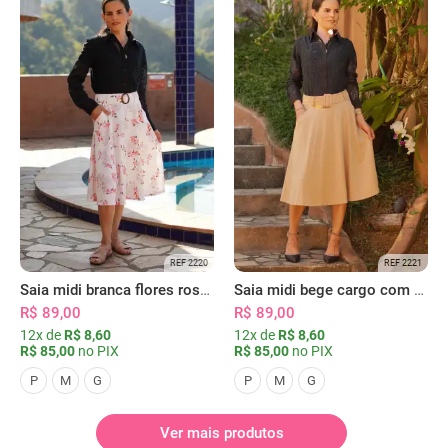
REF 2220
REF 2221
Saia midi branca flores rosas com bolsos
Saia midi bege cargo com bolsos
R$ 89,00
R$ 89,00
12x de
R$ 8,60
12x de
R$ 8,60
R$ 85,00
no PIX
R$ 85,00
no PIX
P
M
G
P
M
G
Ver mais produtos