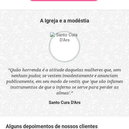
A Igreja e a modéstia
 a
“Quão horrenda é a atitude daquelas mulheres que, sem
“N
s
nenhum pudor, se vestem imodestamente e anunciam
q
ne.
publicamente, em seu modo de vestir, que 'que são infames
ou
instrumentos de que o inferno se serve para perder as
aq
almas'.”
Santo Cura D'Ars
Alguns depoimentos de nossos clientes