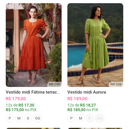
REF 2191
REF 2208
Vestido midi Fátima terracota
Vestido midi Aurora
R$ 179,00
R$ 189,00
12x de
R$ 17,30
12x de
R$ 18,27
R$ 175,00
no PIX
R$ 185,00
no PIX
G
GG
P
M
G
GG
P
M