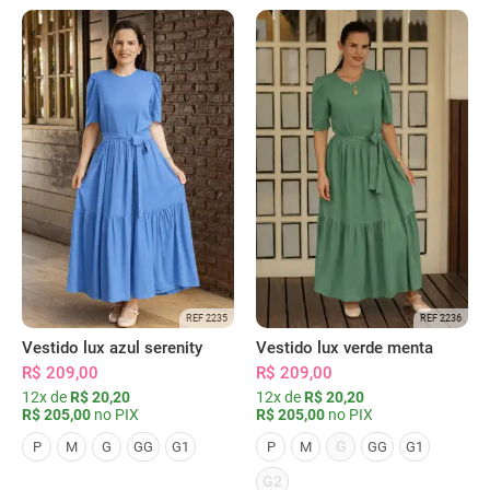
REF 2235
REF 2236
Vestido lux azul serenity
Vestido lux verde menta
R$ 209,00
R$ 209,00
12x de
R$ 20,20
12x de
R$ 20,20
R$ 205,00
no PIX
R$ 205,00
no PIX
G
P
M
G
GG
G1
P
M
GG
G1
G2