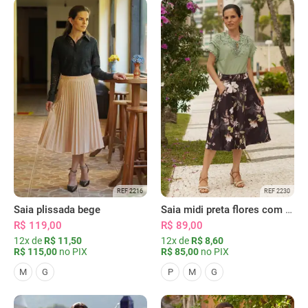
REF 2216
REF 2230
Saia plissada bege
Saia midi preta flores com bolsos
R$ 119,00
R$ 89,00
12x de
R$ 11,50
12x de
R$ 8,60
R$ 115,00
no PIX
R$ 85,00
no PIX
M
G
P
M
G