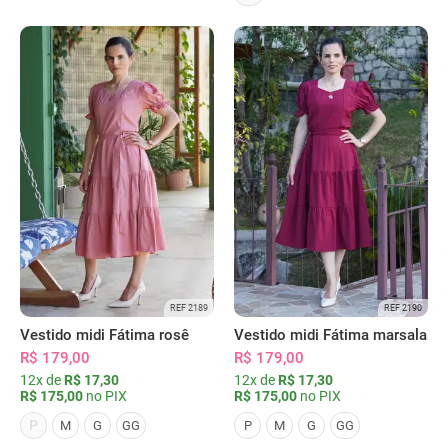
REF 2189
REF 2190
Vestido midi Fátima rosê
Vestido midi Fátima marsala
R$ 179,00
R$ 179,00
12x de
R$ 17,30
12x de
R$ 17,30
R$ 175,00
no PIX
R$ 175,00
no PIX
P
M
G
GG
P
M
G
GG