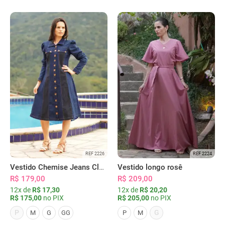
REF 2226
REF 2224
Vestido Chemise Jeans Clássica Serena
Vestido longo rosê
R$ 179,00
R$ 209,00
12x de
R$ 17,30
12x de
R$ 20,20
R$ 175,00
no PIX
R$ 205,00
no PIX
P
G
M
G
GG
P
M