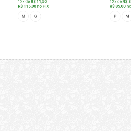
12x de
R$ 11,50
12x de
R$ 8
R$ 115,00
no PIX
R$ 85,00
no
M
G
P
M