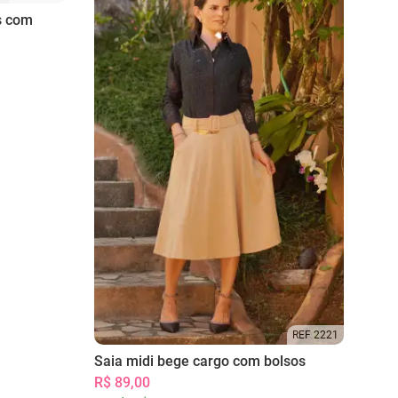
s com
REF 2221
Saia midi bege cargo com bolsos
R$ 89,00