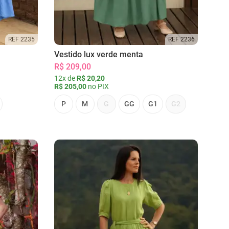
REF 2235
REF 2236
Vestido lux verde menta
R$ 209,00
12x de
R$ 20,20
R$ 205,00
no PIX
P
M
G
GG
G1
G2