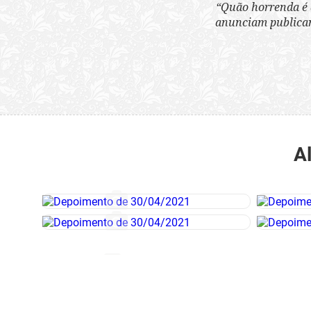
“Quão horrenda é 
anunciam publicame
A