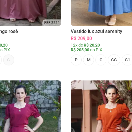
REF 2224
ongo rosê
Vestido lux azul serenity
R$ 209,00
0,20
12x de
R$ 20,20
o PIX
R$ 205,00
no PIX
G
P
M
G
GG
G1