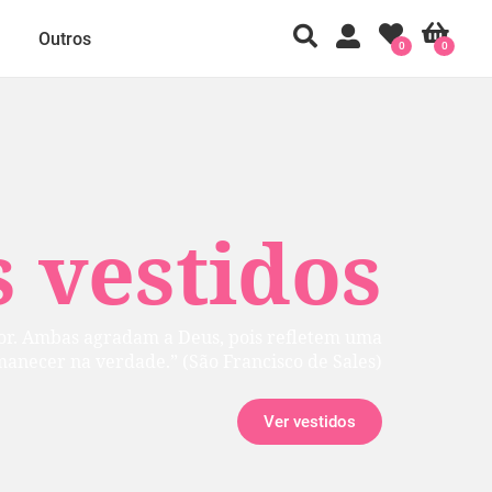
Outros
0
0
 vestidos
rior. Ambas agradam a Deus, pois refletem uma
manecer na verdade.” (São Francisco de Sales)
Ver vestidos