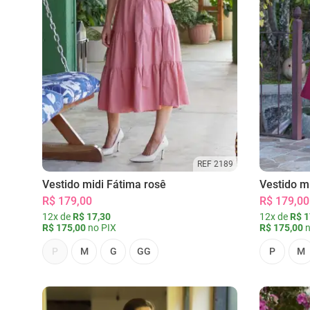
REF 2189
Vestido midi Fátima rosê
Vestido m
R$ 179,00
R$ 179,00
12x de
R$ 17,30
12x de
R$ 1
R$ 175,00
no PIX
R$ 175,00
n
P
M
G
GG
P
M