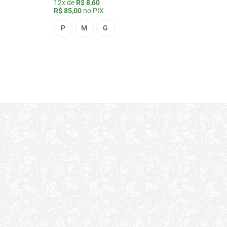
12x de
R$ 8,60
R$ 85,00
no PIX
P
M
G