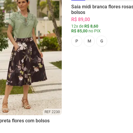
Saia midi branca flores rosa
bolsos
R$ 89,00
12x de
R$ 8,60
R$ 85,00
no PIX
P
M
G
REF 2230
preta flores com bolsos