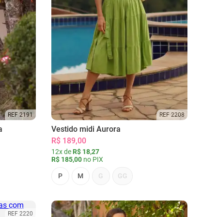
REF 2191
REF 2208
a
Vestido midi Aurora
R$ 189,00
12x de
R$ 18,27
R$ 185,00
no PIX
P
M
G
GG
REF 2220