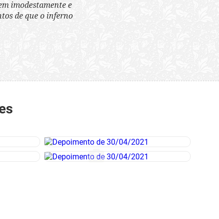
tem imodestamente e
tos de que o inferno
es