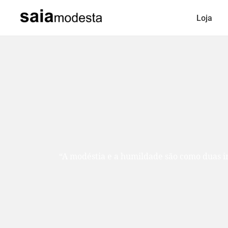
Loja
“A modéstia e a humildade são como duas ir