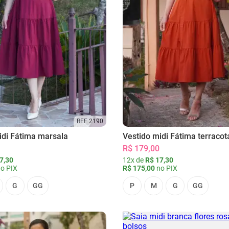
REF 2190
idi Fátima marsala
Vestido midi Fátima terracot
R$ 179,00
7,30
12x de
R$ 17,30
o PIX
R$ 175,00
no PIX
G
GG
P
M
G
GG