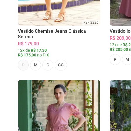
REF 2226
Vestido Chemise Jeans Clássica
Vestido l
Serena
R$ 209,00
R$ 179,00
12x de
R$ 2
R$ 205,00
n
12x de
R$ 17,30
R$ 175,00
no PIX
P
M
P
M
G
GG