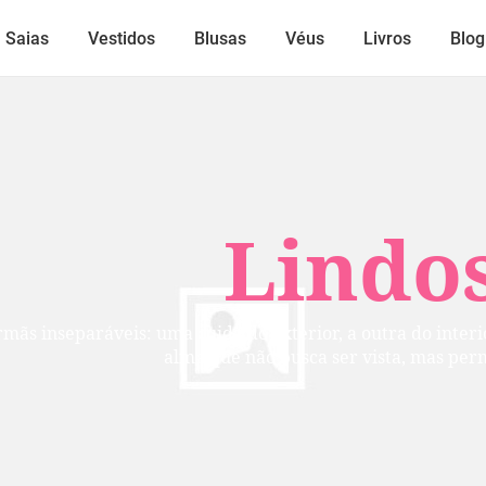
Saias
Vestidos
Blusas
Véus
Livros
Blog
Lindos
mãs inseparáveis: uma cuida do exterior, a outra do inte
alma que não busca ser vista, mas per