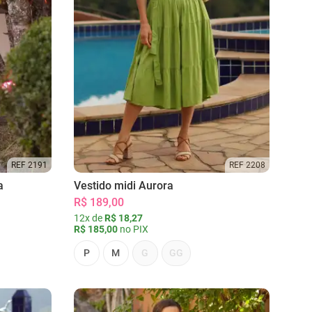
REF 2191
REF 2208
a
Vestido midi Aurora
R$ 189,00
12x de
R$ 18,27
R$ 185,00
no PIX
P
M
G
GG