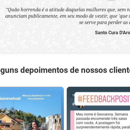
a atitude daquelas mulheres que, sem nenhum pudor, se ves
nte, em seu modo de vestir, que 'que são infames instrumen
se serve para perder as almas'.”
Santo Cura D'Ars
lguns depoimentos de nossos client