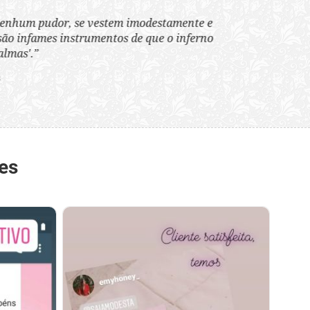
tem imodestamente e
tos de que o inferno
es