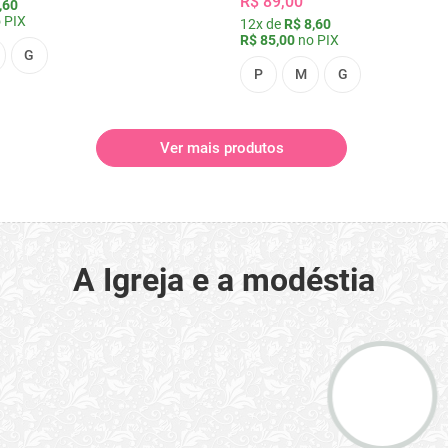
R$ 89,00
,60
 PIX
12x de
R$ 8,60
R$ 85,00
no PIX
G
P
M
G
Ver mais produtos
A Igreja e a modéstia