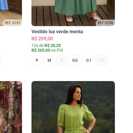
REF 2235
REF 2236
Vestido lux verde menta
R$ 209,00
12x de
R$ 20,20
R$ 205,00
no PIX
P
M
G
GG
G1
G2