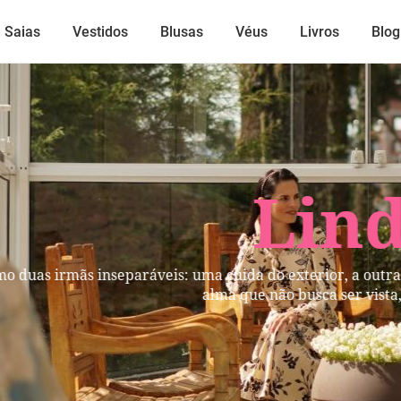
Saias
Vestidos
Blusas
Véus
Livros
Blog
Lindos
mãs inseparáveis: uma cuida do exterior, a outra do inter
alma que não busca ser vista, mas per