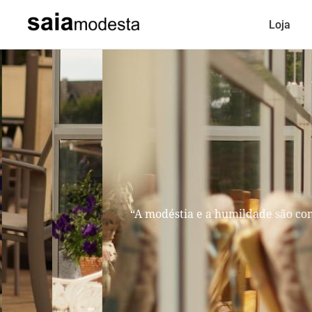
Loja
“A modéstia e a humildade são como duas ir