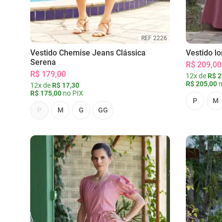
REF 2226
Vestido Chemise Jeans Clássica
Vestido l
Serena
R$ 209,00
R$ 179,00
12x de
R$ 2
R$ 205,00
n
12x de
R$ 17,30
R$ 175,00
no PIX
P
M
P
M
G
GG