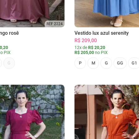
REF 2224
ongo rosê
Vestido lux azul serenity
R$ 209,00
0,20
12x de
R$ 20,20
o PIX
R$ 205,00
no PIX
G
P
M
G
GG
G1