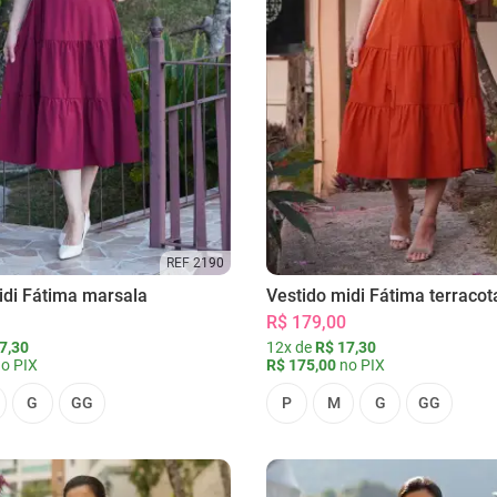
REF 2190
idi Fátima marsala
Vestido midi Fátima terracot
R$ 179,00
7,30
12x de
R$ 17,30
o PIX
R$ 175,00
no PIX
G
GG
P
M
G
GG