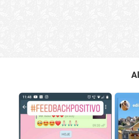
“Quão horrenda é 
anunciam publicame
A