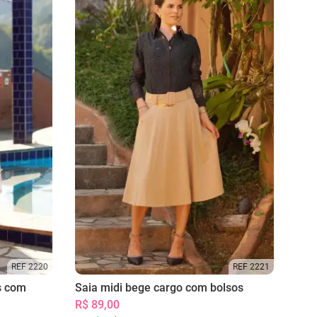
REF 2220
REF 2221
s com
Saia midi bege cargo com bolsos
R$ 89,00