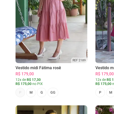
REF 2189
Vestido midi Fátima rosê
Vestido m
R$ 179,00
R$ 179,00
12x de
R$ 17,30
12x de
R$ 1
R$ 175,00
no PIX
R$ 175,00
n
P
M
G
GG
P
M