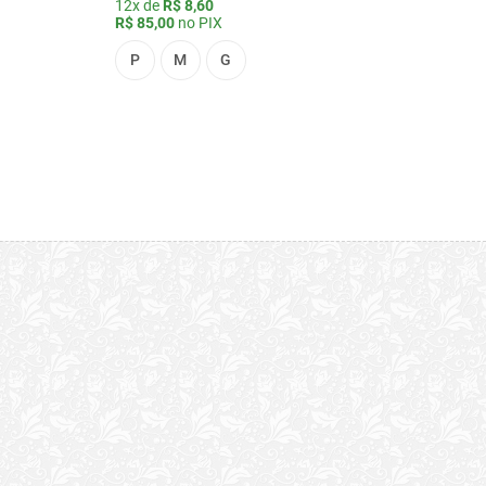
12x de
R$ 8,60
R$ 85,00
no PIX
P
M
G