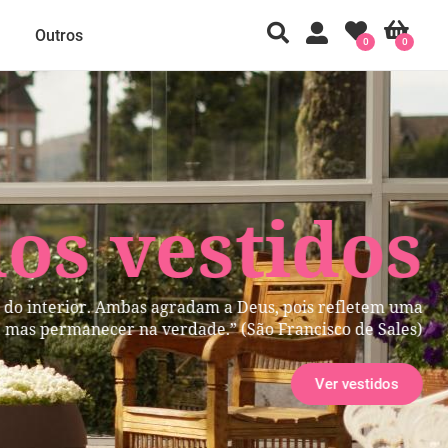
Outros
0
0
 vestidos
ior. Ambas agradam a Deus, pois refletem uma
manecer na verdade.” (São Francisco de Sales)
Ver vestidos