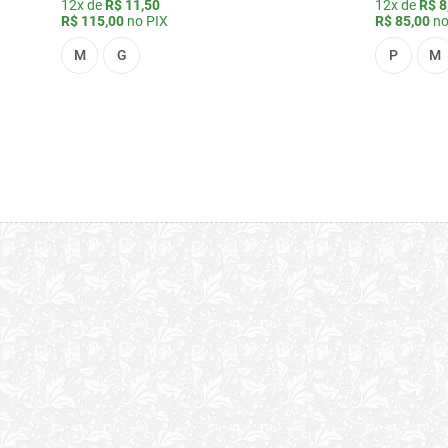
12x de
R$ 11,50
12x de
R$ 8
R$ 115,00
no PIX
R$ 85,00
no
M
G
P
M