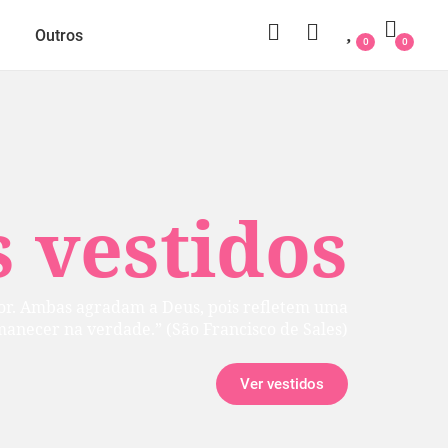
Outros
0
0
 vestidos
rior. Ambas agradam a Deus, pois refletem uma
manecer na verdade.” (São Francisco de Sales)
Ver vestidos