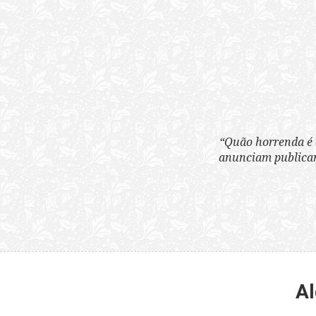
“Quão horrenda é 
anunciam publicame
Al