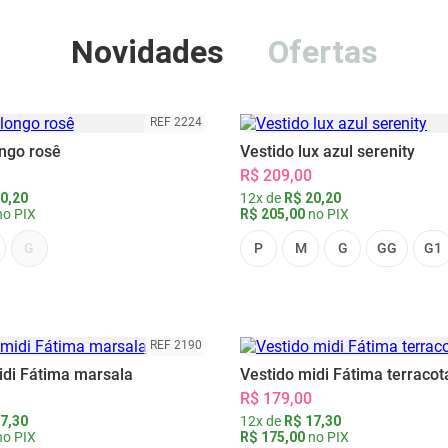
Novidades
Ofertas
REF 2224
ongo rosê
Vestido lux azul serenity
R$ 209,00
0,20
12x de
R$ 20,20
o PIX
R$ 205,00
no PIX
G
P
M
G
GG
G1
REF 2190
idi Fátima marsala
Vestido midi Fátima terracot
R$ 179,00
7,30
12x de
R$ 17,30
o PIX
R$ 175,00
no PIX