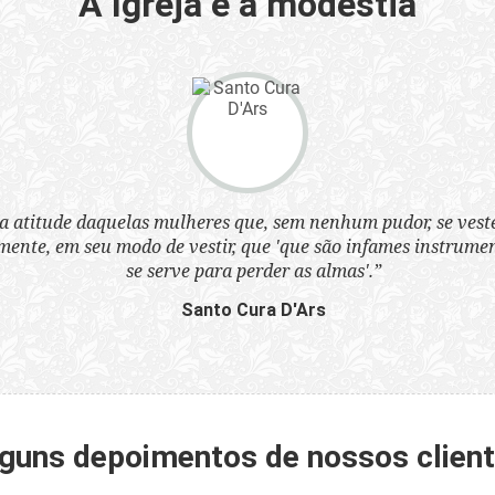
A Igreja e a modéstia
a atitude daquelas mulheres que, sem nenhum pudor, se ves
nte, em seu modo de vestir, que 'que são infames instrumen
se serve para perder as almas'.”
Santo Cura D'Ars
guns depoimentos de nossos clien