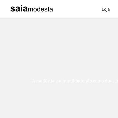
Loja
“A modéstia e a humildade são como duas ir