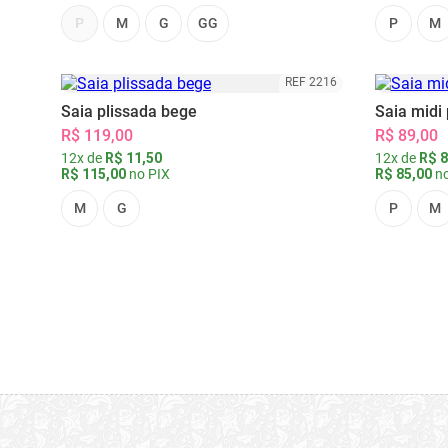
P
M
G
GG
P
M
REF 2216
Saia plissada bege
Saia midi 
R$ 119,00
R$ 89,00
12x de
R$ 11,50
12x de
R$ 8
R$ 115,00
no PIX
R$ 85,00
no
M
G
P
M