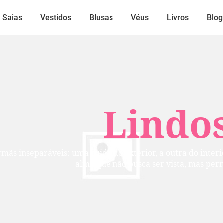
Saias
Vestidos
Blusas
Véus
Livros
Blog
Lindos
mãs inseparáveis: uma cuida do exterior, a outra do inte
alma que não busca ser vista, mas per