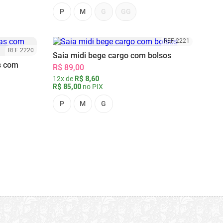
P
M
G
GG
REF 2221
REF 2220
Saia midi bege cargo com bolsos
s com
R$ 89,00
12x de
R$ 8,60
R$ 85,00
no PIX
P
M
G