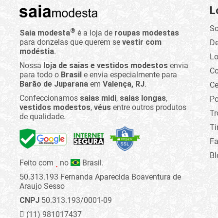
L
So
®
Saia modesta
é a loja de
roupas modestas
para donzelas que querem se
vestir com
D
modéstia
.
Lo
Nossa
loja de saias e vestidos modestos
envia
C
para todo o
Brasil
e envia especialmente para
Barão de Juparana
em
Valença, RJ
.
Ce
Confeccionamos
saias midi
,
saias longas
,
Po
vestidos modestos
,
véus
entre outros produtos
Tr
de qualidade.
Ti
Fa
Bl
Feito com
no
Brasil.
50.313.193 Fernanda Aparecida Boaventura de
Araujo Sesso
CNPJ
50.313.193/0001-09
(11) 981017437