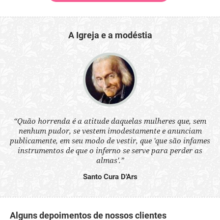
A Igreja e a modéstia
 a
“Quão horrenda é a atitude daquelas mulheres que, sem
“N
s
nenhum pudor, se vestem imodestamente e anunciam
q
ne.
publicamente, em seu modo de vestir, que 'que são infames
ou
instrumentos de que o inferno se serve para perder as
aq
almas'.”
Santo Cura D'Ars
Alguns depoimentos de nossos clientes