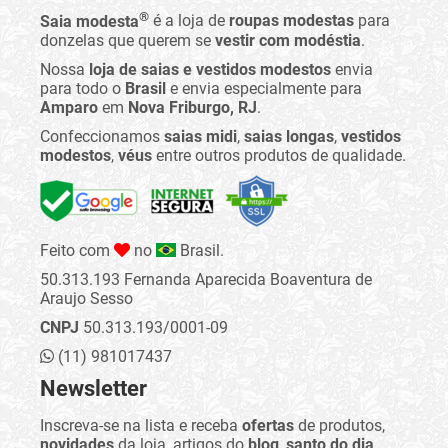
®
Saia modesta
é a loja de
roupas modestas
para
donzelas que querem se
vestir com modéstia
.
Nossa
loja de saias e vestidos modestos
envia
para todo o
Brasil
e envia especialmente para
Amparo
em
Nova Friburgo, RJ
.
Confeccionamos
saias midi
,
saias longas
,
vestidos
modestos
,
véus
entre outros produtos de qualidade.
Feito com
no
Brasil.
50.313.193 Fernanda Aparecida Boaventura de
Araujo Sesso
CNPJ
50.313.193/0001-09
(11) 981017437
Newsletter
Inscreva-se na lista e receba
ofertas
de produtos,
novidades
da loja, artigos do
blog
,
santo do dia
,