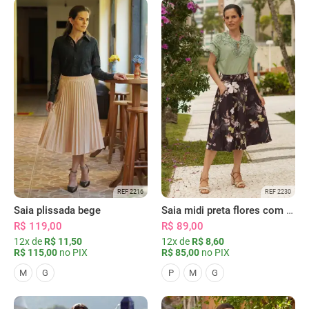
REF 2216
REF 2230
Saia plissada bege
Saia midi preta flores com bolsos
R$ 119,00
R$ 89,00
12x de
R$ 11,50
12x de
R$ 8,60
R$ 115,00
no PIX
R$ 85,00
no PIX
M
G
P
M
G