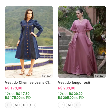
REF 2226
REF 2224
Vestido Chemise Jeans Clássica Serena
Vestido longo rosê
R$ 179,00
R$ 209,00
12x de
R$ 17,30
12x de
R$ 20,20
R$ 175,00
no PIX
R$ 205,00
no PIX
P
G
M
G
GG
P
M