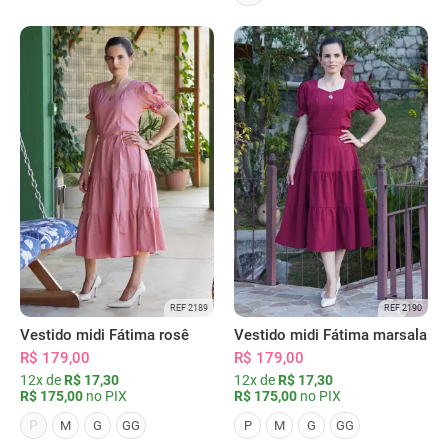
REF 2189
REF 2190
Vestido midi Fátima rosê
Vestido midi Fátima marsala
R$ 179,00
R$ 179,00
12x de
R$ 17,30
12x de
R$ 17,30
R$ 175,00
no PIX
R$ 175,00
no PIX
P
M
G
GG
P
M
G
GG