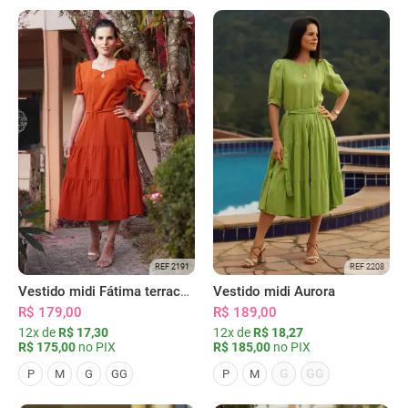
REF 2191
REF 2208
Vestido midi Fátima terracota
Vestido midi Aurora
R$ 179,00
R$ 189,00
12x de
R$ 17,30
12x de
R$ 18,27
R$ 175,00
no PIX
R$ 185,00
no PIX
G
GG
P
M
G
GG
P
M