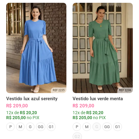
REF 2235
REF 2236
Vestido lux azul serenity
Vestido lux verde menta
R$ 209,00
R$ 209,00
12x de
R$ 20,20
12x de
R$ 20,20
R$ 205,00
no PIX
R$ 205,00
no PIX
G
P
M
G
GG
G1
P
M
GG
G1
G2