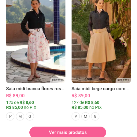
REF 2220
REF 2221
Saia midi branca flores rosas com bolsos
Saia midi bege cargo com bolsos
R$ 89,00
R$ 89,00
12x de
R$ 8,60
12x de
R$ 8,60
R$ 85,00
no PIX
R$ 85,00
no PIX
P
M
G
P
M
G
Ver mais produtos