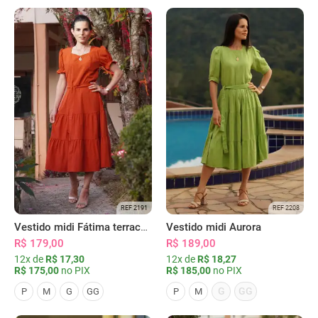
REF 2191
REF 2208
Vestido midi Fátima terracota
Vestido midi Aurora
R$ 179,00
R$ 189,00
12x de
R$ 17,30
12x de
R$ 18,27
R$ 175,00
no PIX
R$ 185,00
no PIX
G
GG
P
M
G
GG
P
M