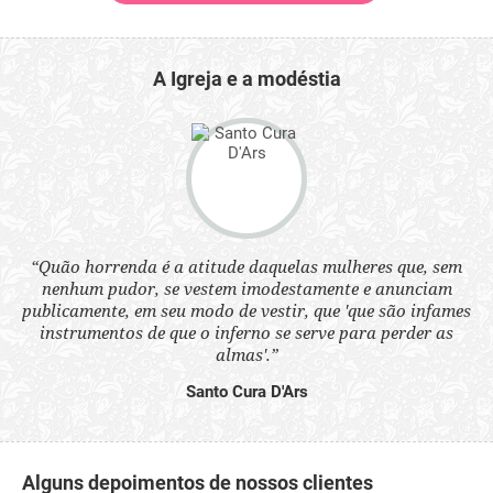
A Igreja e a modéstia
 a
“Quão horrenda é a atitude daquelas mulheres que, sem
“N
s
nenhum pudor, se vestem imodestamente e anunciam
q
ne.
publicamente, em seu modo de vestir, que 'que são infames
ou
instrumentos de que o inferno se serve para perder as
aq
almas'.”
Santo Cura D'Ars
Alguns depoimentos de nossos clientes