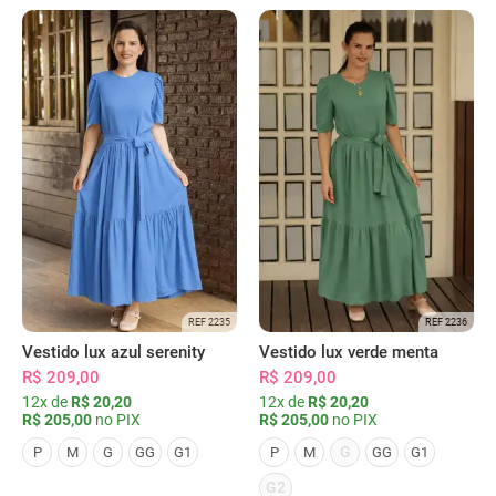
REF 2235
REF 2236
Vestido lux azul serenity
Vestido lux verde menta
R$ 209,00
R$ 209,00
12x de
R$ 20,20
12x de
R$ 20,20
R$ 205,00
no PIX
R$ 205,00
no PIX
G
P
M
G
GG
G1
P
M
GG
G1
G2