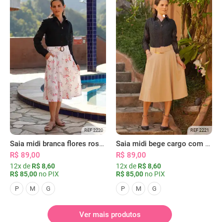
REF 2220
REF 2221
Saia midi branca flores rosas com bolsos
Saia midi bege cargo com bolsos
R$ 89,00
R$ 89,00
12x de
R$ 8,60
12x de
R$ 8,60
R$ 85,00
no PIX
R$ 85,00
no PIX
P
M
G
P
M
G
Ver mais produtos