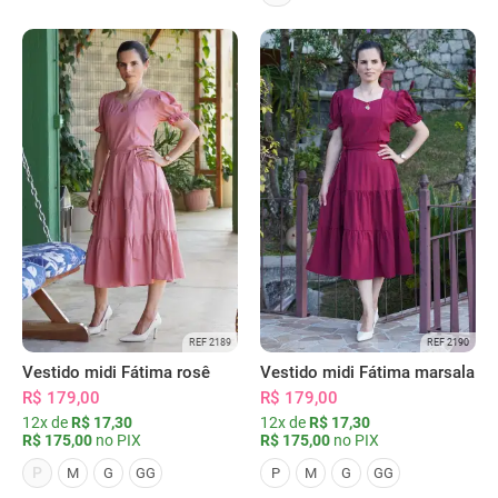
REF 2189
REF 2190
Vestido midi Fátima rosê
Vestido midi Fátima marsala
R$ 179,00
R$ 179,00
12x de
R$ 17,30
12x de
R$ 17,30
R$ 175,00
no PIX
R$ 175,00
no PIX
P
M
G
GG
P
M
G
GG