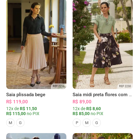
REF 2216
REF 2230
Saia plissada bege
Saia midi preta flores com bolsos
R$ 119,00
R$ 89,00
12x de
R$ 11,50
12x de
R$ 8,60
R$ 115,00
no PIX
R$ 85,00
no PIX
M
G
P
M
G