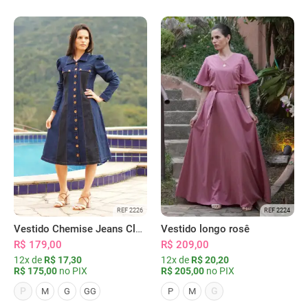
REF 2226
REF 2224
Vestido Chemise Jeans Clássica Serena
Vestido longo rosê
R$ 179,00
R$ 209,00
12x de
R$ 17,30
12x de
R$ 20,20
R$ 175,00
no PIX
R$ 205,00
no PIX
P
G
M
G
GG
P
M