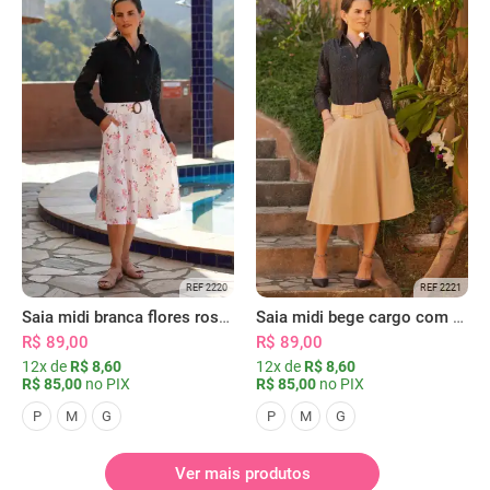
REF 2220
REF 2221
Saia midi branca flores rosas com bolsos
Saia midi bege cargo com bolsos
R$ 89,00
R$ 89,00
12x de
R$ 8,60
12x de
R$ 8,60
R$ 85,00
no PIX
R$ 85,00
no PIX
P
M
G
P
M
G
Ver mais produtos