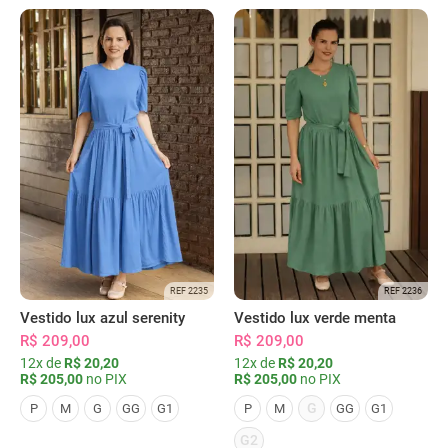
REF 2235
REF 2236
Vestido lux azul serenity
Vestido lux verde menta
R$ 209,00
R$ 209,00
12x de
R$ 20,20
12x de
R$ 20,20
R$ 205,00
no PIX
R$ 205,00
no PIX
G
P
M
G
GG
G1
P
M
GG
G1
G2