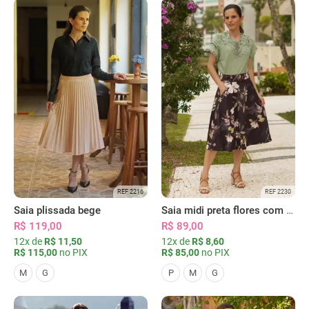
REF 2216
REF 2230
Saia plissada bege
Saia midi preta flores com bolsos
R$ 119,00
R$ 89,00
12x de
R$ 11,50
12x de
R$ 8,60
R$ 115,00
no PIX
R$ 85,00
no PIX
M
G
P
M
G