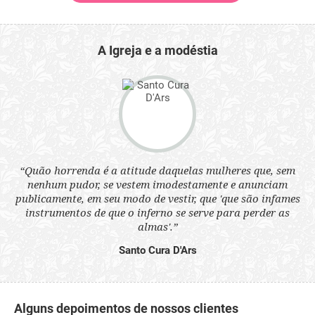
A Igreja e a modéstia
 a
“Quão horrenda é a atitude daquelas mulheres que, sem
“N
s
nenhum pudor, se vestem imodestamente e anunciam
q
ne.
publicamente, em seu modo de vestir, que 'que são infames
ou
instrumentos de que o inferno se serve para perder as
aq
almas'.”
Santo Cura D'Ars
Alguns depoimentos de nossos clientes