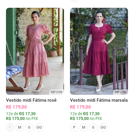
REF 2189
REF 2190
Vestido midi Fátima rosê
Vestido midi Fátima marsala
R$ 179,00
R$ 179,00
12x de
R$ 17,30
12x de
R$ 17,30
R$ 175,00
no PIX
R$ 175,00
no PIX
P
M
G
GG
P
M
G
GG