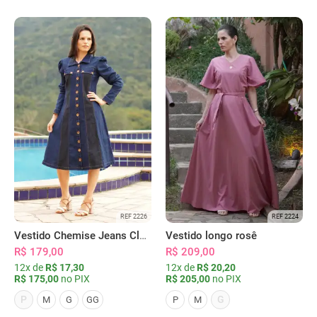
REF 2226
REF 2224
Vestido Chemise Jeans Clássica Serena
Vestido longo rosê
R$ 179,00
R$ 209,00
12x de
R$ 17,30
12x de
R$ 20,20
R$ 175,00
no PIX
R$ 205,00
no PIX
P
G
M
G
GG
P
M