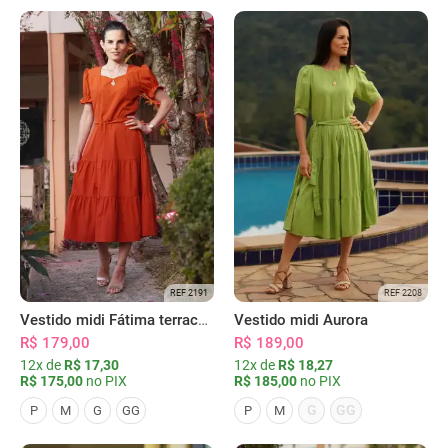
REF 2191
REF 2208
Vestido midi Fátima terracota
Vestido midi Aurora
R$ 179,00
R$ 189,00
12x de
R$ 17,30
12x de
R$ 18,27
R$ 175,00
no PIX
R$ 185,00
no PIX
G
GG
P
M
G
GG
P
M