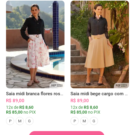
REF 2220
REF 2221
Saia midi branca flores rosas com bolsos
Saia midi bege cargo com bolsos
R$ 89,00
R$ 89,00
12x de
R$ 8,60
12x de
R$ 8,60
R$ 85,00
no PIX
R$ 85,00
no PIX
P
M
G
P
M
G