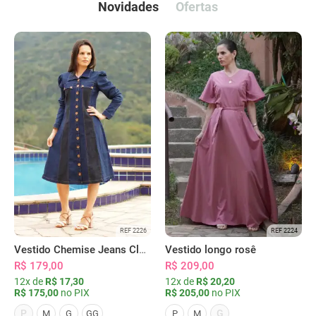
Novidades
Ofertas
REF 2226
REF 2224
Vestido Chemise Jeans Clássica Serena
Vestido longo rosê
R$ 179,00
R$ 209,00
12x de
R$ 17,30
12x de
R$ 20,20
R$ 175,00
no PIX
R$ 205,00
no PIX
P
G
M
G
GG
P
M