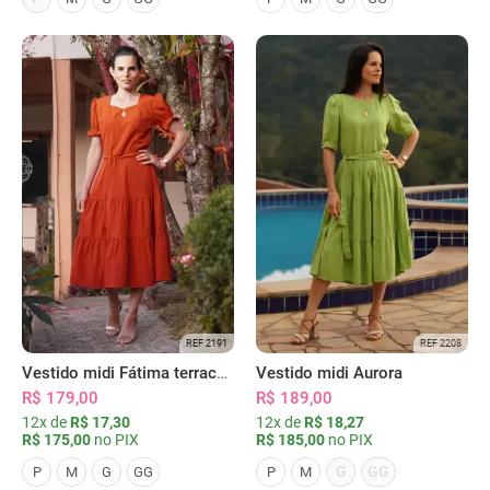
REF 2191
REF 2208
Vestido midi Fátima terracota
Vestido midi Aurora
R$ 179,00
R$ 189,00
12x de
R$ 17,30
12x de
R$ 18,27
R$ 175,00
no PIX
R$ 185,00
no PIX
G
GG
P
M
G
GG
P
M