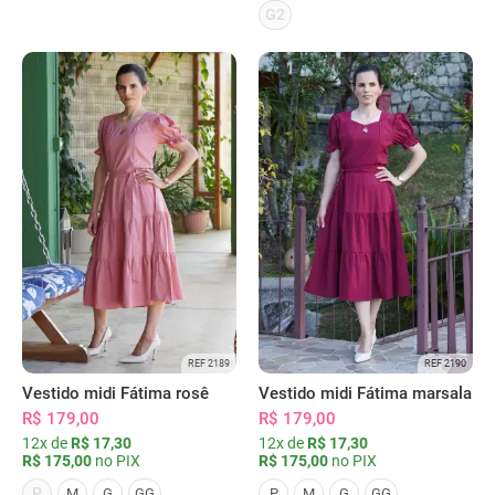
G2
REF 2189
REF 2190
Vestido midi Fátima rosê
Vestido midi Fátima marsala
R$ 179,00
R$ 179,00
12x de
R$ 17,30
12x de
R$ 17,30
R$ 175,00
no PIX
R$ 175,00
no PIX
P
M
G
GG
P
M
G
GG