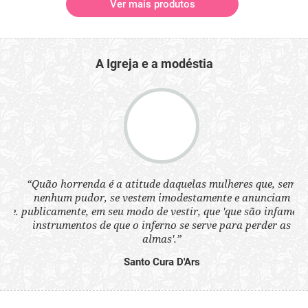
Ver mais produtos
A Igreja e a modéstia
 a
“Quão horrenda é a atitude daquelas mulheres que, sem
“N
s
nenhum pudor, se vestem imodestamente e anunciam
q
ne.
publicamente, em seu modo de vestir, que 'que são infames
ou
instrumentos de que o inferno se serve para perder as
aq
almas'.”
Santo Cura D'Ars