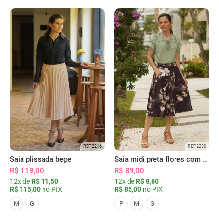
REF 2216
REF 2230
Saia plissada bege
Saia midi preta flores com bolsos
R$ 119,00
R$ 89,00
12x de
R$ 11,50
12x de
R$ 8,60
R$ 115,00
no PIX
R$ 85,00
no PIX
M
G
P
M
G