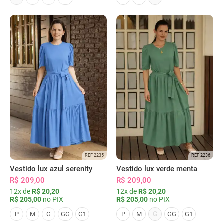
REF 2235
REF 2236
Vestido lux azul serenity
Vestido lux verde menta
R$ 209,00
R$ 209,00
12x de
R$ 20,20
12x de
R$ 20,20
R$ 205,00
no PIX
R$ 205,00
no PIX
G
P
M
G
GG
G1
P
M
GG
G1