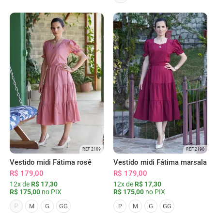
REF 2189
REF 2190
Vestido midi Fátima rosê
Vestido midi Fátima marsala
R$ 179,00
R$ 179,00
12x de
R$ 17,30
12x de
R$ 17,30
R$ 175,00
no PIX
R$ 175,00
no PIX
P
M
G
GG
P
M
G
GG