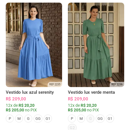
REF 2235
REF 2236
Vestido lux azul serenity
Vestido lux verde menta
R$ 209,00
R$ 209,00
12x de
R$ 20,20
12x de
R$ 20,20
R$ 205,00
no PIX
R$ 205,00
no PIX
G
P
M
G
GG
G1
P
M
GG
G1
G2