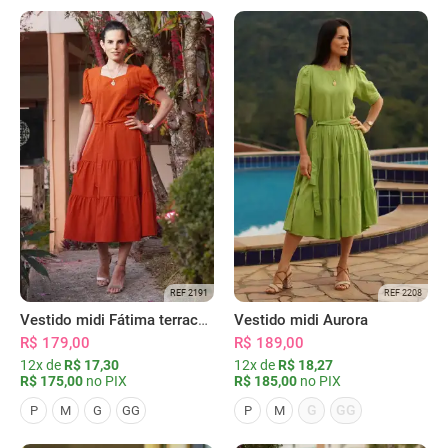
REF 2191
REF 2208
Vestido midi Fátima terracota
Vestido midi Aurora
R$ 179,00
R$ 189,00
12x de
R$ 17,30
12x de
R$ 18,27
R$ 175,00
no PIX
R$ 185,00
no PIX
G
GG
P
M
G
GG
P
M