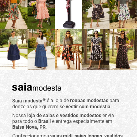
®
Saia modesta
é a loja de
roupas modestas
para
donzelas que querem se
vestir com modéstia
.
Nossa
loja de saias e vestidos modestos
envia
para todo o
Brasil
e entrega especialmente em
Balsa Nova, PR
.
Confeccionamos
saias midi
,
saias longas
,
vestidos