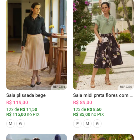
REF 2216
REF 2230
Saia plissada bege
Saia midi preta flores com bolsos
R$ 119,00
R$ 89,00
12x de
R$ 11,50
12x de
R$ 8,60
R$ 115,00
no PIX
R$ 85,00
no PIX
M
G
P
M
G