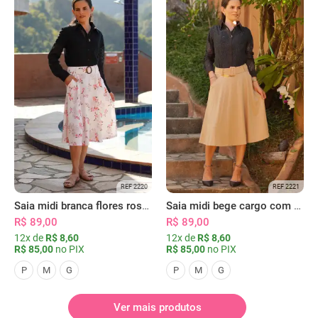
REF 2220
REF 2221
Saia midi branca flores rosas com bolsos
Saia midi bege cargo com bolsos
R$ 89,00
R$ 89,00
12x de
R$ 8,60
12x de
R$ 8,60
R$ 85,00
no PIX
R$ 85,00
no PIX
P
M
G
P
M
G
Ver mais produtos