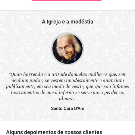
A Igreja e a modéstia
 a
“Quão horrenda é a atitude daquelas mulheres que, sem
“N
s
nenhum pudor, se vestem imodestamente e anunciam
q
ne.
publicamente, em seu modo de vestir, que 'que são infames
ou
instrumentos de que o inferno se serve para perder as
aq
almas'.”
Santo Cura D'Ars
Alguns depoimentos de nossos clientes