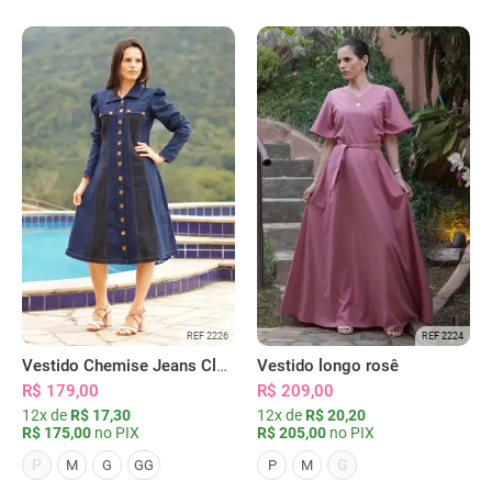
REF 2226
REF 2224
Vestido Chemise Jeans Clássica Serena
Vestido longo rosê
R$ 179,00
R$ 209,00
12x de
R$ 17,30
12x de
R$ 20,20
R$ 175,00
no PIX
R$ 205,00
no PIX
P
G
M
G
GG
P
M