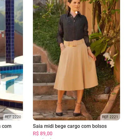
REF 2220
REF 2221
s com
Saia midi bege cargo com bolsos
R$ 89,00