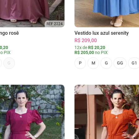
REF 2224
ongo rosê
Vestido lux azul serenity
R$ 209,00
0,20
12x de
R$ 20,20
o PIX
R$ 205,00
no PIX
G
P
M
G
GG
G1