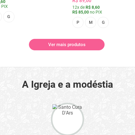
R$ 89,00
,60
 PIX
12x de
R$ 8,60
R$ 85,00
no PIX
G
P
M
G
Ver mais produtos
A Igreja e a modéstia