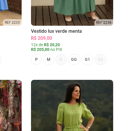
REF 2235
REF 2236
Vestido lux verde menta
R$ 209,00
12x de
R$ 20,20
R$ 205,00
no PIX
P
M
G
GG
G1
G2