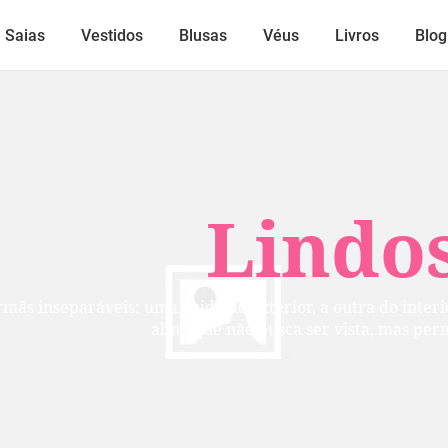
Saias
Vestidos
Blusas
Véus
Livros
Blog
Lindos
mãs inseparáveis: uma cuida do exterior, a outra do inte
alma que não busca ser vista, mas per