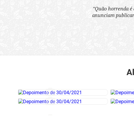
“Quão horrenda é 
anunciam publicame
A