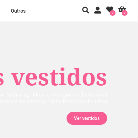
Outros
0
0
 vestidos
rior. Ambas agradam a Deus, pois refletem uma
manecer na verdade.” (São Francisco de Sales)
Ver vestidos