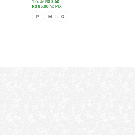
12x de
R$ 8,60
R$ 85,00
no PIX
P
M
G