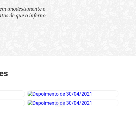
tem imodestamente e
tos de que o inferno
es