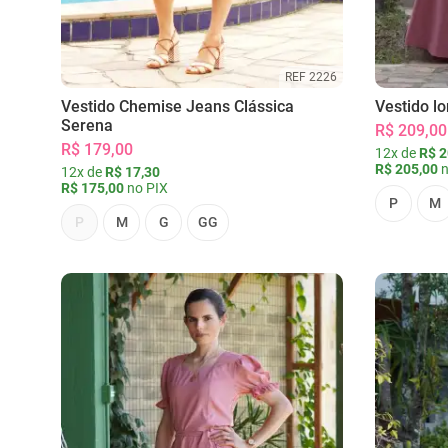
REF 2226
Vestido Chemise Jeans Clássica
Vestido l
Serena
R$ 209,00
R$ 179,00
12x de
R$ 2
R$ 205,00
n
12x de
R$ 17,30
R$ 175,00
no PIX
P
M
P
M
G
GG