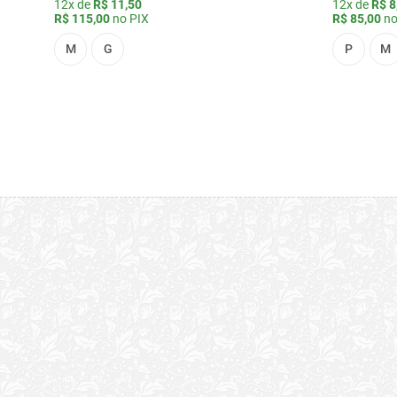
12x de
R$ 11,50
12x de
R$ 8
R$ 115,00
no PIX
R$ 85,00
no
M
G
P
M