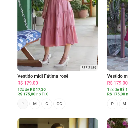
REF 2189
Vestido midi Fátima rosê
Vestido m
R$ 179,00
R$ 179,00
12x de
R$ 17,30
12x de
R$ 1
R$ 175,00
no PIX
R$ 175,00
n
P
M
G
GG
P
M