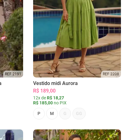
REF 2191
REF 2208
a
Vestido midi Aurora
R$ 189,00
12x de
R$ 18,27
R$ 185,00
no PIX
P
M
G
GG