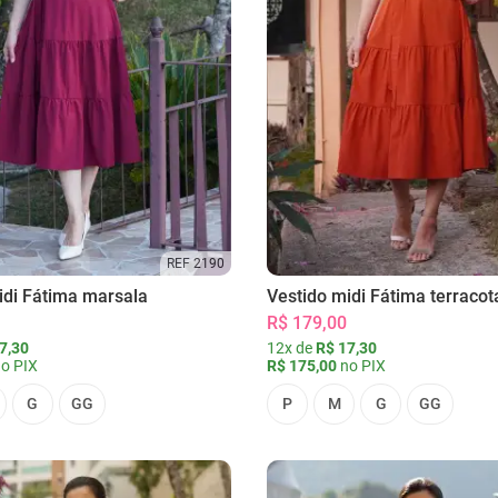
REF 2190
idi Fátima marsala
Vestido midi Fátima terracot
R$ 179,00
7,30
12x de
R$ 17,30
o PIX
R$ 175,00
no PIX
G
GG
P
M
G
GG