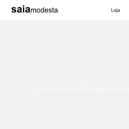
Loja
“A modéstia e a humildade são como duas ir