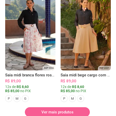
REF 2220
REF 2221
Saia midi branca flores rosas com bolsos
Saia midi bege cargo com bolsos
R$ 89,00
R$ 89,00
12x de
R$ 8,60
12x de
R$ 8,60
R$ 85,00
no PIX
R$ 85,00
no PIX
P
M
G
P
M
G
Ver mais produtos