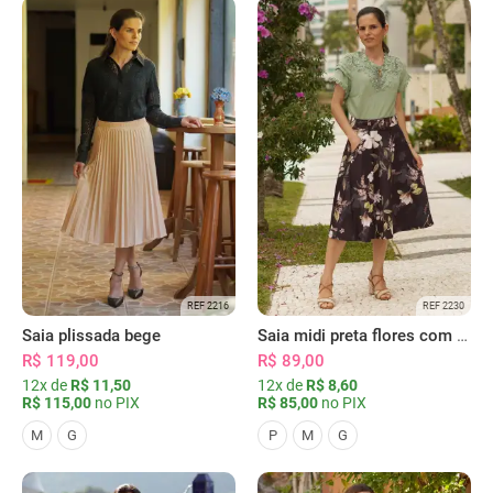
REF 2216
REF 2230
Saia plissada bege
Saia midi preta flores com bolsos
R$ 119,00
R$ 89,00
12x de
R$ 11,50
12x de
R$ 8,60
R$ 115,00
no PIX
R$ 85,00
no PIX
M
G
P
M
G