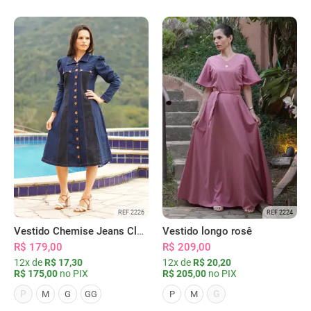
REF 2226
REF 2224
Vestido Chemise Jeans Clássica Serena
Vestido longo rosê
R$ 179,00
R$ 209,00
12x de
R$ 17,30
12x de
R$ 20,20
R$ 175,00
no PIX
R$ 205,00
no PIX
P
G
M
G
GG
P
M