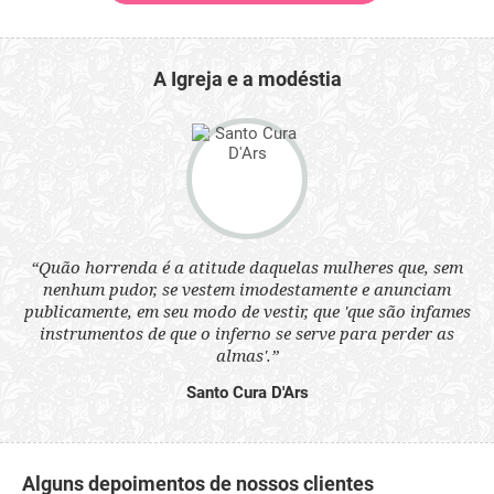
A Igreja e a modéstia
“Quão horrenda é a atitude daquelas mulheres que, sem
 a
“N
nenhum pudor, se vestem imodestamente e anunciam
s
q
publicamente, em seu modo de vestir, que 'que são infames
ne.
ou
instrumentos de que o inferno se serve para perder as
aq
almas'.”
Santo Cura D'Ars
Alguns depoimentos de nossos clientes