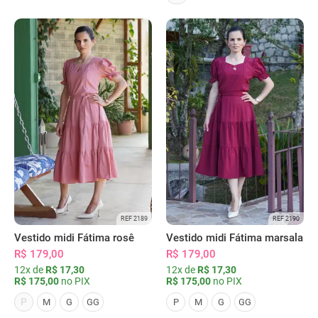
REF 2189
REF 2190
Vestido midi Fátima rosê
Vestido midi Fátima marsala
R$ 179,00
R$ 179,00
12x de
R$ 17,30
12x de
R$ 17,30
R$ 175,00
no PIX
R$ 175,00
no PIX
P
M
G
GG
P
M
G
GG