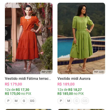
REF 2191
REF 2208
Vestido midi Fátima terracota
Vestido midi Aurora
R$ 179,00
R$ 189,00
12x de
R$ 17,30
12x de
R$ 18,27
R$ 175,00
no PIX
R$ 185,00
no PIX
G
GG
P
M
G
GG
P
M