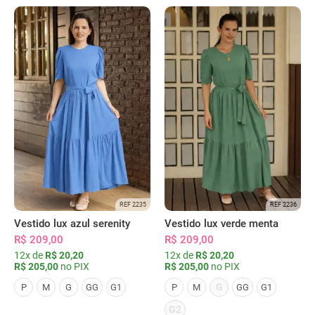
REF 2235
REF 2236
Vestido lux azul serenity
Vestido lux verde menta
R$ 209,00
R$ 209,00
12x de
R$ 20,20
12x de
R$ 20,20
R$ 205,00
no PIX
R$ 205,00
no PIX
G
P
M
G
GG
G1
P
M
GG
G1
G2