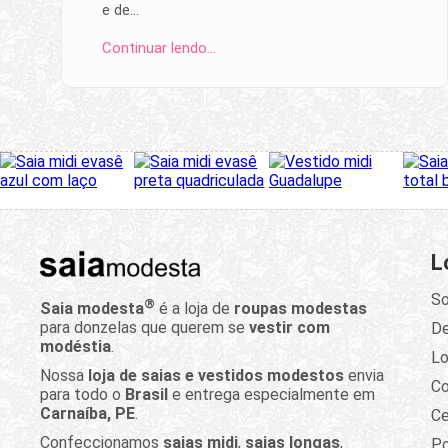
e de…
Continuar lendo…
L
So
®
Saia modesta
é a loja de
roupas modestas
para donzelas que querem se
vestir com
D
modéstia
.
Lo
Nossa
loja de saias e vestidos modestos
envia
C
para todo o
Brasil
e entrega especialmente em
Carnaíba, PE
.
Ce
Confeccionamos
saias midi
,
saias longas
,
Po