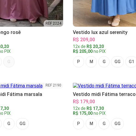
REF 2224
ongo rosê
Vestido lux azul serenity
R$ 209,00
0,20
12x de
R$ 20,20
o PIX
R$ 205,00
no PIX
G
P
M
G
GG
G1
REF 2190
idi Fátima marsala
Vestido midi Fátima terraco
R$ 179,00
7,30
12x de
R$ 17,30
o PIX
R$ 175,00
no PIX
G
GG
P
M
G
GG