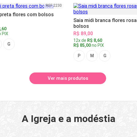
REF 2230
 preta flores com bolsos
Saia midi branca flores ros
bolsos
,60
R$ 89,00
 PIX
12x de
R$ 8,60
G
R$ 85,00
no PIX
P
M
G
Ver mais produtos
A Igreja e a modéstia