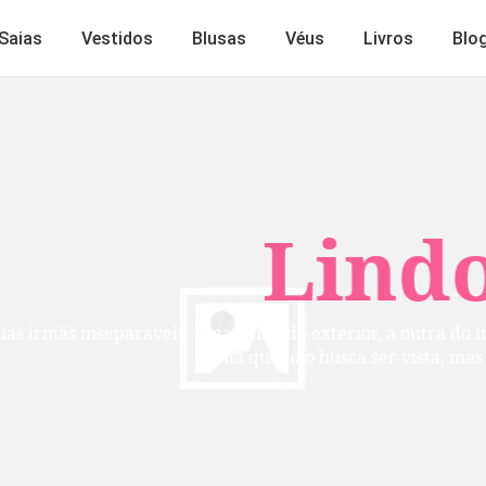
Saias
Vestidos
Blusas
Véus
Livros
Blo
Lindos
mãs inseparáveis: uma cuida do exterior, a outra do inte
alma que não busca ser vista, mas per