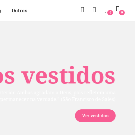
g
Outros
0
0
 vestidos
rior. Ambas agradam a Deus, pois refletem uma
manecer na verdade.” (São Francisco de Sales)
Ver vestidos