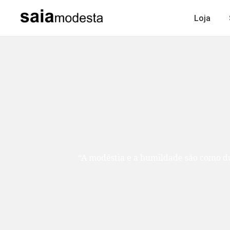
Loja
“A modéstia e a humildade são como duas ir