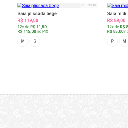
REF 2216
Saia plissada bege
Saia midi
R$ 119,00
R$ 89,00
12x de
R$ 11,50
12x de
R$ 8
R$ 115,00
no PIX
R$ 85,00
no
M
G
P
M