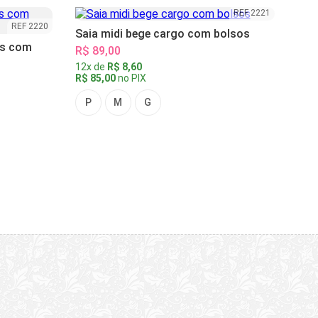
REF 2221
REF 2220
Saia midi bege cargo com bolsos
as com
R$ 89,00
12x de
R$ 8,60
R$ 85,00
no PIX
P
M
G