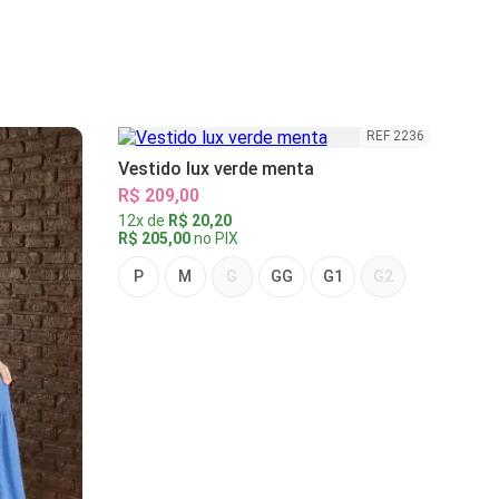
REF 2236
Vestido lux verde menta
R$ 209,00
12x de
R$ 20,20
R$ 205,00
no PIX
P
M
G
GG
G1
G2