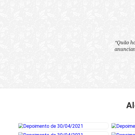
“Quão horrenda é 
anunciam publicame
Al