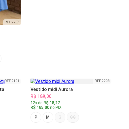
REF 2235
REF 2191
REF 2208
ta
Vestido midi Aurora
R$ 189,00
12x de
R$ 18,27
R$ 185,00
no PIX
P
M
G
GG