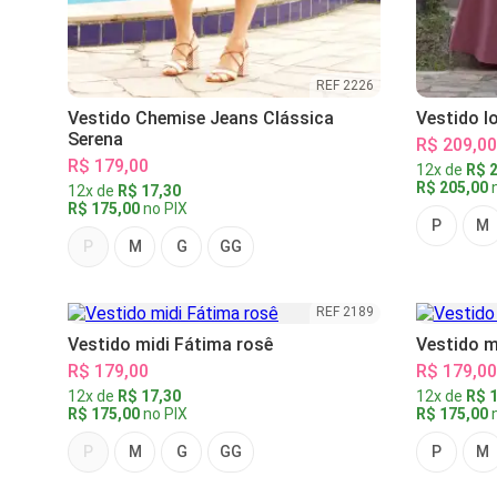
REF 2226
Vestido Chemise Jeans Clássica
Vestido l
Serena
R$ 209,00
R$ 179,00
12x de
R$ 2
R$ 205,00
n
12x de
R$ 17,30
R$ 175,00
no PIX
P
M
P
M
G
GG
REF 2189
Vestido midi Fátima rosê
Vestido m
R$ 179,00
R$ 179,00
12x de
R$ 17,30
12x de
R$ 1
R$ 175,00
no PIX
R$ 175,00
n
P
M
G
GG
P
M