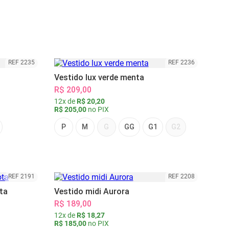
REF 2235
REF 2236
Vestido lux verde menta
R$ 209,00
12x de
R$ 20,20
R$ 205,00
no PIX
P
M
G
GG
G1
G2
REF 2191
REF 2208
ta
Vestido midi Aurora
R$ 189,00
12x de
R$ 18,27
R$ 185,00
no PIX