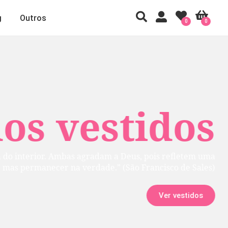
g
Outros
0
0
 vestidos
rior. Ambas agradam a Deus, pois refletem uma
manecer na verdade.” (São Francisco de Sales)
Ver vestidos