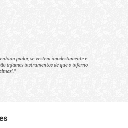
tem imodestamente e
tos de que o inferno
es