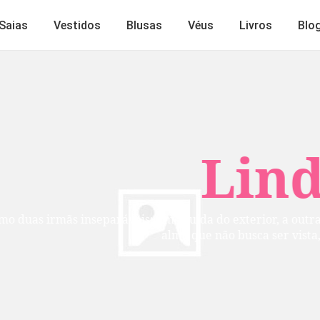
Saias
Vestidos
Blusas
Véus
Livros
Blo
Lindos
mãs inseparáveis: uma cuida do exterior, a outra do inte
alma que não busca ser vista, mas per