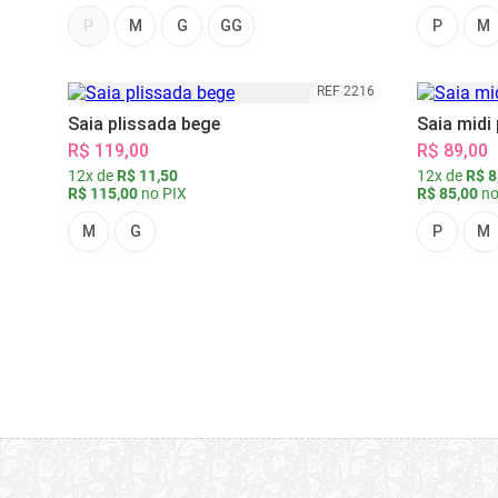
P
M
G
GG
P
M
REF 2216
Saia plissada bege
Saia midi
R$ 119,00
R$ 89,00
12x de
R$ 11,50
12x de
R$ 8
R$ 115,00
no PIX
R$ 85,00
no
M
G
P
M