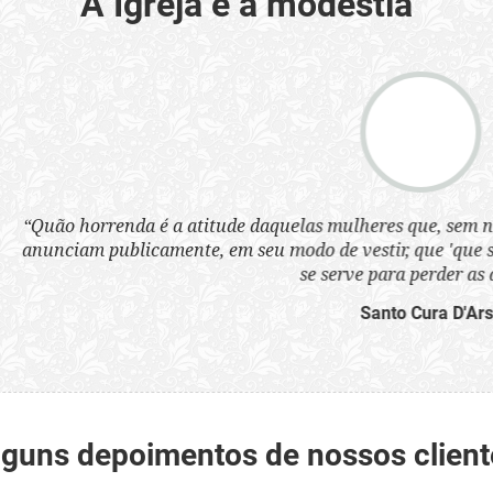
A Igreja e a modéstia
a atitude daquelas mulheres que, sem nenhum pudor, se ves
nte, em seu modo de vestir, que 'que são infames instrumen
se serve para perder as almas'.”
Santo Cura D'Ars
lguns depoimentos de nossos client