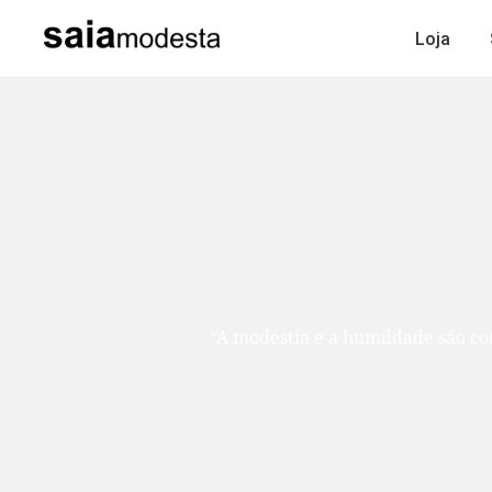
Loja
“A modéstia e a humildade são como duas ir