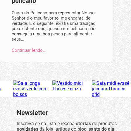
pelicano
O uso do Pelicano para representar Nosso
Senhor é o meu favorito, me encanta, de
verdade. É o seguinte: existia uma tradição
pre-existente que, quando um pelicano não
conseguia uma boa pesca para alimentar
seus…
Continuar lendo…
Newsletter
Inscreva-se na lista e receba
ofertas
de produtos,
novidades
da loja, artigos do
blog
,
santo do dia
,