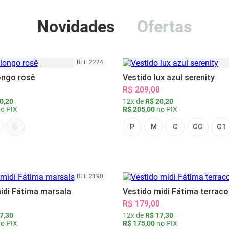
Novidades
Ofertas
REF 2224
ongo rosê
Vestido lux azul serenity
R$ 209,00
0,20
12x de
R$ 20,20
o PIX
R$ 205,00
no PIX
G
P
M
G
GG
G1
REF 2190
idi Fátima marsala
Vestido midi Fátima terraco
R$ 179,00
7,30
12x de
R$ 17,30
o PIX
R$ 175,00
no PIX