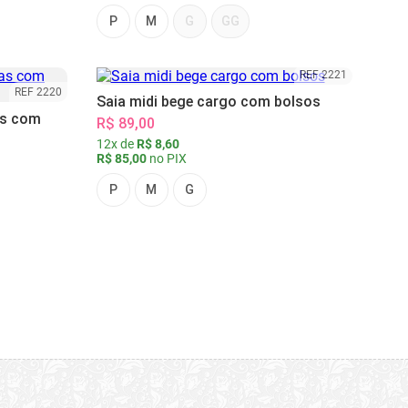
P
M
G
GG
REF 2221
REF 2220
Saia midi bege cargo com bolsos
as com
R$ 89,00
12x de
R$ 8,60
R$ 85,00
no PIX
P
M
G