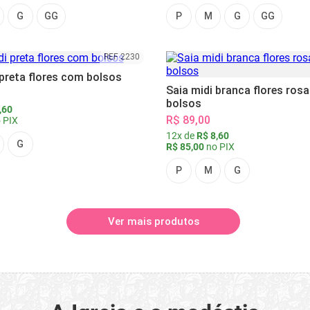
G
GG
P
M
G
GG
REF 2230
 preta flores com bolsos
Saia midi branca flores ros
bolsos
,60
R$ 89,00
 PIX
12x de
R$ 8,60
G
R$ 85,00
no PIX
P
M
G
Ver mais produtos