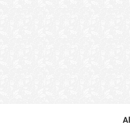
“Quão horrenda é 
anunciam publicame
A