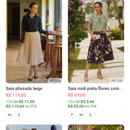
REF 2216
REF 2230
Saia plissada bege
Saia midi preta flores com bolsos
R$ 119,00
R$ 89,00
12x de
R$ 11,50
12x de
R$ 8,60
R$ 115,00
no PIX
R$ 85,00
no PIX
M
G
P
M
G