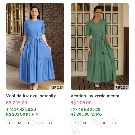
REF 2235
REF 2236
Vestido lux azul serenity
Vestido lux verde menta
R$ 209,00
R$ 209,00
12x de
R$ 20,20
12x de
R$ 20,20
R$ 205,00
no PIX
R$ 205,00
no PIX
G
P
M
G
GG
G1
P
M
GG
G1
G2