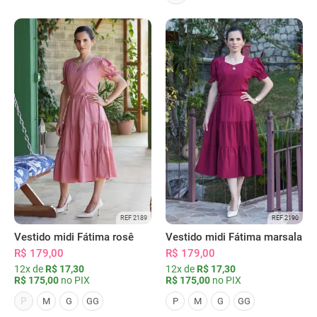
REF 2189
REF 2190
Vestido midi Fátima rosê
Vestido midi Fátima marsala
R$ 179,00
R$ 179,00
12x de
R$ 17,30
12x de
R$ 17,30
R$ 175,00
no PIX
R$ 175,00
no PIX
P
M
G
GG
P
M
G
GG