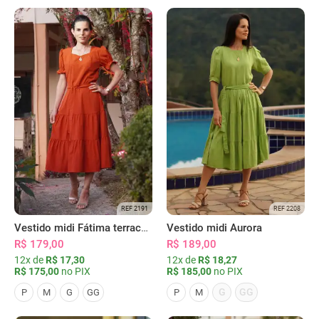
REF 2191
REF 2208
Vestido midi Fátima terracota
Vestido midi Aurora
R$ 179,00
R$ 189,00
12x de
R$ 17,30
12x de
R$ 18,27
R$ 175,00
no PIX
R$ 185,00
no PIX
G
GG
P
M
G
GG
P
M