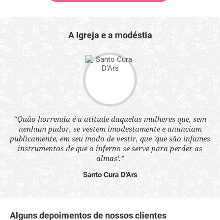
A Igreja e a modéstia
 a
“Quão horrenda é a atitude daquelas mulheres que, sem
“N
s
nenhum pudor, se vestem imodestamente e anunciam
q
ne.
publicamente, em seu modo de vestir, que 'que são infames
ou
instrumentos de que o inferno se serve para perder as
aq
almas'.”
Santo Cura D'Ars
Alguns depoimentos de nossos clientes