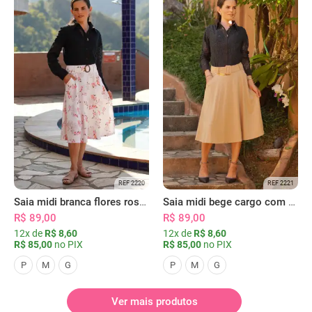
REF 2220
REF 2221
Saia midi branca flores rosas com bolsos
Saia midi bege cargo com bolsos
R$ 89,00
R$ 89,00
12x de
R$ 8,60
12x de
R$ 8,60
R$ 85,00
no PIX
R$ 85,00
no PIX
P
M
G
P
M
G
Ver mais produtos