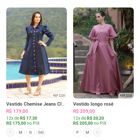
REF 2226
REF 2224
Vestido Chemise Jeans Clássica Serena
Vestido longo rosê
R$ 179,00
R$ 209,00
12x de
R$ 17,30
12x de
R$ 20,20
R$ 175,00
no PIX
R$ 205,00
no PIX
P
G
M
G
GG
P
M