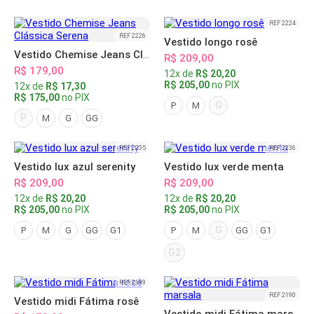
REF 2224
REF 2226
Vestido longo rosê
Vestido Chemise Jeans Clássica Serena
R$ 209,00
R$ 179,00
12x de
R$ 20,20
R$ 205,00
no PIX
12x de
R$ 17,30
R$ 175,00
no PIX
G
P
M
P
M
G
GG
REF 2235
REF 2236
Vestido lux azul serenity
Vestido lux verde menta
R$ 209,00
R$ 209,00
12x de
R$ 20,20
12x de
R$ 20,20
R$ 205,00
no PIX
R$ 205,00
no PIX
G
P
M
G
GG
G1
P
M
GG
G1
G2
REF 2189
REF 2190
Vestido midi Fátima rosê