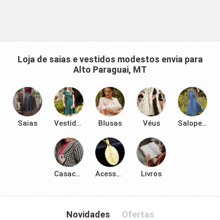
Loja de saias e vestidos modestos envia para
Alto Paraguai, MT
Saias
Vestidos
Blusas
Véus
Salopetes
Casacos
Acessórios
Livros
Novidades
Ofertas