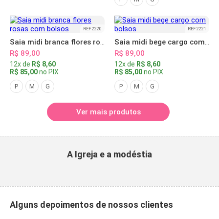
REF 2220
REF 2221
Saia midi branca flores rosas com bolsos
Saia midi bege cargo com bolsos
R$ 89,00
R$ 89,00
12x de
R$ 8,60
12x de
R$ 8,60
R$ 85,00
no PIX
R$ 85,00
no PIX
P
M
G
P
M
G
Ver mais produtos
A Igreja e a modéstia
Alguns depoimentos de nossos clientes