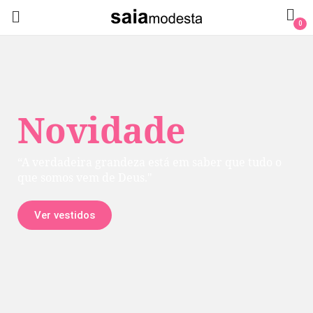
0
Novidade
“A verdadeira grandeza está em saber que tudo o
que somos vem de Deus."
Ver vestidos