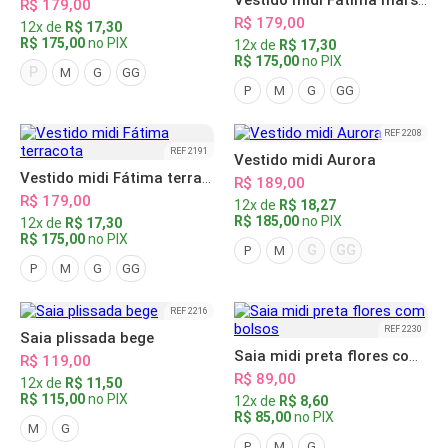
Vestido midi Fátima marsala
R$ 179,00
R$ 179,00
12x de
R$ 17,30
R$ 175,00
no PIX
12x de
R$ 17,30
R$ 175,00
no PIX
P
M
G
GG
P
M
G
GG
REF 2208
REF 2191
Vestido midi Aurora
Vestido midi Fátima terracota
R$ 189,00
R$ 179,00
12x de
R$ 18,27
R$ 185,00
no PIX
12x de
R$ 17,30
R$ 175,00
no PIX
G
GG
P
M
P
M
G
GG
REF 2216
REF 2230
Saia plissada bege
Saia midi preta flores com bolsos
R$ 119,00
R$ 89,00
12x de
R$ 11,50
R$ 115,00
no PIX
12x de
R$ 8,60
R$ 85,00
no PIX
M
G
P
M
G