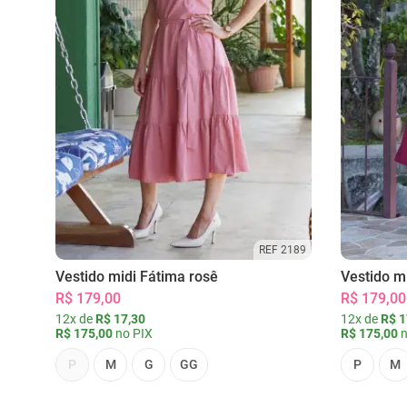
REF 2189
Vestido midi Fátima rosê
Vestido m
R$ 179,00
R$ 179,00
12x de
R$ 17,30
12x de
R$ 1
R$ 175,00
no PIX
R$ 175,00
n
P
M
G
GG
P
M