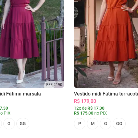
REF 2190
idi Fátima marsala
Vestido midi Fátima terracot
R$ 179,00
7,30
12x de
R$ 17,30
o PIX
R$ 175,00
no PIX
G
GG
P
M
G
GG