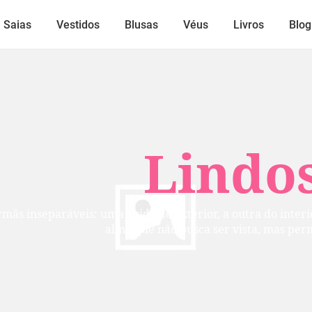
Saias
Vestidos
Blusas
Véus
Livros
Blog
Lindos
mãs inseparáveis: uma cuida do exterior, a outra do inte
alma que não busca ser vista, mas per