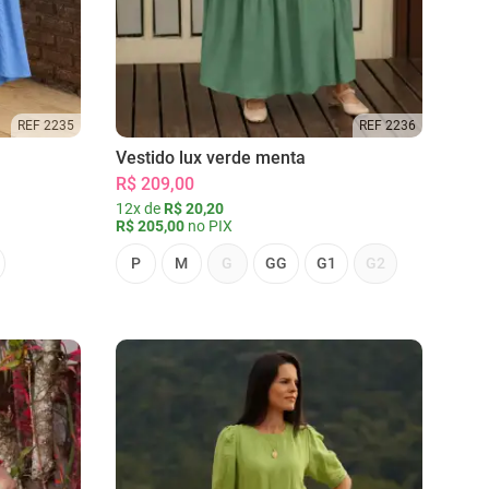
REF 2235
REF 2236
Vestido lux verde menta
R$ 209,00
12x de
R$ 20,20
R$ 205,00
no PIX
P
M
G
GG
G1
G2