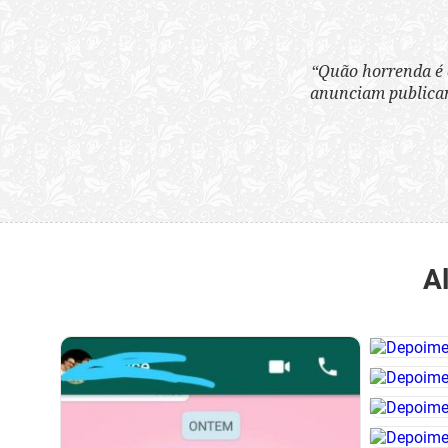
“Quão horrenda é 
anunciam publicame
A