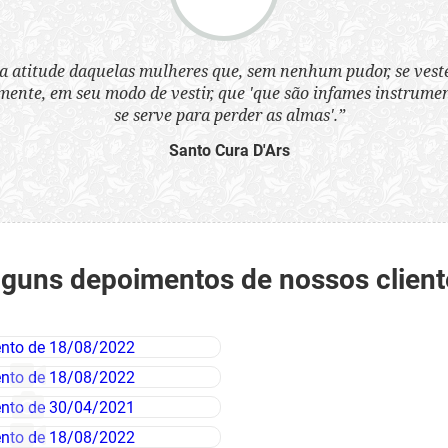
a atitude daquelas mulheres que, sem nenhum pudor, se ves
nte, em seu modo de vestir, que 'que são infames instrumen
se serve para perder as almas'.”
Santo Cura D'Ars
lguns depoimentos de nossos client