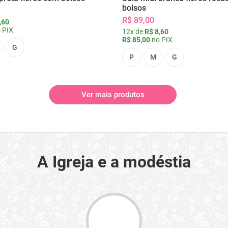
bolsos
R$ 89,00
,60
 PIX
12x de
R$ 8,60
R$ 85,00
no PIX
G
P
M
G
Ver mais produtos
A Igreja e a modéstia