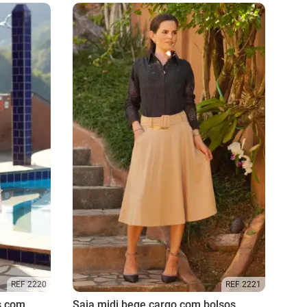
REF 2220
REF 2221
s com
Saia midi bege cargo com bolsos