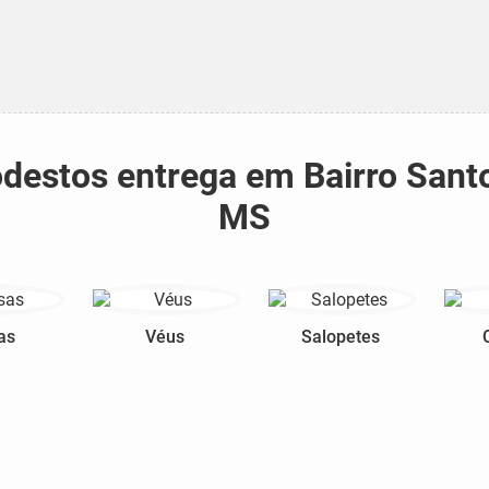
modestos entrega em Bairro San
MS
as
Véus
Salopetes