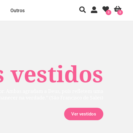
Outros
0
0
 vestidos
rior. Ambas agradam a Deus, pois refletem uma
manecer na verdade.” (São Francisco de Sales)
Ver vestidos