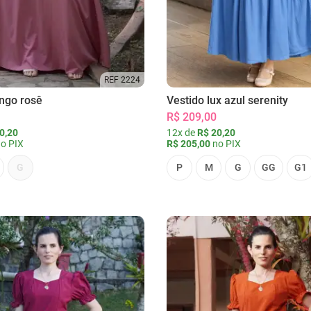
REF 2224
ongo rosê
Vestido lux azul serenity
R$ 209,00
0,20
12x de
R$ 20,20
o PIX
R$ 205,00
no PIX
G
P
M
G
GG
G1