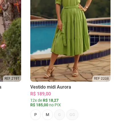
REF 2191
REF 2208
a
Vestido midi Aurora
R$ 189,00
12x de
R$ 18,27
R$ 185,00
no PIX
P
M
G
GG