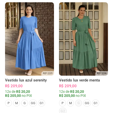
REF 2235
REF 2236
Vestido lux azul serenity
Vestido lux verde menta
R$ 209,00
R$ 209,00
12x de
R$ 20,20
12x de
R$ 20,20
R$ 205,00
no PIX
R$ 205,00
no PIX
G
P
M
G
GG
G1
P
M
GG
G1
G2