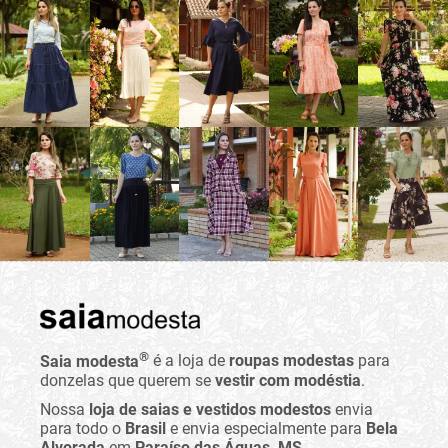
®
Saia modesta
é a loja de
roupas modestas
para
donzelas que querem se
vestir com modéstia
.
Nossa
loja de saias e vestidos modestos
envia
para todo o
Brasil
e envia especialmente para
Bela
Alvorada
em
Paraíso das Águas, MS
.