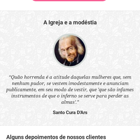
A Igreja e a modéstia
 a
“Quão horrenda é a atitude daquelas mulheres que, sem
“N
s
nenhum pudor, se vestem imodestamente e anunciam
q
ne.
publicamente, em seu modo de vestir, que 'que são infames
ou
instrumentos de que o inferno se serve para perder as
aq
almas'.”
Santo Cura D'Ars
Alguns depoimentos de nossos clientes