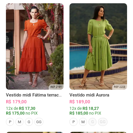
REF 2191
REF 2208
Vestido midi Fátima terracota
Vestido midi Aurora
R$ 179,00
R$ 189,00
12x de
R$ 17,30
12x de
R$ 18,27
R$ 175,00
no PIX
R$ 185,00
no PIX
G
GG
P
M
G
GG
P
M