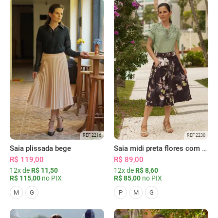
REF 2216
REF 2230
Saia plissada bege
Saia midi preta flores com bolsos
R$ 119,00
R$ 89,00
12x de
R$ 11,50
12x de
R$ 8,60
R$ 115,00
no PIX
R$ 85,00
no PIX
M
G
P
M
G