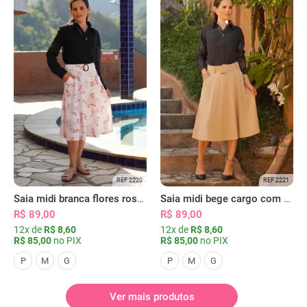
REF 2220
REF 2221
Saia midi branca flores rosas com bolsos
Saia midi bege cargo com bolsos
R$ 89,00
R$ 89,00
12x de
R$ 8,60
12x de
R$ 8,60
R$ 85,00
no PIX
R$ 85,00
no PIX
P
M
G
P
M
G
Ver mais produtos