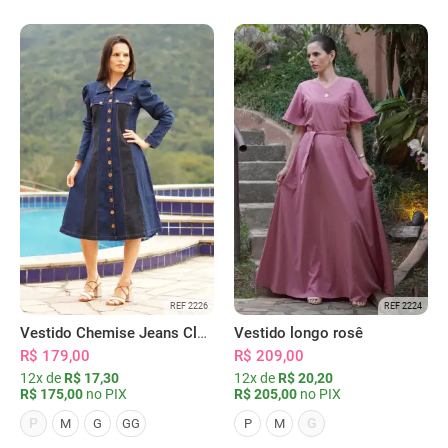
REF 2226
REF 2224
Vestido Chemise Jeans Clássica Serena
Vestido longo rosê
R$ 179,00
R$ 209,00
12x de
R$ 17,30
12x de
R$ 20,20
R$ 175,00
no PIX
R$ 205,00
no PIX
P
G
M
G
GG
P
M