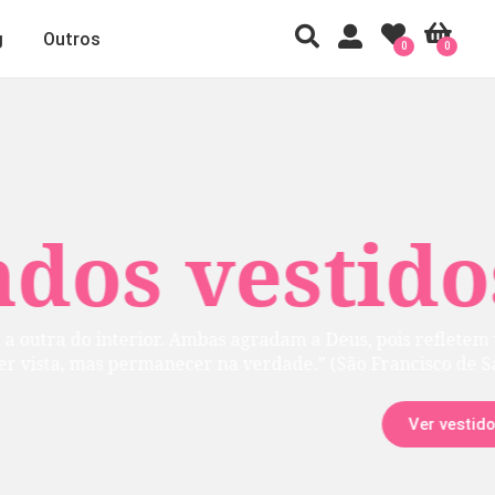
g
Outros
0
0
 vestidos
rior. Ambas agradam a Deus, pois refletem uma
manecer na verdade.” (São Francisco de Sales)
Ver vestidos