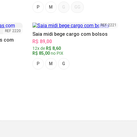
P
M
G
GG
REF 2221
REF 2220
Saia midi bege cargo com bolsos
as com
R$ 89,00
12x de
R$ 8,60
R$ 85,00
no PIX
P
M
G