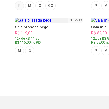
P
M
G
GG
P
M
REF 2216
Saia plissada bege
Saia midi
R$ 119,00
R$ 89,00
12x de
R$ 11,50
12x de
R$ 8
R$ 115,00
no PIX
R$ 85,00
no
M
G
P
M