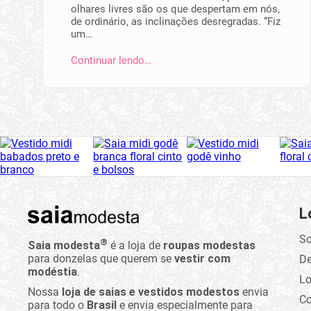
olhares livres são os que despertam em nós,
de ordinário, as inclinações desregradas. “Fiz
um…
Continuar lendo…
L
So
®
Saia modesta
é a loja de
roupas modestas
para donzelas que querem se
vestir com
D
modéstia
.
Lo
Nossa
loja de saias e vestidos modestos
envia
C
para todo o
Brasil
e envia especialmente para