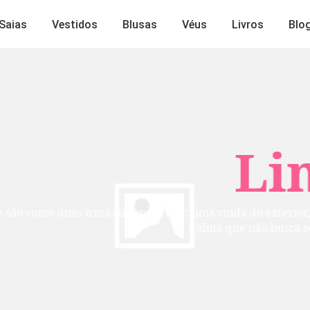
Saias
Vestidos
Blusas
Véus
Livros
Blo
Lindos
mãs inseparáveis: uma cuida do exterior, a outra do inte
alma que não busca ser vista, mas per