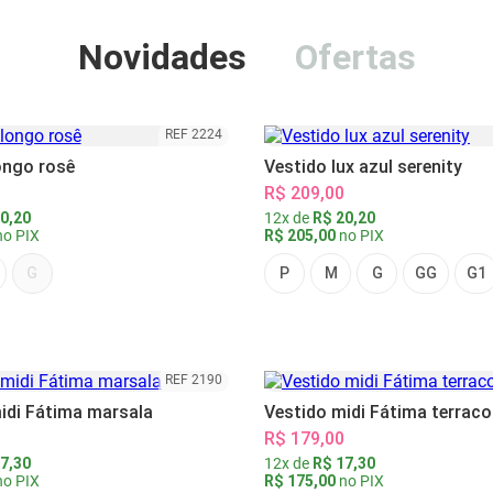
Novidades
Ofertas
REF 2224
ongo rosê
Vestido lux azul serenity
R$ 209,00
0,20
12x de
R$ 20,20
o PIX
R$ 205,00
no PIX
G
P
M
G
GG
G1
REF 2190
idi Fátima marsala
Vestido midi Fátima terraco
R$ 179,00
7,30
12x de
R$ 17,30
o PIX
R$ 175,00
no PIX