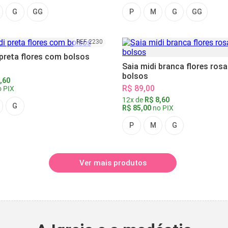
G
GG
P
M
G
GG
REF 2230
 preta flores com bolsos
Saia midi branca flores ros
bolsos
,60
R$ 89,00
 PIX
12x de
R$ 8,60
G
R$ 85,00
no PIX
P
M
G
Ver mais produtos