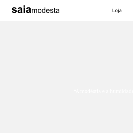
Loja
“A modéstia e a humildade são como duas ir