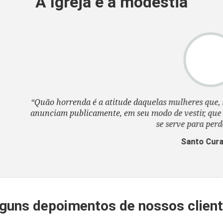
A Igreja e a modéstia
a atitude daquelas mulheres que, sem nenhum pudor, se ves
nte, em seu modo de vestir, que 'que são infames instrumen
se serve para perder as almas'.”
Santo Cura D'Ars
guns depoimentos de nossos clien