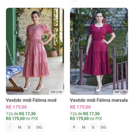
REF 2189
REF 2190
Vestido midi Fátima rosê
Vestido midi Fátima marsala
R$ 179,00
R$ 179,00
12x de
R$ 17,30
12x de
R$ 17,30
R$ 175,00
no PIX
R$ 175,00
no PIX
P
M
G
GG
P
M
G
GG