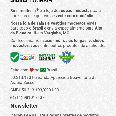
®
Saia modesta
é a loja de
roupas modestas
para
donzelas que querem se
vestir com modéstia
.
Nossa
loja de saias e vestidos modestos
envia
para todo o
Brasil
e envia especialmente para
Alto
da Figueira III
em
Varginha, MG
.
Confeccionamos
saias midi
,
saias longas
,
vestidos
modestos
,
véus
entre outros produtos de qualidade.
Feito com
no
Brasil.
50.313.193 Fernanda Aparecida Boaventura de
Araujo Sesso
CNPJ
50.313.193/0001-09
(11) 981017437
Newsletter
Inscreva-se na lista e receba
ofertas
de produtos,