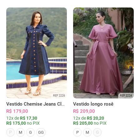
REF 2226
REF 2224
Vestido Chemise Jeans Clássica Serena
Vestido longo rosê
R$ 179,00
R$ 209,00
12x de
R$ 17,30
12x de
R$ 20,20
R$ 175,00
no PIX
R$ 205,00
no PIX
P
G
M
G
GG
P
M