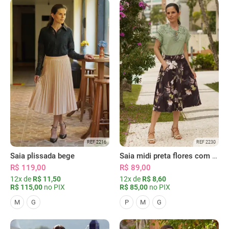
REF 2216
REF 2230
Saia plissada bege
Saia midi preta flores com bolsos
R$ 119,00
R$ 89,00
12x de
R$ 11,50
12x de
R$ 8,60
R$ 115,00
no PIX
R$ 85,00
no PIX
M
G
P
M
G