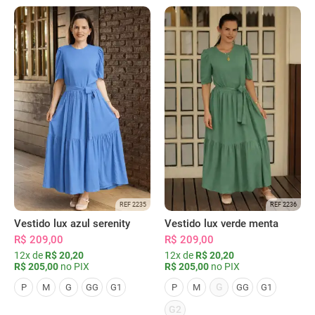
REF 2235
REF 2236
Vestido lux azul serenity
Vestido lux verde menta
R$ 209,00
R$ 209,00
12x de
R$ 20,20
12x de
R$ 20,20
R$ 205,00
no PIX
R$ 205,00
no PIX
G
P
M
G
GG
G1
P
M
GG
G1
G2