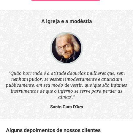
A Igreja e a modéstia
 a
“Quão horrenda é a atitude daquelas mulheres que, sem
“N
s
nenhum pudor, se vestem imodestamente e anunciam
q
ne.
publicamente, em seu modo de vestir, que 'que são infames
ou
instrumentos de que o inferno se serve para perder as
aq
almas'.”
Santo Cura D'Ars
Alguns depoimentos de nossos clientes