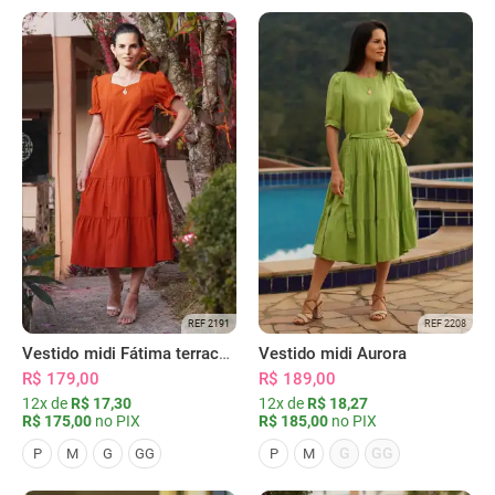
REF 2191
REF 2208
Vestido midi Fátima terracota
Vestido midi Aurora
R$ 179,00
R$ 189,00
12x de
R$ 17,30
12x de
R$ 18,27
R$ 175,00
no PIX
R$ 185,00
no PIX
G
GG
P
M
G
GG
P
M