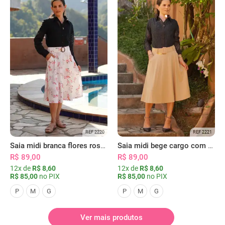
REF 2220
REF 2221
Saia midi branca flores rosas com bolsos
Saia midi bege cargo com bolsos
R$ 89,00
R$ 89,00
12x de
R$ 8,60
12x de
R$ 8,60
R$ 85,00
no PIX
R$ 85,00
no PIX
P
M
G
P
M
G
Ver mais produtos