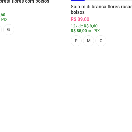
preta flores com bolsos
Saia midi branca flores rosa
bolsos
,60
R$ 89,00
 PIX
12x de
R$ 8,60
G
R$ 85,00
no PIX
P
M
G