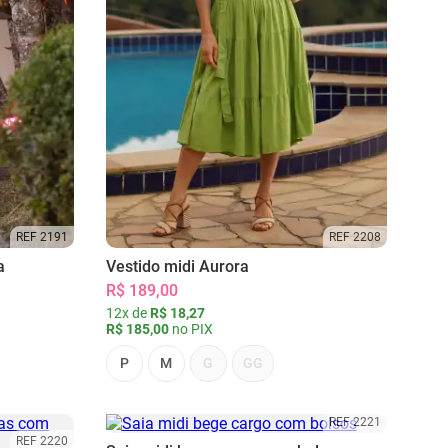
REF 2191
REF 2208
a
Vestido midi Aurora
R$ 189,00
12x de
R$ 18,27
R$ 185,00
no PIX
P
M
G
GG
REF 2221
REF 2220