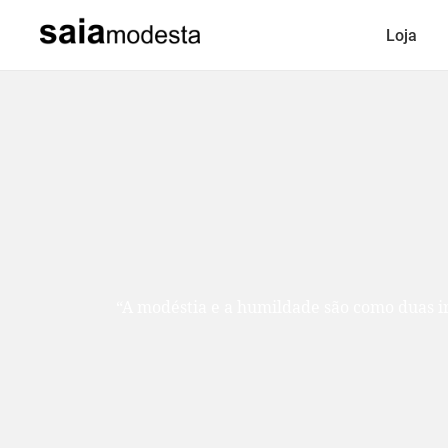
Loja
“A modéstia e a humildade são como duas ir