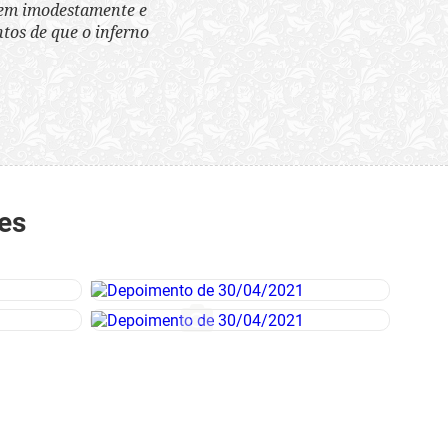
tem imodestamente e
tos de que o inferno
es