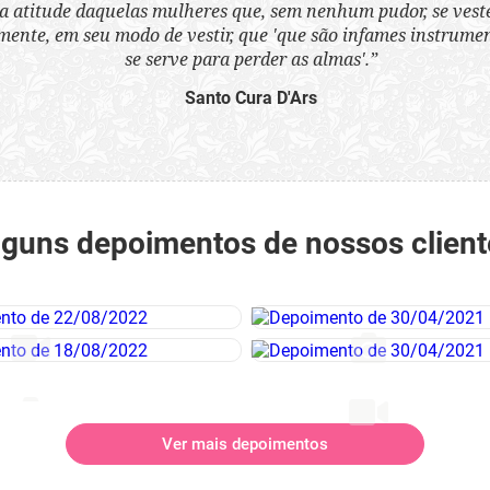
a atitude daquelas mulheres que, sem nenhum pudor, se ves
nte, em seu modo de vestir, que 'que são infames instrumen
se serve para perder as almas'.”
Santo Cura D'Ars
lguns depoimentos de nossos client
Ver mais depoimentos