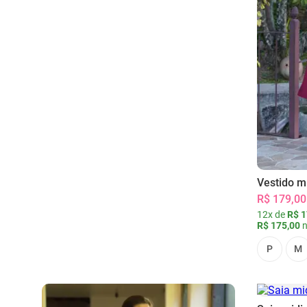
Vestido m
R$ 179,00
12x de
R$ 1
R$ 175,00
n
P
M