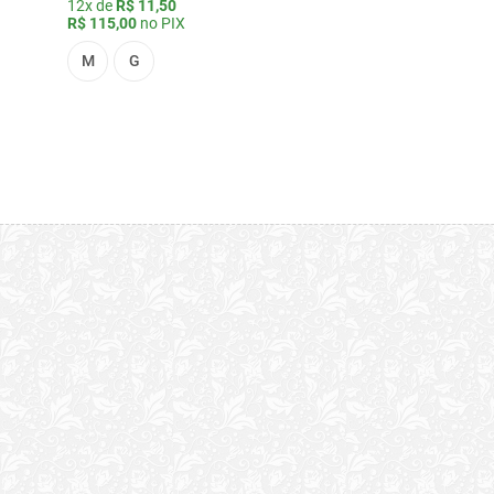
12x de
R$ 11,50
R$ 115,00
no PIX
M
G