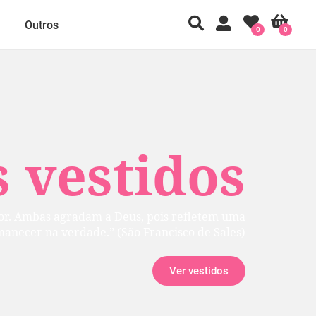
Outros
0
0
 vestidos
rior. Ambas agradam a Deus, pois refletem uma
manecer na verdade.” (São Francisco de Sales)
Ver vestidos