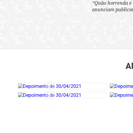
“Quão horrenda é 
anunciam publicame
A