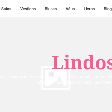
Saias
Vestidos
Blusas
Véus
Livros
Blog
Lindos
mãs inseparáveis: uma cuida do exterior, a outra do inte
alma que não busca ser vista, mas per