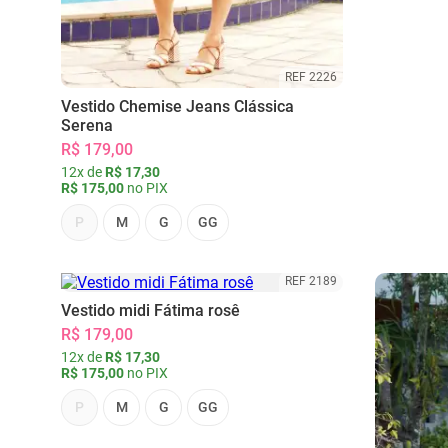
REF 2226
Vestido Chemise Jeans Clássica
Serena
R$ 179,00
12x de
R$ 17,30
R$ 175,00
no PIX
P
M
G
GG
REF 2189
Vestido midi Fátima rosê
R$ 179,00
12x de
R$ 17,30
R$ 175,00
no PIX
P
M
G
GG