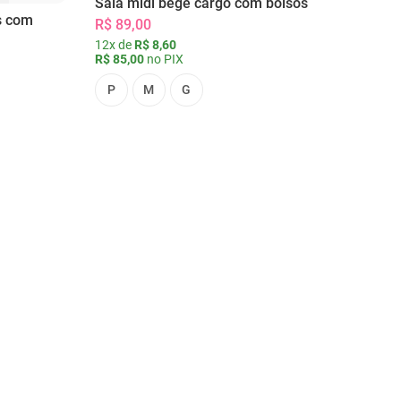
Saia midi bege cargo com bolsos
s com
R$ 89,00
12x de
R$ 8,60
R$ 85,00
no PIX
P
M
G