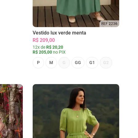
REF 2236
Vestido lux verde menta
R$ 209,00
12x de
R$ 20,20
R$ 205,00
no PIX
P
M
G
GG
G1
G2