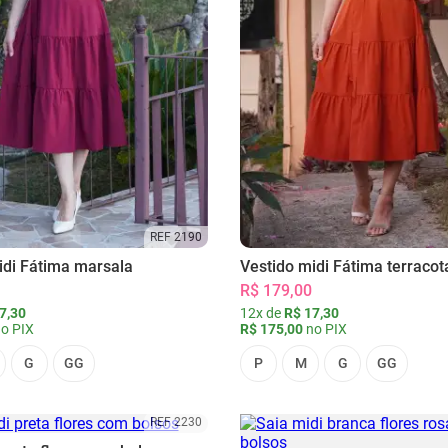
REF 2190
idi Fátima marsala
Vestido midi Fátima terracot
R$ 179,00
7,30
12x de
R$ 17,30
o PIX
R$ 175,00
no PIX
G
GG
P
M
G
GG
REF 2230