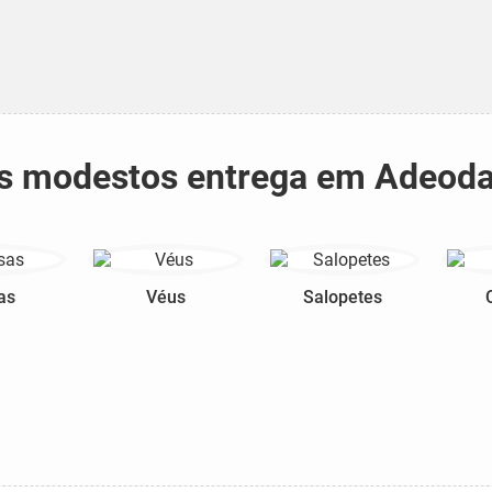
dos modestos entrega em Adeod
as
Véus
Salopetes