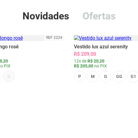
Novidades
Ofertas
REF 2224
ongo rosê
Vestido lux azul serenity
R$ 209,00
0,20
12x de
R$ 20,20
o PIX
R$ 205,00
no PIX
G
P
M
G
GG
G1