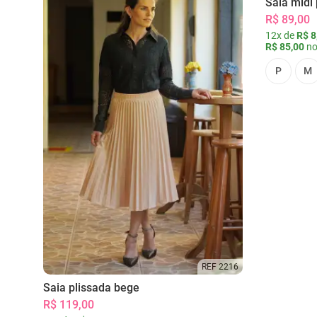
Saia midi 
R$ 89,00
12x de
R$ 8
R$ 85,00
no
P
M
REF 2216
Saia plissada bege
R$ 119,00