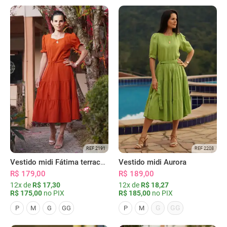
REF 2191
REF 2208
Vestido midi Fátima terracota
Vestido midi Aurora
R$ 179,00
R$ 189,00
12x de
R$ 17,30
12x de
R$ 18,27
R$ 175,00
no PIX
R$ 185,00
no PIX
G
GG
P
M
G
GG
P
M