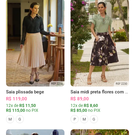
REF 2216
REF 2230
Saia plissada bege
Saia midi preta flores com bolsos
R$ 119,00
R$ 89,00
12x de
R$ 11,50
12x de
R$ 8,60
R$ 115,00
no PIX
R$ 85,00
no PIX
M
G
P
M
G