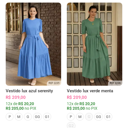
REF 2235
REF 2236
Vestido lux azul serenity
Vestido lux verde menta
R$ 209,00
R$ 209,00
12x de
R$ 20,20
12x de
R$ 20,20
R$ 205,00
no PIX
R$ 205,00
no PIX
G
P
M
G
GG
G1
P
M
GG
G1
G2