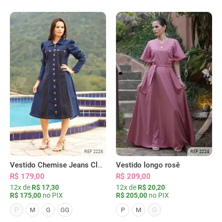
REF 2226
REF 2224
Vestido Chemise Jeans Clássica Serena
Vestido longo rosê
R$ 179,00
R$ 209,00
12x de
R$ 17,30
12x de
R$ 20,20
R$ 175,00
no PIX
R$ 205,00
no PIX
P
G
M
G
GG
P
M