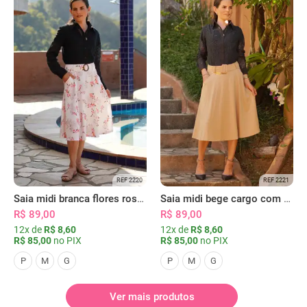
REF 2220
REF 2221
Saia midi branca flores rosas com bolsos
Saia midi bege cargo com bolsos
R$ 89,00
R$ 89,00
12x de
R$ 8,60
12x de
R$ 8,60
R$ 85,00
no PIX
R$ 85,00
no PIX
P
M
G
P
M
G
Ver mais produtos