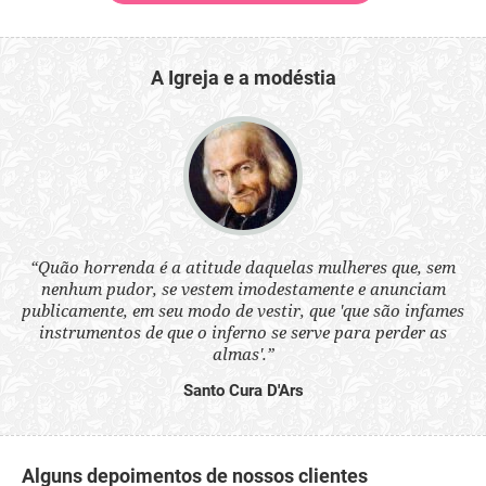
A Igreja e a modéstia
 a
“Quão horrenda é a atitude daquelas mulheres que, sem
“N
s
nenhum pudor, se vestem imodestamente e anunciam
q
ne.
publicamente, em seu modo de vestir, que 'que são infames
ou
instrumentos de que o inferno se serve para perder as
aq
almas'.”
Santo Cura D'Ars
Alguns depoimentos de nossos clientes