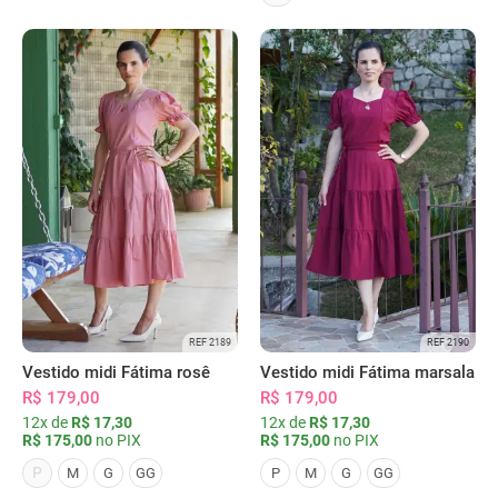
REF 2189
REF 2190
Vestido midi Fátima rosê
Vestido midi Fátima marsala
R$ 179,00
R$ 179,00
12x de
R$ 17,30
12x de
R$ 17,30
R$ 175,00
no PIX
R$ 175,00
no PIX
P
M
G
GG
P
M
G
GG