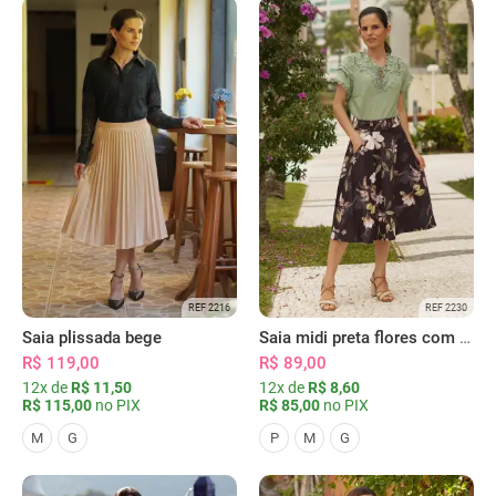
REF 2216
REF 2230
Saia plissada bege
Saia midi preta flores com bolsos
R$ 119,00
R$ 89,00
12x de
R$ 11,50
12x de
R$ 8,60
R$ 115,00
no PIX
R$ 85,00
no PIX
M
G
P
M
G