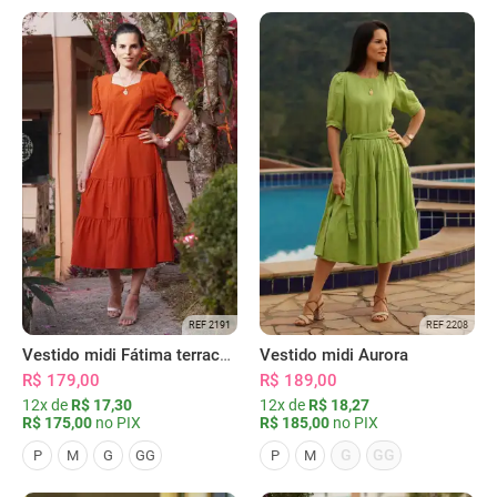
REF 2191
REF 2208
Vestido midi Fátima terracota
Vestido midi Aurora
R$ 179,00
R$ 189,00
12x de
R$ 17,30
12x de
R$ 18,27
R$ 175,00
no PIX
R$ 185,00
no PIX
G
GG
P
M
G
GG
P
M