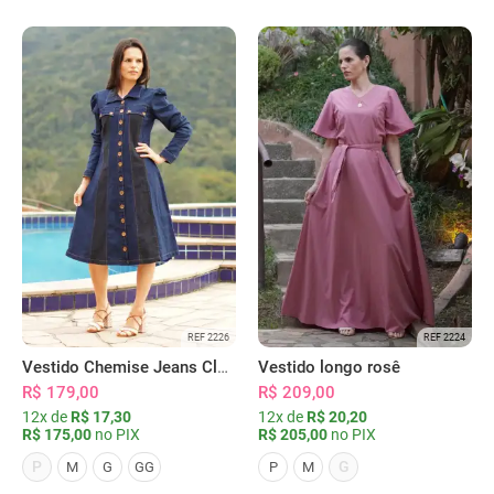
REF 2226
REF 2224
Vestido Chemise Jeans Clássica Serena
Vestido longo rosê
R$ 179,00
R$ 209,00
12x de
R$ 17,30
12x de
R$ 20,20
R$ 175,00
no PIX
R$ 205,00
no PIX
P
G
M
G
GG
P
M