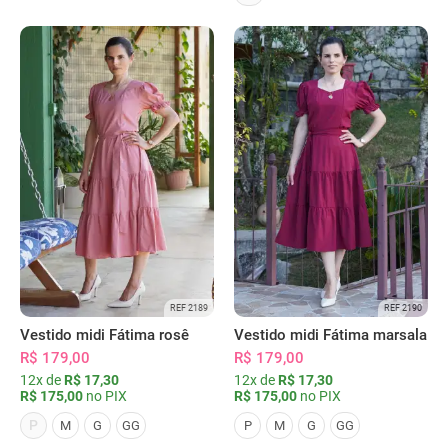
REF 2189
REF 2190
Vestido midi Fátima rosê
Vestido midi Fátima marsala
R$ 179,00
R$ 179,00
12x de
R$ 17,30
12x de
R$ 17,30
R$ 175,00
no PIX
R$ 175,00
no PIX
P
M
G
GG
P
M
G
GG