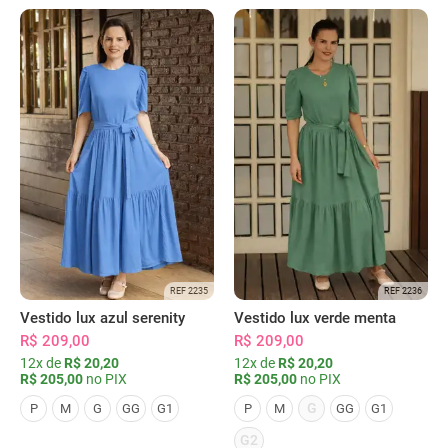
REF 2235
REF 2236
Vestido lux azul serenity
Vestido lux verde menta
R$ 209,00
R$ 209,00
12x de
R$ 20,20
12x de
R$ 20,20
R$ 205,00
no PIX
R$ 205,00
no PIX
G
P
M
G
GG
G1
P
M
GG
G1
G2