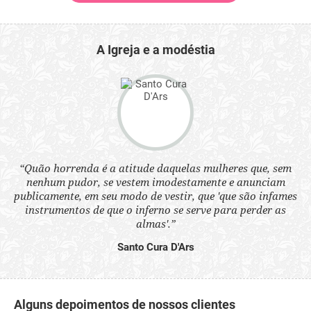
A Igreja e a modéstia
 a
“Quão horrenda é a atitude daquelas mulheres que, sem
“N
s
nenhum pudor, se vestem imodestamente e anunciam
q
ne.
publicamente, em seu modo de vestir, que 'que são infames
ou
instrumentos de que o inferno se serve para perder as
aq
almas'.”
Santo Cura D'Ars
Alguns depoimentos de nossos clientes