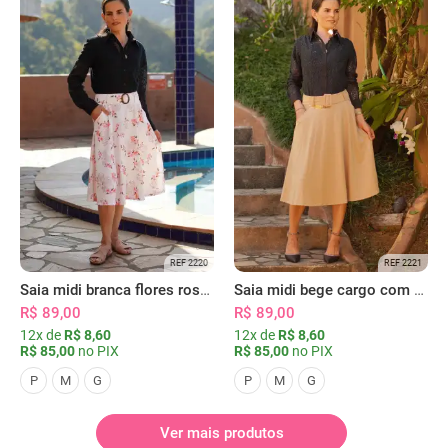
REF 2220
REF 2221
Saia midi branca flores rosas com bolsos
Saia midi bege cargo com bolsos
R$ 89,00
R$ 89,00
12x de
R$ 8,60
12x de
R$ 8,60
R$ 85,00
no PIX
R$ 85,00
no PIX
P
M
G
P
M
G
Ver mais produtos