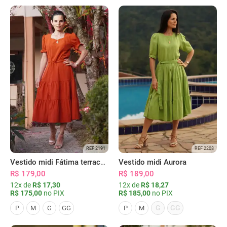
REF 2191
REF 2208
Vestido midi Fátima terracota
Vestido midi Aurora
R$ 179,00
R$ 189,00
12x de
R$ 17,30
12x de
R$ 18,27
R$ 175,00
no PIX
R$ 185,00
no PIX
G
GG
P
M
G
GG
P
M