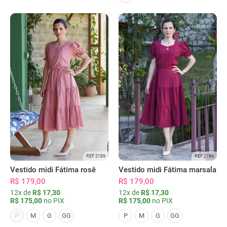
REF 2189
REF 2190
Vestido midi Fátima rosê
Vestido midi Fátima marsala
R$ 179,00
R$ 179,00
12x de
R$ 17,30
12x de
R$ 17,30
R$ 175,00
no PIX
R$ 175,00
no PIX
P
M
G
GG
P
M
G
GG