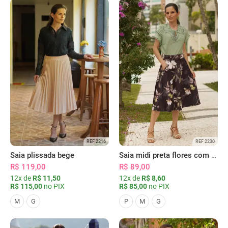
REF 2216
REF 2230
Saia plissada bege
Saia midi preta flores com bolsos
R$ 119,00
R$ 89,00
12x de
R$ 11,50
12x de
R$ 8,60
R$ 115,00
no PIX
R$ 85,00
no PIX
M
G
P
M
G