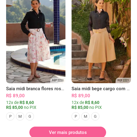
REF 2220
REF 2221
Saia midi branca flores rosas com bolsos
Saia midi bege cargo com bolsos
R$ 89,00
R$ 89,00
12x de
R$ 8,60
12x de
R$ 8,60
R$ 85,00
no PIX
R$ 85,00
no PIX
P
M
G
P
M
G
Ver mais produtos