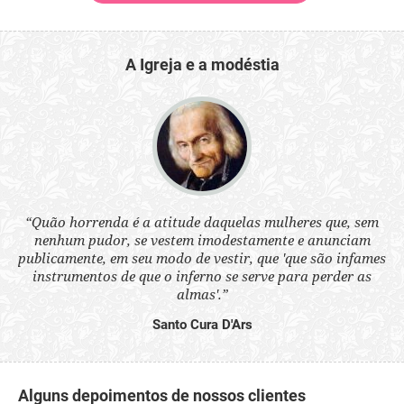
A Igreja e a modéstia
 a
“Quão horrenda é a atitude daquelas mulheres que, sem
“N
s
nenhum pudor, se vestem imodestamente e anunciam
q
ne.
publicamente, em seu modo de vestir, que 'que são infames
ou
instrumentos de que o inferno se serve para perder as
aq
almas'.”
Santo Cura D'Ars
Alguns depoimentos de nossos clientes