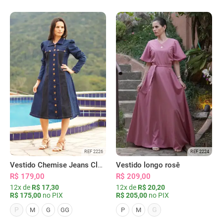
REF 2226
REF 2224
Vestido Chemise Jeans Clássica Serena
Vestido longo rosê
R$ 179,00
R$ 209,00
12x de
R$ 17,30
12x de
R$ 20,20
R$ 175,00
no PIX
R$ 205,00
no PIX
P
G
M
G
GG
P
M