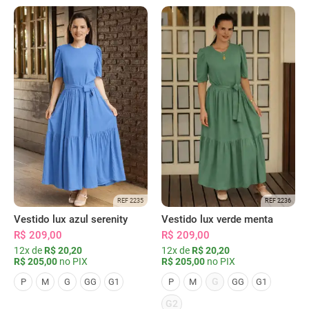
REF 2235
REF 2236
Vestido lux azul serenity
Vestido lux verde menta
R$ 209,00
R$ 209,00
12x de
R$ 20,20
12x de
R$ 20,20
R$ 205,00
no PIX
R$ 205,00
no PIX
G
P
M
G
GG
G1
P
M
GG
G1
G2