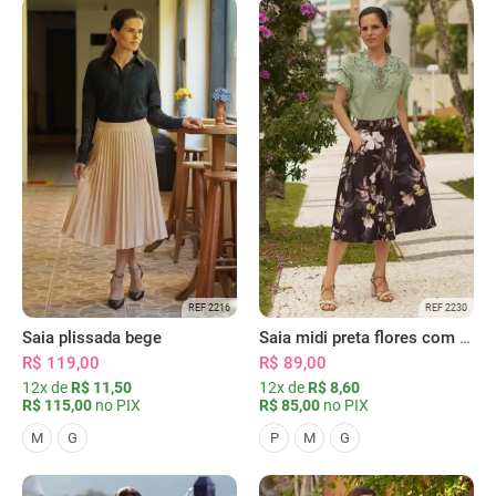
REF 2216
REF 2230
Saia plissada bege
Saia midi preta flores com bolsos
R$ 119,00
R$ 89,00
12x de
R$ 11,50
12x de
R$ 8,60
R$ 115,00
no PIX
R$ 85,00
no PIX
M
G
P
M
G