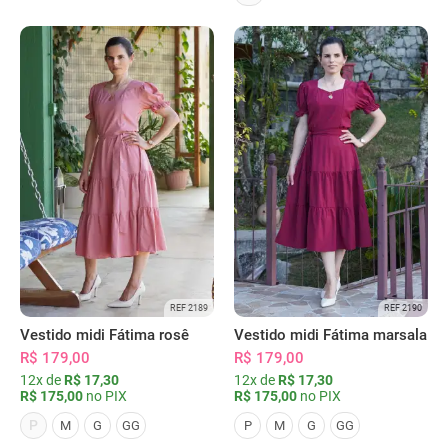
REF 2189
REF 2190
Vestido midi Fátima rosê
Vestido midi Fátima marsala
R$ 179,00
R$ 179,00
12x de
R$ 17,30
12x de
R$ 17,30
R$ 175,00
no PIX
R$ 175,00
no PIX
P
M
G
GG
P
M
G
GG