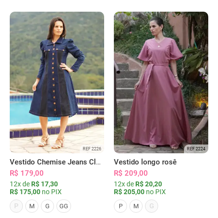
REF 2226
REF 2224
Vestido Chemise Jeans Clássica Serena
Vestido longo rosê
R$ 179,00
R$ 209,00
12x de
R$ 17,30
12x de
R$ 20,20
R$ 175,00
no PIX
R$ 205,00
no PIX
P
G
M
G
GG
P
M