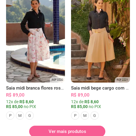
REF 2220
REF 2221
Saia midi branca flores rosas com bolsos
Saia midi bege cargo com bolsos
R$ 89,00
R$ 89,00
12x de
R$ 8,60
12x de
R$ 8,60
R$ 85,00
no PIX
R$ 85,00
no PIX
P
M
G
P
M
G
Ver mais produtos