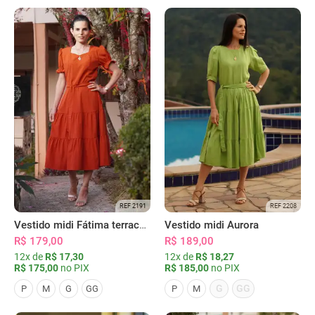
REF 2191
REF 2208
Vestido midi Fátima terracota
Vestido midi Aurora
R$ 179,00
R$ 189,00
12x de
R$ 17,30
12x de
R$ 18,27
R$ 175,00
no PIX
R$ 185,00
no PIX
G
GG
P
M
G
GG
P
M