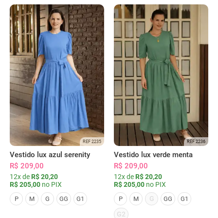
REF 2235
REF 2236
Vestido lux azul serenity
Vestido lux verde menta
R$ 209,00
R$ 209,00
12x de
R$ 20,20
12x de
R$ 20,20
R$ 205,00
no PIX
R$ 205,00
no PIX
G
P
M
G
GG
G1
P
M
GG
G1
G2