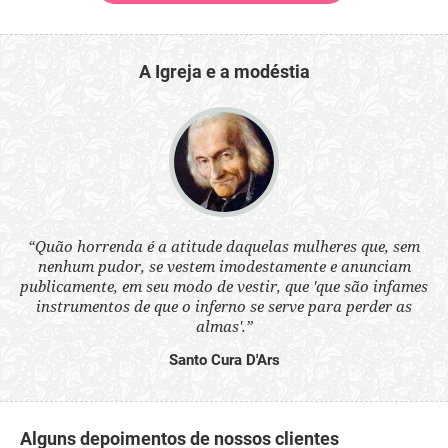
A Igreja e a modéstia
 a
“Quão horrenda é a atitude daquelas mulheres que, sem
“N
s
nenhum pudor, se vestem imodestamente e anunciam
q
ne.
publicamente, em seu modo de vestir, que 'que são infames
ou
instrumentos de que o inferno se serve para perder as
aq
almas'.”
Santo Cura D'Ars
Alguns depoimentos de nossos clientes