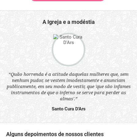
A Igreja e a modéstia
 a
“Quão horrenda é a atitude daquelas mulheres que, sem
“N
s
nenhum pudor, se vestem imodestamente e anunciam
q
ne.
publicamente, em seu modo de vestir, que 'que são infames
ou
instrumentos de que o inferno se serve para perder as
aq
almas'.”
Santo Cura D'Ars
Alguns depoimentos de nossos clientes