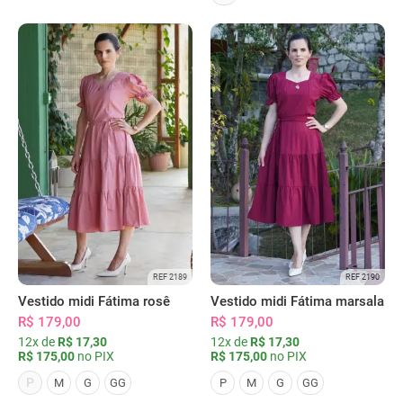
REF 2189
REF 2190
Vestido midi Fátima rosê
Vestido midi Fátima marsala
R$ 179,00
R$ 179,00
12x de
R$ 17,30
12x de
R$ 17,30
R$ 175,00
no PIX
R$ 175,00
no PIX
P
M
G
GG
P
M
G
GG