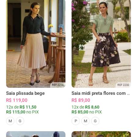
REF 2216
REF 2230
Saia plissada bege
Saia midi preta flores com bolsos
R$ 119,00
R$ 89,00
12x de
R$ 11,50
12x de
R$ 8,60
R$ 115,00
no PIX
R$ 85,00
no PIX
M
G
P
M
G