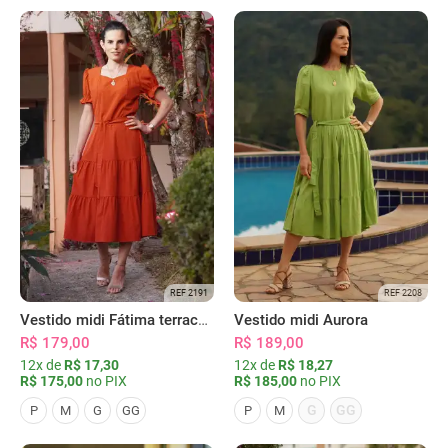
REF 2191
REF 2208
Vestido midi Fátima terracota
Vestido midi Aurora
R$ 179,00
R$ 189,00
12x de
R$ 17,30
12x de
R$ 18,27
R$ 175,00
no PIX
R$ 185,00
no PIX
G
GG
P
M
G
GG
P
M