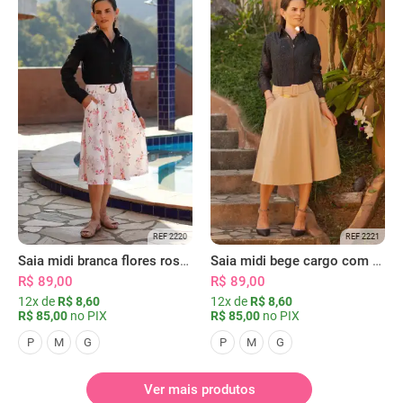
REF 2220
REF 2221
Saia midi branca flores rosas com bolsos
Saia midi bege cargo com bolsos
R$ 89,00
R$ 89,00
12x de
R$ 8,60
12x de
R$ 8,60
R$ 85,00
no PIX
R$ 85,00
no PIX
P
M
G
P
M
G
Ver mais produtos