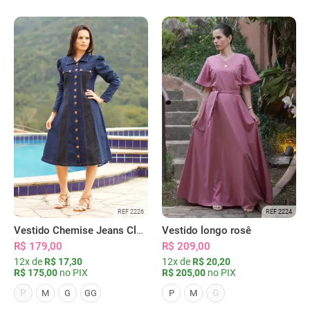
REF 2226
REF 2224
Vestido Chemise Jeans Clássica Serena
Vestido longo rosê
R$ 179,00
R$ 209,00
12x de
R$ 17,30
12x de
R$ 20,20
R$ 175,00
no PIX
R$ 205,00
no PIX
P
G
M
G
GG
P
M