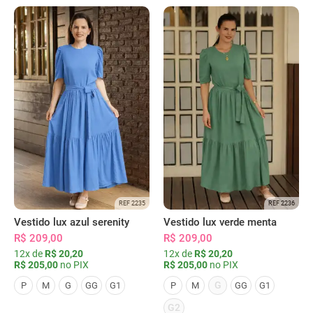
REF 2235
REF 2236
Vestido lux azul serenity
Vestido lux verde menta
R$ 209,00
R$ 209,00
12x de
R$ 20,20
12x de
R$ 20,20
R$ 205,00
no PIX
R$ 205,00
no PIX
G
P
M
G
GG
G1
P
M
GG
G1
G2