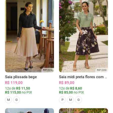
REF 2216
REF 2230
Saia plissada bege
Saia midi preta flores com bolsos
R$ 119,00
R$ 89,00
12x de
R$ 11,50
12x de
R$ 8,60
R$ 115,00
no PIX
R$ 85,00
no PIX
M
G
P
M
G