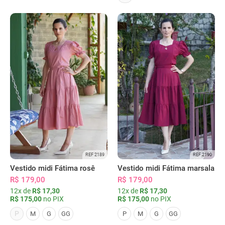
REF 2189
REF 2190
Vestido midi Fátima rosê
Vestido midi Fátima marsala
R$ 179,00
R$ 179,00
12x de
R$ 17,30
12x de
R$ 17,30
R$ 175,00
no PIX
R$ 175,00
no PIX
P
M
G
GG
P
M
G
GG