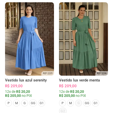
REF 2235
REF 2236
Vestido lux azul serenity
Vestido lux verde menta
R$ 209,00
R$ 209,00
12x de
R$ 20,20
12x de
R$ 20,20
R$ 205,00
no PIX
R$ 205,00
no PIX
G
P
M
G
GG
G1
P
M
GG
G1
G2