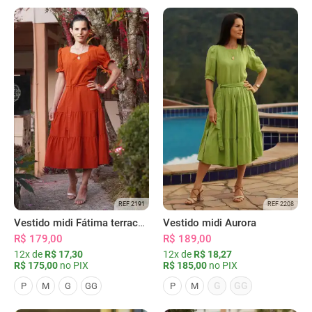
REF 2191
REF 2208
Vestido midi Fátima terracota
Vestido midi Aurora
R$ 179,00
R$ 189,00
12x de
R$ 17,30
12x de
R$ 18,27
R$ 175,00
no PIX
R$ 185,00
no PIX
G
GG
P
M
G
GG
P
M