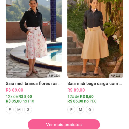
REF 2220
REF 2221
Saia midi branca flores rosas com bolsos
Saia midi bege cargo com bolsos
R$ 89,00
R$ 89,00
12x de
R$ 8,60
12x de
R$ 8,60
R$ 85,00
no PIX
R$ 85,00
no PIX
P
M
G
P
M
G
Ver mais produtos