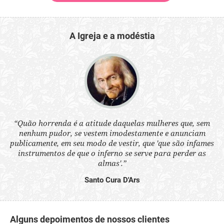
A Igreja e a modéstia
 a
“Quão horrenda é a atitude daquelas mulheres que, sem
“N
s
nenhum pudor, se vestem imodestamente e anunciam
q
ne.
publicamente, em seu modo de vestir, que 'que são infames
ou
instrumentos de que o inferno se serve para perder as
aq
almas'.”
Santo Cura D'Ars
Alguns depoimentos de nossos clientes