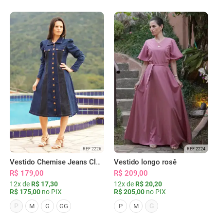
REF 2226
REF 2224
Vestido Chemise Jeans Clássica Serena
Vestido longo rosê
R$ 179,00
R$ 209,00
12x de
R$ 17,30
12x de
R$ 20,20
R$ 175,00
no PIX
R$ 205,00
no PIX
P
G
M
G
GG
P
M