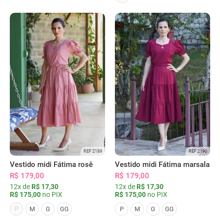
REF 2189
REF 2190
Vestido midi Fátima rosê
Vestido midi Fátima marsala
R$ 179,00
R$ 179,00
12x de
R$ 17,30
12x de
R$ 17,30
R$ 175,00
no PIX
R$ 175,00
no PIX
P
M
G
GG
P
M
G
GG