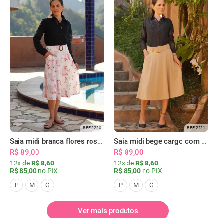
REF 2220
REF 2221
Saia midi branca flores rosas com bolsos
Saia midi bege cargo com bolsos
R$ 89,00
R$ 89,00
12x de
R$ 8,60
12x de
R$ 8,60
R$ 85,00
no PIX
R$ 85,00
no PIX
P
M
G
P
M
G
Ver mais produtos