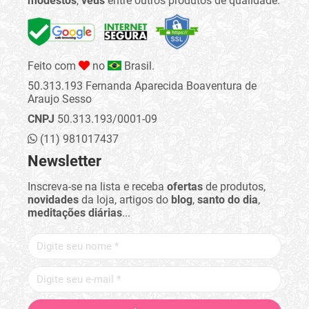
modestos
,
véus
entre outros produtos de qualidade.
Feito com
no
Brasil.
50.313.193 Fernanda Aparecida Boaventura de
Araujo Sesso
CNPJ
50.313.193/0001-09
(11) 981017437
Newsletter
Inscreva-se na lista e receba
ofertas
de produtos,
novidades
da loja, artigos do
blog
,
santo do dia
,
meditações diárias
...