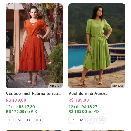
REF 2191
REF 2208
Vestido midi Fátima terracota
Vestido midi Aurora
R$ 179,00
R$ 189,00
12x de
R$ 17,30
12x de
R$ 18,27
R$ 175,00
no PIX
R$ 185,00
no PIX
G
GG
P
M
G
GG
P
M