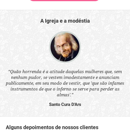
A Igreja e a modéstia
 a
“Quão horrenda é a atitude daquelas mulheres que, sem
“N
s
nenhum pudor, se vestem imodestamente e anunciam
q
ne.
publicamente, em seu modo de vestir, que 'que são infames
ou
instrumentos de que o inferno se serve para perder as
aq
almas'.”
Santo Cura D'Ars
Alguns depoimentos de nossos clientes