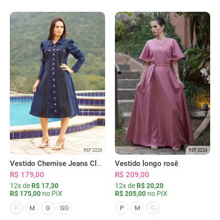
REF 2226
REF 2224
Vestido Chemise Jeans Clássica Serena
Vestido longo rosê
R$ 179,00
R$ 209,00
12x de
R$ 17,30
12x de
R$ 20,20
R$ 175,00
no PIX
R$ 205,00
no PIX
P
G
M
G
GG
P
M