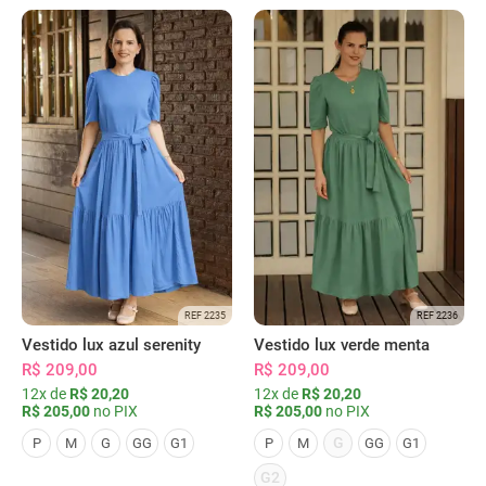
REF 2235
REF 2236
Vestido lux azul serenity
Vestido lux verde menta
R$ 209,00
R$ 209,00
12x de
R$ 20,20
12x de
R$ 20,20
R$ 205,00
no PIX
R$ 205,00
no PIX
G
P
M
G
GG
G1
P
M
GG
G1
G2