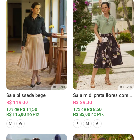
REF 2216
REF 2230
Saia plissada bege
Saia midi preta flores com bolsos
R$ 119,00
R$ 89,00
12x de
R$ 11,50
12x de
R$ 8,60
R$ 115,00
no PIX
R$ 85,00
no PIX
M
G
P
M
G