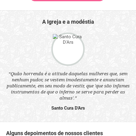
A Igreja e a modéstia
 a
“Quão horrenda é a atitude daquelas mulheres que, sem
“N
s
nenhum pudor, se vestem imodestamente e anunciam
q
ne.
publicamente, em seu modo de vestir, que 'que são infames
ou
instrumentos de que o inferno se serve para perder as
aq
almas'.”
Santo Cura D'Ars
Alguns depoimentos de nossos clientes