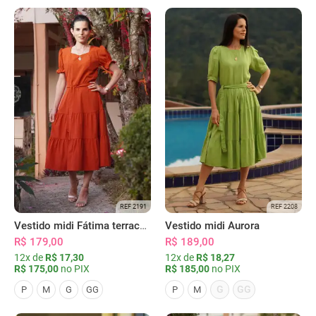
REF 2191
REF 2208
Vestido midi Fátima terracota
Vestido midi Aurora
R$ 179,00
R$ 189,00
12x de
R$ 17,30
12x de
R$ 18,27
R$ 175,00
no PIX
R$ 185,00
no PIX
G
GG
P
M
G
GG
P
M