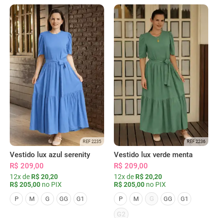
REF 2235
REF 2236
Vestido lux azul serenity
Vestido lux verde menta
R$ 209,00
R$ 209,00
12x de
R$ 20,20
12x de
R$ 20,20
R$ 205,00
no PIX
R$ 205,00
no PIX
G
P
M
G
GG
G1
P
M
GG
G1
G2