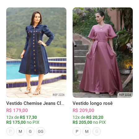
REF 2226
REF 2224
Vestido Chemise Jeans Clássica Serena
Vestido longo rosê
R$ 179,00
R$ 209,00
12x de
R$ 17,30
12x de
R$ 20,20
R$ 175,00
no PIX
R$ 205,00
no PIX
P
G
M
G
GG
P
M