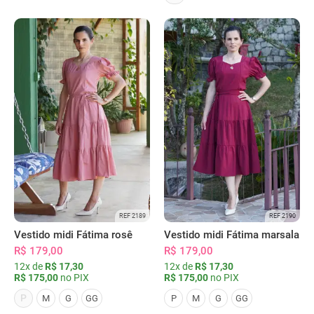
REF 2189
REF 2190
Vestido midi Fátima rosê
Vestido midi Fátima marsala
R$ 179,00
R$ 179,00
12x de
R$ 17,30
12x de
R$ 17,30
R$ 175,00
no PIX
R$ 175,00
no PIX
P
M
G
GG
P
M
G
GG