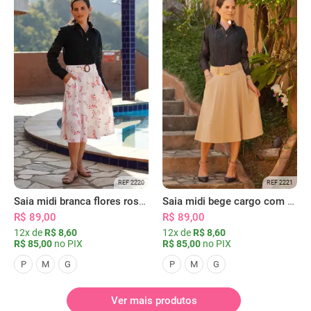
REF 2220
REF 2221
Saia midi branca flores rosas com bolsos
Saia midi bege cargo com bolsos
R$ 89,00
R$ 89,00
12x de
R$ 8,60
12x de
R$ 8,60
R$ 85,00
no PIX
R$ 85,00
no PIX
P
M
G
P
M
G
Ver mais produtos