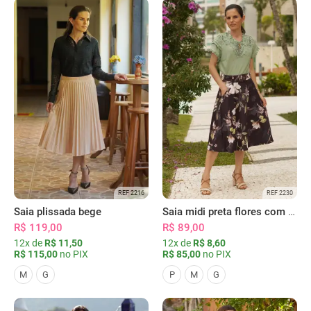
REF 2216
REF 2230
Saia plissada bege
Saia midi preta flores com bolsos
R$ 119,00
R$ 89,00
12x de
R$ 11,50
12x de
R$ 8,60
R$ 115,00
no PIX
R$ 85,00
no PIX
M
G
P
M
G