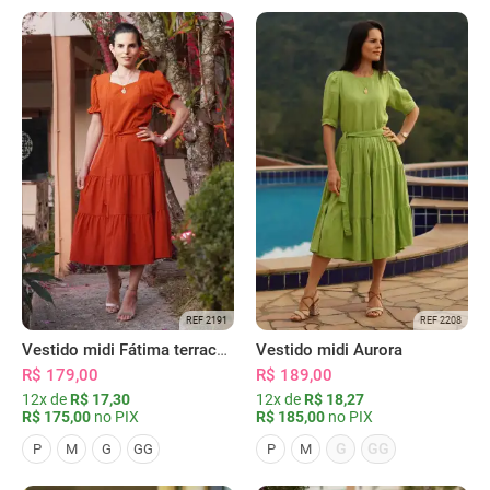
REF 2191
REF 2208
Vestido midi Fátima terracota
Vestido midi Aurora
R$ 179,00
R$ 189,00
12x de
R$ 17,30
12x de
R$ 18,27
R$ 175,00
no PIX
R$ 185,00
no PIX
G
GG
P
M
G
GG
P
M