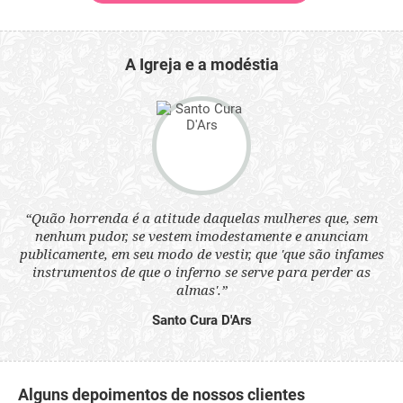
A Igreja e a modéstia
 a
“Quão horrenda é a atitude daquelas mulheres que, sem
“N
s
nenhum pudor, se vestem imodestamente e anunciam
q
ne.
publicamente, em seu modo de vestir, que 'que são infames
ou
instrumentos de que o inferno se serve para perder as
aq
almas'.”
Santo Cura D'Ars
Alguns depoimentos de nossos clientes