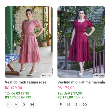
REF 2189
REF 2190
Vestido midi Fátima rosê
Vestido midi Fátima marsala
R$ 179,00
R$ 179,00
12x de
R$ 17,30
12x de
R$ 17,30
R$ 175,00
no PIX
R$ 175,00
no PIX
P
M
G
GG
P
M
G
GG