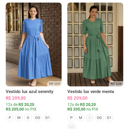
REF 2235
REF 2236
Vestido lux azul serenity
Vestido lux verde menta
R$ 209,00
R$ 209,00
12x de
R$ 20,20
12x de
R$ 20,20
R$ 205,00
no PIX
R$ 205,00
no PIX
G
P
M
G
GG
G1
P
M
GG
G1
G2