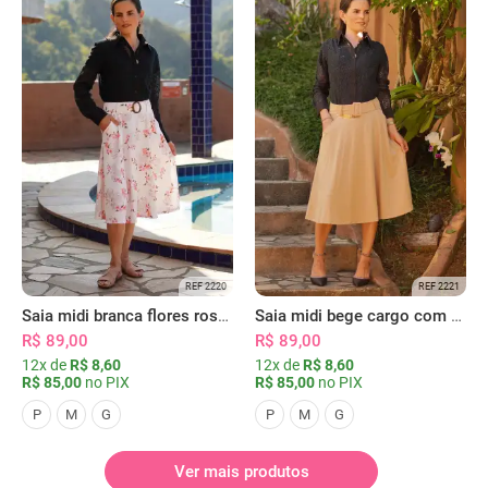
REF 2220
REF 2221
Saia midi branca flores rosas com bolsos
Saia midi bege cargo com bolsos
R$ 89,00
R$ 89,00
12x de
R$ 8,60
12x de
R$ 8,60
R$ 85,00
no PIX
R$ 85,00
no PIX
P
M
G
P
M
G
Ver mais produtos