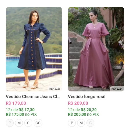
REF 2226
REF 2224
Vestido Chemise Jeans Clássica Serena
Vestido longo rosê
R$ 179,00
R$ 209,00
12x de
R$ 17,30
12x de
R$ 20,20
R$ 175,00
no PIX
R$ 205,00
no PIX
P
G
M
G
GG
P
M