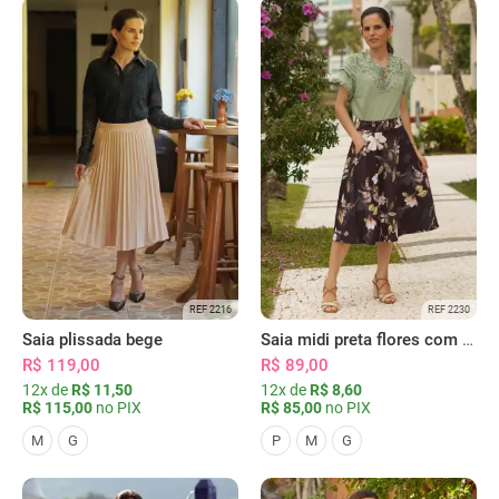
REF 2216
REF 2230
Saia plissada bege
Saia midi preta flores com bolsos
R$ 119,00
R$ 89,00
12x de
R$ 11,50
12x de
R$ 8,60
R$ 115,00
no PIX
R$ 85,00
no PIX
M
G
P
M
G