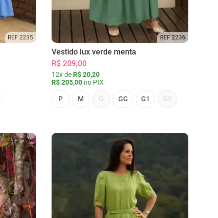
REF 2235
REF 2236
Vestido lux verde menta
R$ 209,00
12x de
R$ 20,20
R$ 205,00
no PIX
P
M
G
GG
G1
G2