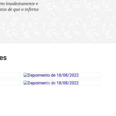
tem imodestamente e
tos de que o inferno
es