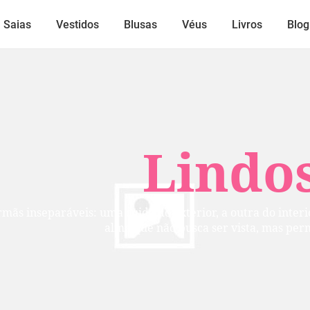
Saias
Vestidos
Blusas
Véus
Livros
Blog
Lindos
mãs inseparáveis: uma cuida do exterior, a outra do inte
alma que não busca ser vista, mas per