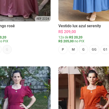
REF 2224
ongo rosê
Vestido lux azul serenity
R$ 209,00
0,20
12x de
R$ 20,20
o PIX
R$ 205,00
no PIX
G
P
M
G
GG
G1