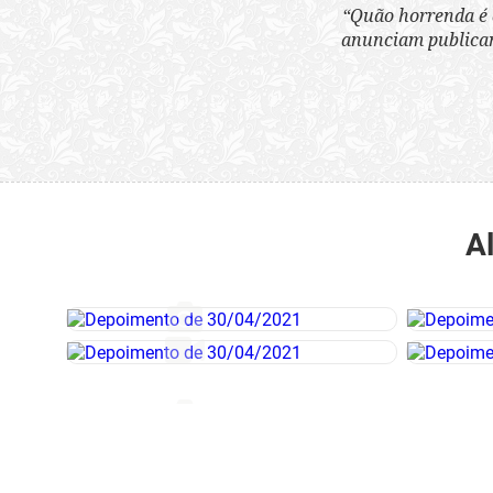
“Quão horrenda é 
anunciam publicame
A