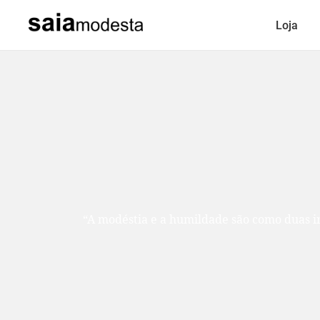
Loja
“A modéstia e a humildade são como duas ir