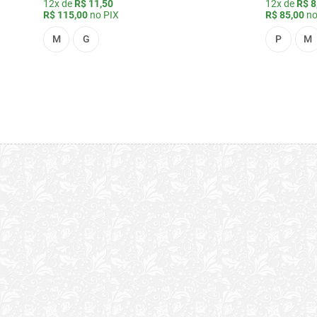
12x de
R$ 11,50
12x de
R$ 8
R$ 115,00
no PIX
R$ 85,00
no
M
G
P
M