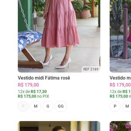
REF 2189
Vestido midi Fátima rosê
Vestido m
R$ 179,00
R$ 179,00
12x de
R$ 17,30
12x de
R$ 1
R$ 175,00
no PIX
R$ 175,00
n
P
M
G
GG
P
M