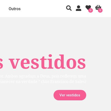
Outros
0
0
 vestidos
rior. Ambas agradam a Deus, pois refletem uma
manecer na verdade.” (São Francisco de Sales)
Ver vestidos