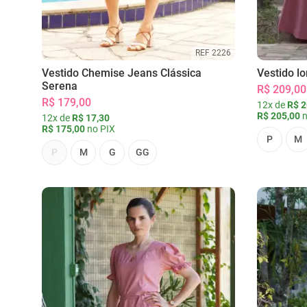
REF 2226
Vestido Chemise Jeans Clássica
Vestido l
Serena
R$ 209,00
R$ 179,00
12x de
R$ 2
R$ 205,00
n
12x de
R$ 17,30
R$ 175,00
no PIX
P
M
P
M
G
GG