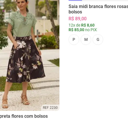
Saia midi branca flores rosa
bolsos
R$ 89,00
12x de
R$ 8,60
R$ 85,00
no PIX
P
M
G
REF 2230
preta flores com bolsos