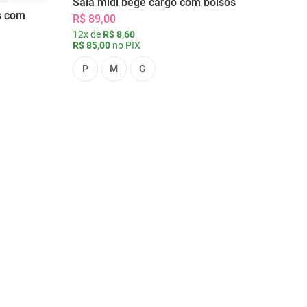
Saia midi bege cargo com bolsos
s com
R$ 89,00
12x de
R$ 8,60
R$ 85,00
no PIX
P
M
G