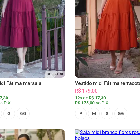
REF 2190
idi Fátima marsala
Vestido midi Fátima terracot
R$ 179,00
7,30
12x de
R$ 17,30
o PIX
R$ 175,00
no PIX
G
GG
P
M
G
GG