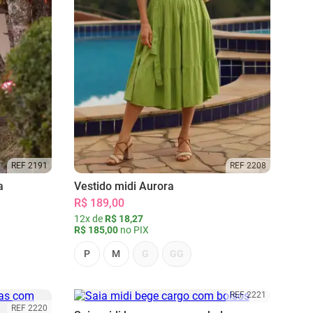
REF 2191
REF 2208
a
Vestido midi Aurora
R$ 189,00
12x de
R$ 18,27
R$ 185,00
no PIX
P
M
G
GG
REF 2221
REF 2220