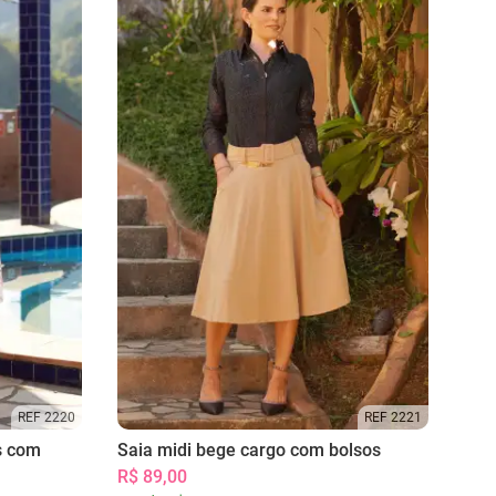
REF 2220
REF 2221
s com
Saia midi bege cargo com bolsos
R$ 89,00