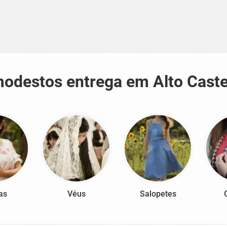
 modestos entrega em Alto Cast
as
Véus
Salopetes