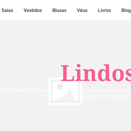
Saias
Vestidos
Blusas
Véus
Livros
Blog
Lindos
mãs inseparáveis: uma cuida do exterior, a outra do inter
alma que não busca ser vista, mas per