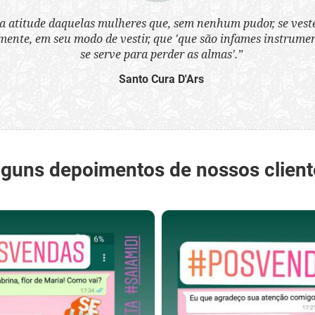
a atitude daquelas mulheres que, sem nenhum pudor, se ves
nte, em seu modo de vestir, que 'que são infames instrumen
se serve para perder as almas'.”
Santo Cura D'Ars
lguns depoimentos de nossos client