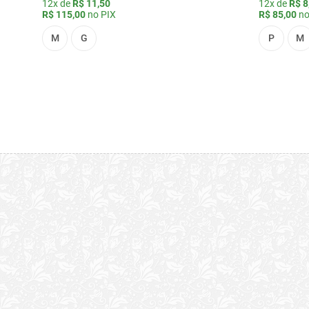
12x de
R$ 11,50
12x de
R$ 8
R$ 115,00
no PIX
R$ 85,00
no
M
G
P
M