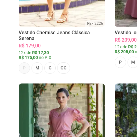
REF 2226
Vestido Chemise Jeans Clássica
Vestido l
Serena
R$ 209,00
R$ 179,00
12x de
R$ 2
R$ 205,00
n
12x de
R$ 17,30
R$ 175,00
no PIX
P
M
P
M
G
GG