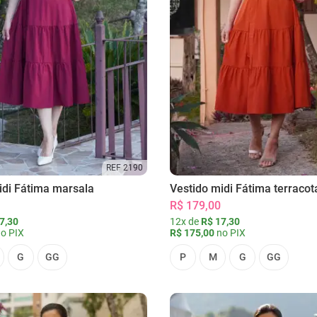
REF 2190
idi Fátima marsala
Vestido midi Fátima terracot
R$ 179,00
7,30
12x de
R$ 17,30
o PIX
R$ 175,00
no PIX
G
GG
P
M
G
GG