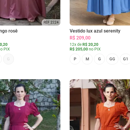
REF 2224
ongo rosê
Vestido lux azul serenity
R$ 209,00
0,20
12x de
R$ 20,20
o PIX
R$ 205,00
no PIX
G
P
M
G
GG
G1