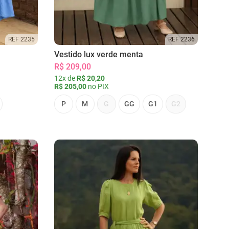
REF 2235
REF 2236
Vestido lux verde menta
R$ 209,00
12x de
R$ 20,20
R$ 205,00
no PIX
P
M
G
GG
G1
G2