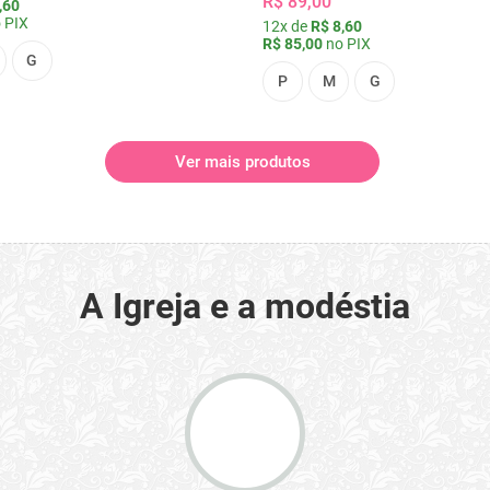
R$ 89,00
,60
 PIX
12x de
R$ 8,60
R$ 85,00
no PIX
G
P
M
G
Ver mais produtos
A Igreja e a modéstia