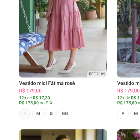
REF 2189
Vestido midi Fátima rosê
Vestido m
R$ 179,00
R$ 179,00
12x de
R$ 17,30
12x de
R$ 1
R$ 175,00
no PIX
R$ 175,00
n
P
M
G
GG
P
M