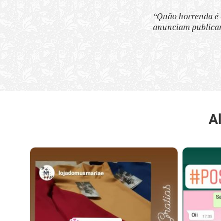
“Quão horrenda é 
anunciam publicame
A