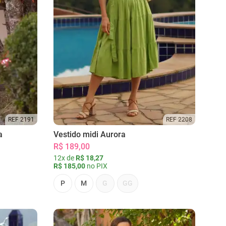
REF 2191
REF 2208
a
Vestido midi Aurora
R$ 189,00
12x de
R$ 18,27
R$ 185,00
no PIX
P
M
G
GG