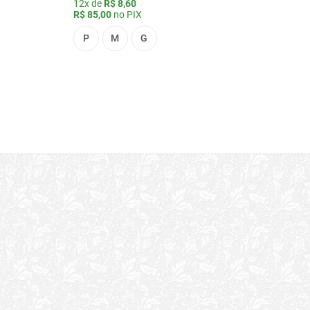
12x de
R$ 8,60
R$ 85,00
no PIX
P
M
G