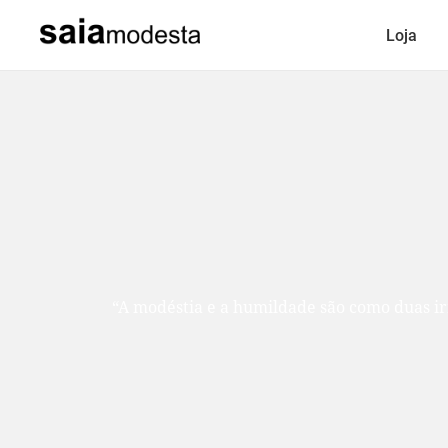
Loja
“A modéstia e a humildade são como duas ir