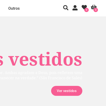
Outros
0
0
 vestidos
ior. Ambas agradam a Deus, pois refletem uma
manecer na verdade.” (São Francisco de Sales)
Ver vestidos