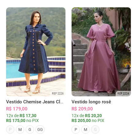
REF 2226
REF 2224
Vestido Chemise Jeans Clássica Serena
Vestido longo rosê
R$ 179,00
R$ 209,00
12x de
R$ 17,30
12x de
R$ 20,20
R$ 175,00
no PIX
R$ 205,00
no PIX
P
G
M
G
GG
P
M