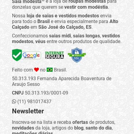
Saia modesta
é a loja de
roupas modestas
para
donzelas que querem se
vestir com modéstia
.
Nossa
loja de saias e vestidos modestos
envia
para todo o
Brasil
e envia especialmente para
Alto
Calçado
em
São José do Calçado, ES
.
Confeccionamos
saias midi
,
saias longas
,
vestidos
modestos
,
véus
entre outros produtos de qualidade.
Feito com
no
Brasil.
50.313.193 Fernanda Aparecida Boaventura de
Araujo Sesso
CNPJ
50.313.193/0001-09
(11) 981017437
Newsletter
Inscreva-se na lista e receba
ofertas
de produtos,
novidades
da loja, artigos do
blog
,
santo do dia
,
meditações diárias
...