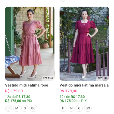
REF 2189
REF 2190
Vestido midi Fátima rosê
Vestido midi Fátima marsala
R$ 179,00
R$ 179,00
12x de
R$ 17,30
12x de
R$ 17,30
R$ 175,00
no PIX
R$ 175,00
no PIX
P
M
G
GG
P
M
G
GG