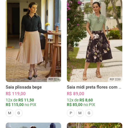
REF 2216
REF 2230
Saia plissada bege
Saia midi preta flores com bolsos
R$ 119,00
R$ 89,00
12x de
R$ 11,50
12x de
R$ 8,60
R$ 115,00
no PIX
R$ 85,00
no PIX
M
G
P
M
G