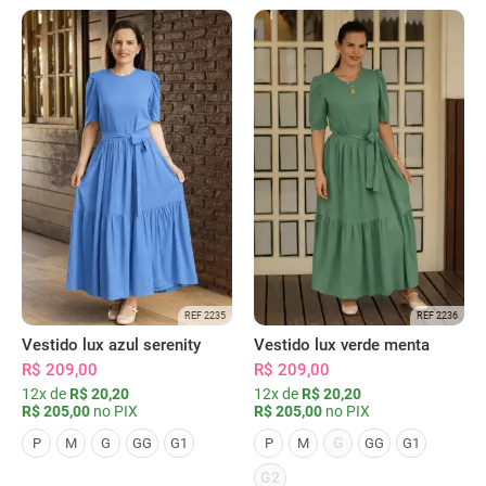
REF 2235
REF 2236
Vestido lux azul serenity
Vestido lux verde menta
R$ 209,00
R$ 209,00
12x de
R$ 20,20
12x de
R$ 20,20
R$ 205,00
no PIX
R$ 205,00
no PIX
G
P
M
G
GG
G1
P
M
GG
G1
G2