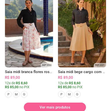
REF 2220
REF 2221
Saia midi branca flores rosas com bolsos
Saia midi bege cargo com bolsos
R$ 89,00
R$ 89,00
12x de
R$ 8,60
12x de
R$ 8,60
R$ 85,00
no PIX
R$ 85,00
no PIX
P
M
G
P
M
G
Ver mais produtos