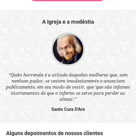
A Igreja e a modéstia
 a
“Quão horrenda é a atitude daquelas mulheres que, sem
“N
s
nenhum pudor, se vestem imodestamente e anunciam
q
ne.
publicamente, em seu modo de vestir, que 'que são infames
ou
instrumentos de que o inferno se serve para perder as
aq
almas'.”
Santo Cura D'Ars
Alguns depoimentos de nossos clientes