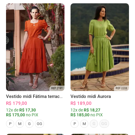
REF 2191
REF 2208
Vestido midi Fátima terracota
Vestido midi Aurora
R$ 179,00
R$ 189,00
12x de
R$ 17,30
12x de
R$ 18,27
R$ 175,00
no PIX
R$ 185,00
no PIX
G
GG
P
M
G
GG
P
M