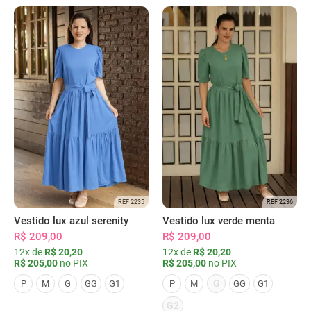
REF 2235
REF 2236
Vestido lux azul serenity
Vestido lux verde menta
R$ 209,00
R$ 209,00
12x de
R$ 20,20
12x de
R$ 20,20
R$ 205,00
no PIX
R$ 205,00
no PIX
G
P
M
G
GG
G1
P
M
GG
G1
G2