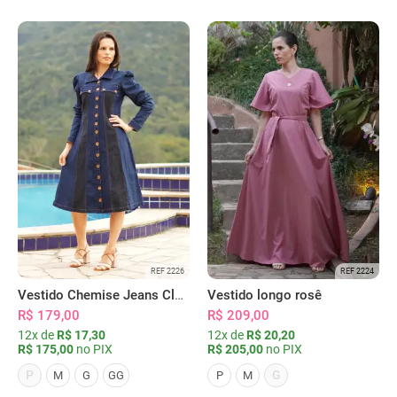
REF 2226
REF 2224
Vestido Chemise Jeans Clássica Serena
Vestido longo rosê
R$ 179,00
R$ 209,00
12x de
R$ 17,30
12x de
R$ 20,20
R$ 175,00
no PIX
R$ 205,00
no PIX
P
G
M
G
GG
P
M