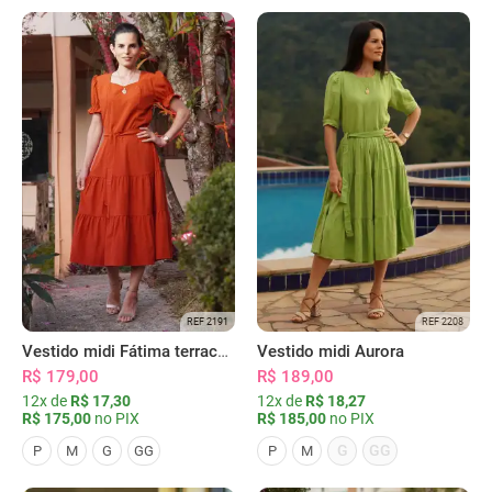
REF 2191
REF 2208
Vestido midi Fátima terracota
Vestido midi Aurora
R$ 179,00
R$ 189,00
12x de
R$ 17,30
12x de
R$ 18,27
R$ 175,00
no PIX
R$ 185,00
no PIX
G
GG
P
M
G
GG
P
M