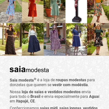
®
Saia modesta
é a loja de
roupas modestas
para
donzelas que querem se
vestir com modéstia
.
Nossa
loja de saias e vestidos modestos
envia
para todo o
Brasil
e envia especialmente para
Aguaí
em
Itapajé, CE
.
Confeccionamos
saias midi
,
saias longas
,
vestidos