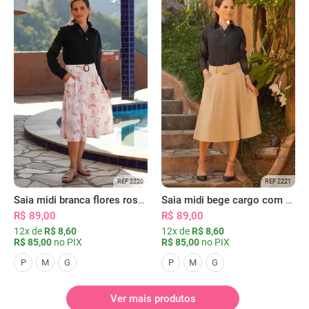
REF 2220
REF 2221
Saia midi branca flores rosas com bolsos
Saia midi bege cargo com bolsos
R$ 89,00
R$ 89,00
12x de
R$ 8,60
12x de
R$ 8,60
R$ 85,00
no PIX
R$ 85,00
no PIX
P
M
G
P
M
G
Ver mais produtos