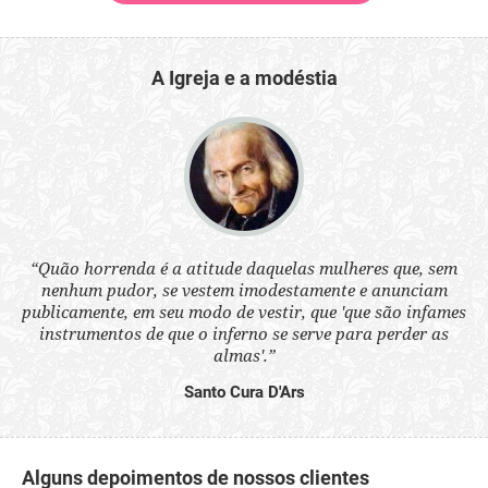
A Igreja e a modéstia
 a
“Quão horrenda é a atitude daquelas mulheres que, sem
“N
s
nenhum pudor, se vestem imodestamente e anunciam
q
ne.
publicamente, em seu modo de vestir, que 'que são infames
ou
instrumentos de que o inferno se serve para perder as
aq
almas'.”
Santo Cura D'Ars
Alguns depoimentos de nossos clientes