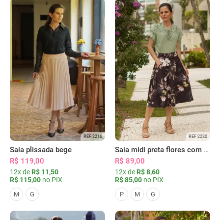
REF 2216
REF 2230
Saia plissada bege
Saia midi preta flores com bolsos
R$ 119,00
R$ 89,00
12x de
R$ 11,50
12x de
R$ 8,60
R$ 115,00
no PIX
R$ 85,00
no PIX
M
G
P
M
G