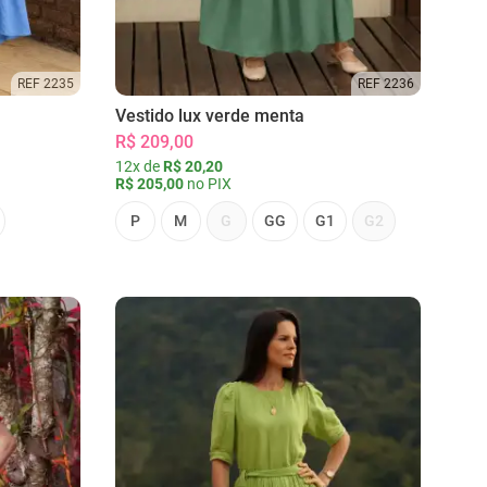
REF 2235
REF 2236
Vestido lux verde menta
R$ 209,00
12x de
R$ 20,20
R$ 205,00
no PIX
P
M
G
GG
G1
G2