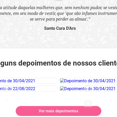
a atitude daquelas mulheres que, sem nenhum pudor, se ves
nte, em seu modo de vestir, que 'que são infames instrumen
se serve para perder as almas'.”
Santo Cura D'Ars
lguns depoimentos de nossos client
Ver mais depoimentos