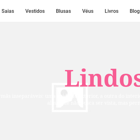
Saias
Vestidos
Blusas
Véus
Livros
Blog
Lindos
mãs inseparáveis: uma cuida do exterior, a outra do inte
alma que não busca ser vista, mas per