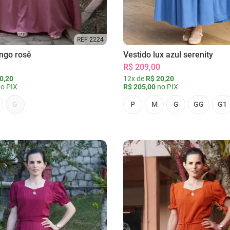
REF 2224
ongo rosê
Vestido lux azul serenity
R$ 209,00
0,20
12x de
R$ 20,20
o PIX
R$ 205,00
no PIX
G
P
M
G
GG
G1