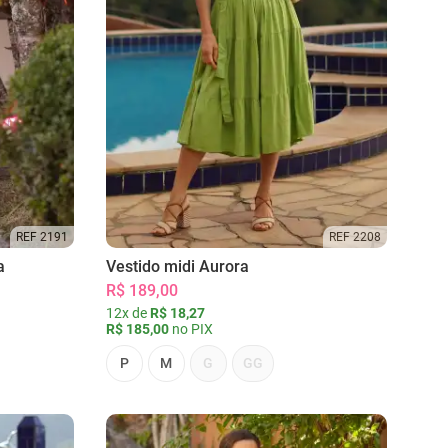
REF 2191
REF 2208
a
Vestido midi Aurora
R$ 189,00
12x de
R$ 18,27
R$ 185,00
no PIX
P
M
G
GG