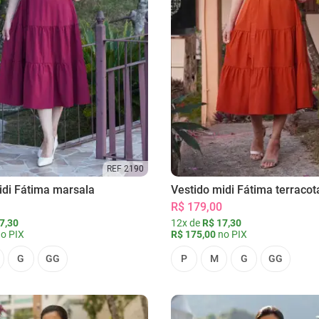
REF 2190
idi Fátima marsala
Vestido midi Fátima terracot
R$ 179,00
7,30
12x de
R$ 17,30
o PIX
R$ 175,00
no PIX
G
GG
P
M
G
GG