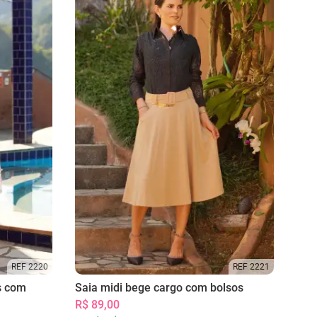
REF 2220
REF 2221
s com
Saia midi bege cargo com bolsos
R$ 89,00