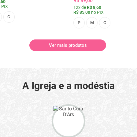
R$ 89,00
,60
 PIX
12x de
R$ 8,60
R$ 85,00
no PIX
G
P
M
G
Ver mais produtos
A Igreja e a modéstia