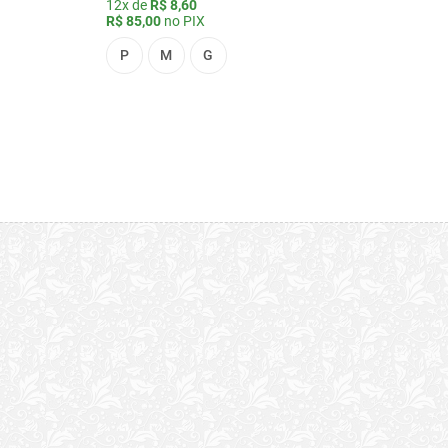
12x de
R$ 8,60
R$ 85,00
no PIX
P
M
G