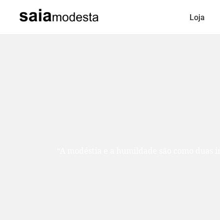
Loja
“A modéstia e a humildade são como duas ir