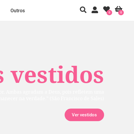
Outros
0
0
 vestidos
rior. Ambas agradam a Deus, pois refletem uma
manecer na verdade.” (São Francisco de Sales)
Ver vestidos