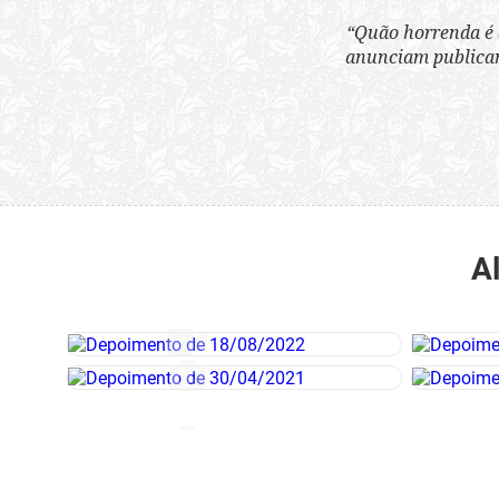
“Quão horrenda é 
anunciam publicame
A