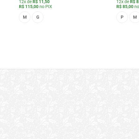
12x de
R$ 11,50
12x de
R$ 8
R$ 115,00
no PIX
R$ 85,00
no
M
G
P
M