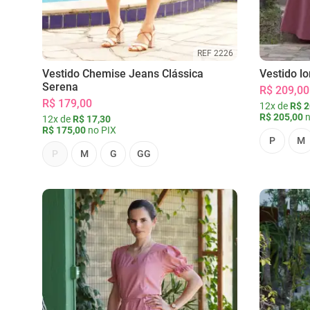
REF 2226
Vestido Chemise Jeans Clássica
Vestido l
Serena
R$ 209,00
R$ 179,00
12x de
R$ 2
R$ 205,00
n
12x de
R$ 17,30
R$ 175,00
no PIX
P
M
P
M
G
GG