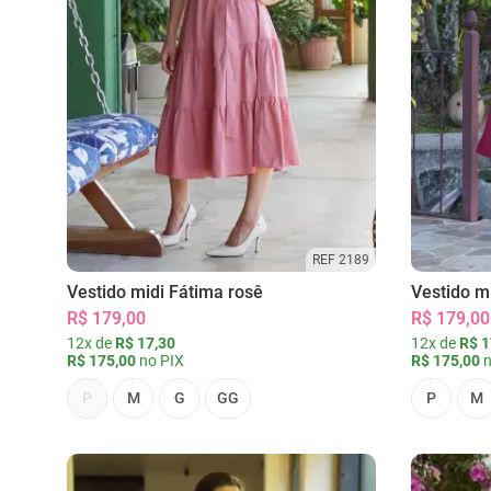
REF 2189
Vestido midi Fátima rosê
Vestido m
R$ 179,00
R$ 179,00
12x de
R$ 17,30
12x de
R$ 1
R$ 175,00
no PIX
R$ 175,00
n
P
M
G
GG
P
M