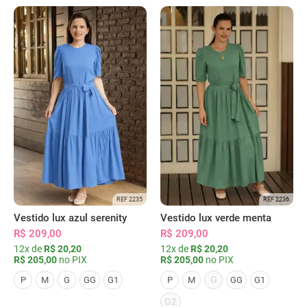
REF 2235
REF 2236
Vestido lux azul serenity
Vestido lux verde menta
R$ 209,00
R$ 209,00
12x de
R$ 20,20
12x de
R$ 20,20
R$ 205,00
no PIX
R$ 205,00
no PIX
G
P
M
G
GG
G1
P
M
GG
G1
G2