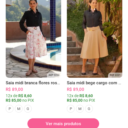
REF 2220
REF 2221
Saia midi branca flores rosas com bolsos
Saia midi bege cargo com bolsos
R$ 89,00
R$ 89,00
12x de
R$ 8,60
12x de
R$ 8,60
R$ 85,00
no PIX
R$ 85,00
no PIX
P
M
G
P
M
G
Ver mais produtos