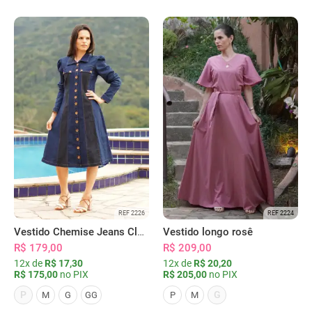
REF 2226
REF 2224
Vestido Chemise Jeans Clássica Serena
Vestido longo rosê
R$ 179,00
R$ 209,00
12x de
R$ 17,30
12x de
R$ 20,20
R$ 175,00
no PIX
R$ 205,00
no PIX
P
G
M
G
GG
P
M