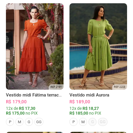
REF 2191
REF 2208
Vestido midi Fátima terracota
Vestido midi Aurora
R$ 179,00
R$ 189,00
12x de
R$ 17,30
12x de
R$ 18,27
R$ 175,00
no PIX
R$ 185,00
no PIX
G
GG
P
M
G
GG
P
M