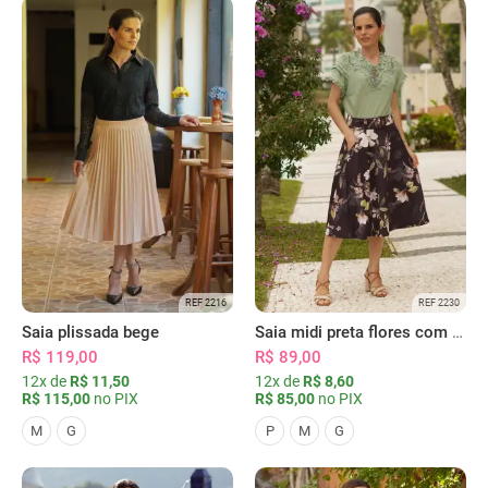
REF 2216
REF 2230
Saia plissada bege
Saia midi preta flores com bolsos
R$ 119,00
R$ 89,00
12x de
R$ 11,50
12x de
R$ 8,60
R$ 115,00
no PIX
R$ 85,00
no PIX
M
G
P
M
G