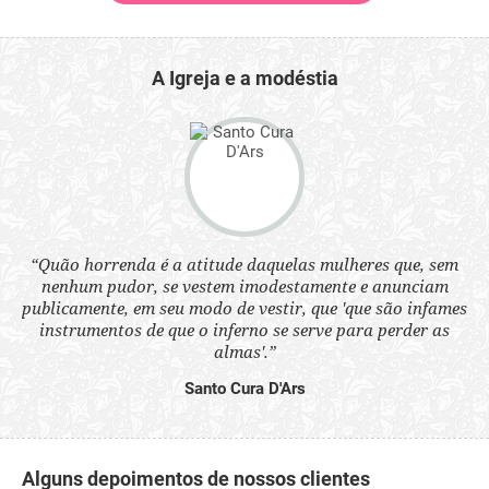
A Igreja e a modéstia
 a
“Quão horrenda é a atitude daquelas mulheres que, sem
“N
s
nenhum pudor, se vestem imodestamente e anunciam
q
ne.
publicamente, em seu modo de vestir, que 'que são infames
ou
instrumentos de que o inferno se serve para perder as
aq
almas'.”
Santo Cura D'Ars
Alguns depoimentos de nossos clientes