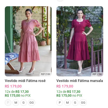
REF 2189
REF 2190
Vestido midi Fátima rosê
Vestido midi Fátima marsala
R$ 179,00
R$ 179,00
12x de
R$ 17,30
12x de
R$ 17,30
R$ 175,00
no PIX
R$ 175,00
no PIX
P
M
G
GG
P
M
G
GG