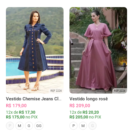
REF 2226
REF 2224
Vestido Chemise Jeans Clássica Serena
Vestido longo rosê
R$ 179,00
R$ 209,00
12x de
R$ 17,30
12x de
R$ 20,20
R$ 175,00
no PIX
R$ 205,00
no PIX
P
G
M
G
GG
P
M