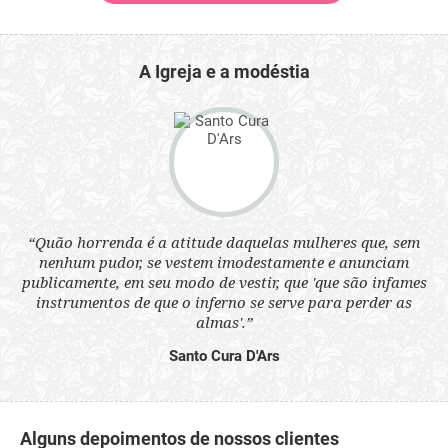
A Igreja e a modéstia
 a
“Quão horrenda é a atitude daquelas mulheres que, sem
“N
s
nenhum pudor, se vestem imodestamente e anunciam
q
ne.
publicamente, em seu modo de vestir, que 'que são infames
ou
instrumentos de que o inferno se serve para perder as
aq
almas'.”
Santo Cura D'Ars
Alguns depoimentos de nossos clientes