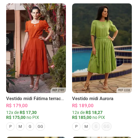
REF 2191
REF 2208
Vestido midi Fátima terracota
Vestido midi Aurora
R$ 179,00
R$ 189,00
12x de
R$ 17,30
12x de
R$ 18,27
R$ 175,00
no PIX
R$ 185,00
no PIX
G
GG
P
M
G
GG
P
M