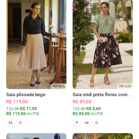
REF 2216
REF 2230
Saia plissada bege
Saia midi preta flores com bolsos
R$ 119,00
R$ 89,00
12x de
R$ 11,50
12x de
R$ 8,60
R$ 115,00
no PIX
R$ 85,00
no PIX
M
G
P
M
G