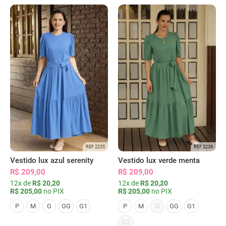
REF 2235
REF 2236
Vestido lux azul serenity
Vestido lux verde menta
R$ 209,00
R$ 209,00
12x de
R$ 20,20
12x de
R$ 20,20
R$ 205,00
no PIX
R$ 205,00
no PIX
G
P
M
G
GG
G1
P
M
GG
G1
G2