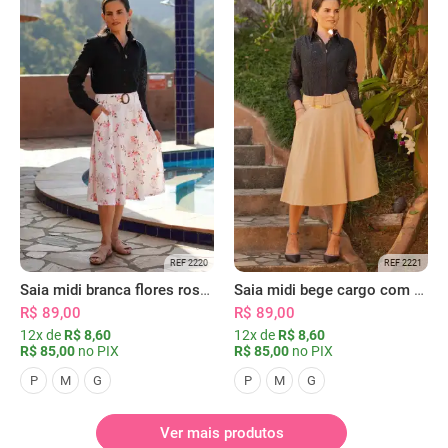
REF 2220
REF 2221
Saia midi branca flores rosas com bolsos
Saia midi bege cargo com bolsos
R$ 89,00
R$ 89,00
12x de
R$ 8,60
12x de
R$ 8,60
R$ 85,00
no PIX
R$ 85,00
no PIX
P
M
G
P
M
G
Ver mais produtos