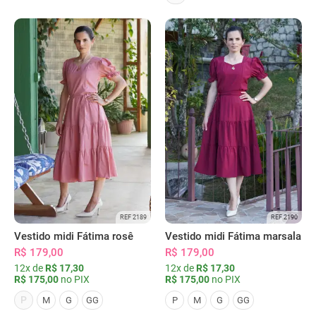
REF 2189
REF 2190
Vestido midi Fátima rosê
Vestido midi Fátima marsala
R$ 179,00
R$ 179,00
12x de
R$ 17,30
12x de
R$ 17,30
R$ 175,00
no PIX
R$ 175,00
no PIX
P
M
G
GG
P
M
G
GG