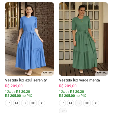
REF 2235
REF 2236
Vestido lux azul serenity
Vestido lux verde menta
R$ 209,00
R$ 209,00
12x de
R$ 20,20
12x de
R$ 20,20
R$ 205,00
no PIX
R$ 205,00
no PIX
G
P
M
G
GG
G1
P
M
GG
G1
G2