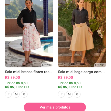
REF 2220
REF 2221
Saia midi branca flores rosas com bolsos
Saia midi bege cargo com bolsos
R$ 89,00
R$ 89,00
12x de
R$ 8,60
12x de
R$ 8,60
R$ 85,00
no PIX
R$ 85,00
no PIX
P
M
G
P
M
G
Ver mais produtos