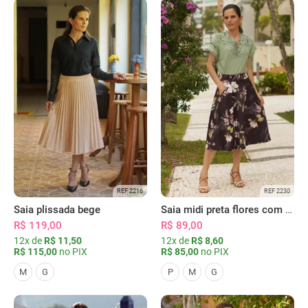
REF 2216
REF 2230
Saia plissada bege
Saia midi preta flores com bolsos
R$ 119,00
R$ 89,00
12x de
R$ 11,50
12x de
R$ 8,60
R$ 115,00
no PIX
R$ 85,00
no PIX
M
G
P
M
G