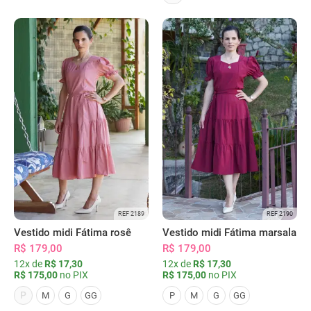
REF 2189
REF 2190
Vestido midi Fátima rosê
Vestido midi Fátima marsala
R$ 179,00
R$ 179,00
12x de
R$ 17,30
12x de
R$ 17,30
R$ 175,00
no PIX
R$ 175,00
no PIX
P
M
G
GG
P
M
G
GG