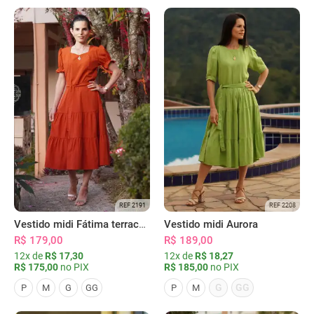
REF 2191
REF 2208
Vestido midi Fátima terracota
Vestido midi Aurora
R$ 179,00
R$ 189,00
12x de
R$ 17,30
12x de
R$ 18,27
R$ 175,00
no PIX
R$ 185,00
no PIX
G
GG
P
M
G
GG
P
M