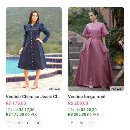
REF 2226
REF 2224
Vestido Chemise Jeans Clássica Serena
Vestido longo rosê
R$ 179,00
R$ 209,00
12x de
R$ 17,30
12x de
R$ 20,20
R$ 175,00
no PIX
R$ 205,00
no PIX
P
G
M
G
GG
P
M