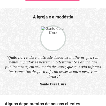
A Igreja e a modéstia
 a
“Quão horrenda é a atitude daquelas mulheres que, sem
“N
s
nenhum pudor, se vestem imodestamente e anunciam
q
ne.
publicamente, em seu modo de vestir, que 'que são infames
ou
instrumentos de que o inferno se serve para perder as
aq
almas'.”
Santo Cura D'Ars
Alguns depoimentos de nossos clientes