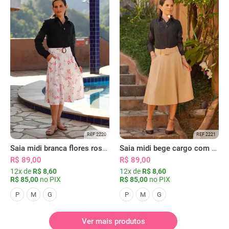
REF 2220
REF 2221
Saia midi branca flores rosas com bolsos
Saia midi bege cargo com bolsos
R$ 89,00
R$ 89,00
12x de
R$ 8,60
12x de
R$ 8,60
R$ 85,00
no PIX
R$ 85,00
no PIX
P
M
G
P
M
G
Ver mais produtos