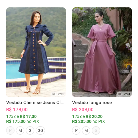
REF 2226
REF 2224
Vestido Chemise Jeans Clássica Serena
Vestido longo rosê
R$ 179,00
R$ 209,00
12x de
R$ 17,30
12x de
R$ 20,20
R$ 175,00
no PIX
R$ 205,00
no PIX
P
G
M
G
GG
P
M