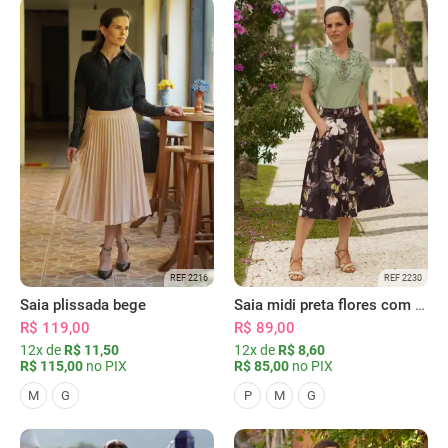
REF 2216
REF 2230
Saia plissada bege
Saia midi preta flores com bolsos
R$ 119,00
R$ 89,00
12x de
R$ 11,50
12x de
R$ 8,60
R$ 115,00
no PIX
R$ 85,00
no PIX
M
G
P
M
G