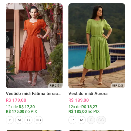
REF 2191
REF 2208
Vestido midi Fátima terracota
Vestido midi Aurora
R$ 179,00
R$ 189,00
12x de
R$ 17,30
12x de
R$ 18,27
R$ 175,00
no PIX
R$ 185,00
no PIX
G
GG
P
M
G
GG
P
M