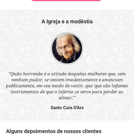
A Igreja e a modéstia
 a
“Quão horrenda é a atitude daquelas mulheres que, sem
“N
s
nenhum pudor, se vestem imodestamente e anunciam
q
ne.
publicamente, em seu modo de vestir, que 'que são infames
ou
instrumentos de que o inferno se serve para perder as
aq
almas'.”
Santo Cura D'Ars
Alguns depoimentos de nossos clientes