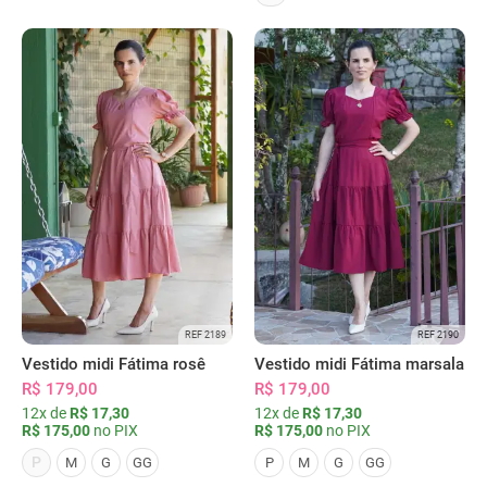
REF 2189
REF 2190
Vestido midi Fátima rosê
Vestido midi Fátima marsala
R$ 179,00
R$ 179,00
12x de
R$ 17,30
12x de
R$ 17,30
R$ 175,00
no PIX
R$ 175,00
no PIX
P
M
G
GG
P
M
G
GG