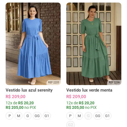
REF 2235
REF 2236
Vestido lux azul serenity
Vestido lux verde menta
R$ 209,00
R$ 209,00
12x de
R$ 20,20
12x de
R$ 20,20
R$ 205,00
no PIX
R$ 205,00
no PIX
G
P
M
G
GG
G1
P
M
GG
G1
G2