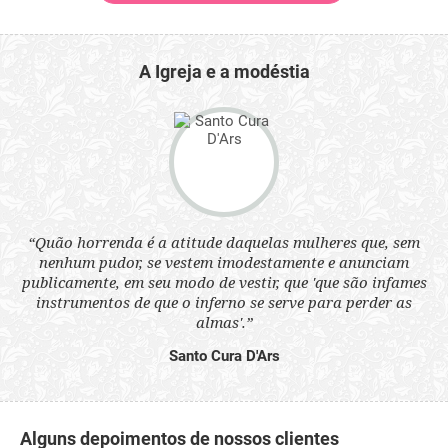
A Igreja e a modéstia
 a
“Quão horrenda é a atitude daquelas mulheres que, sem
“N
s
nenhum pudor, se vestem imodestamente e anunciam
q
ne.
publicamente, em seu modo de vestir, que 'que são infames
ou
instrumentos de que o inferno se serve para perder as
aq
almas'.”
Santo Cura D'Ars
Alguns depoimentos de nossos clientes