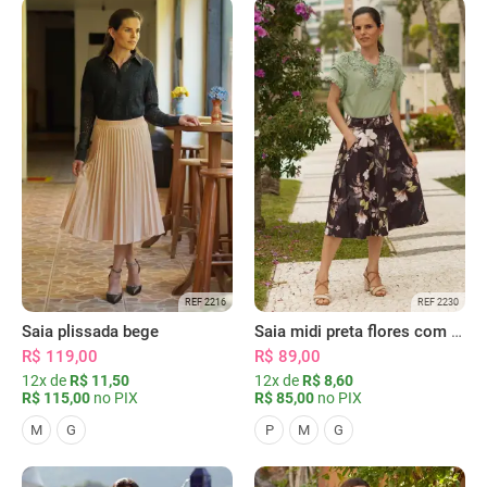
REF 2216
REF 2230
Saia plissada bege
Saia midi preta flores com bolsos
R$ 119,00
R$ 89,00
12x de
R$ 11,50
12x de
R$ 8,60
R$ 115,00
no PIX
R$ 85,00
no PIX
M
G
P
M
G