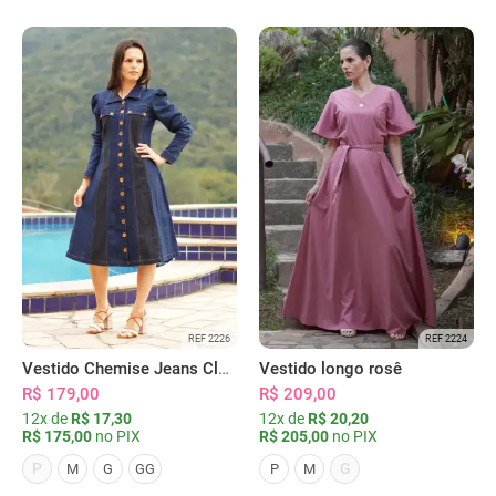
REF 2226
REF 2224
Vestido Chemise Jeans Clássica Serena
Vestido longo rosê
R$ 179,00
R$ 209,00
12x de
R$ 17,30
12x de
R$ 20,20
R$ 175,00
no PIX
R$ 205,00
no PIX
P
G
M
G
GG
P
M