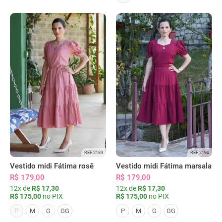
REF 2189
REF 2190
Vestido midi Fátima rosê
Vestido midi Fátima marsala
R$ 179,00
R$ 179,00
12x de
R$ 17,30
12x de
R$ 17,30
R$ 175,00
no PIX
R$ 175,00
no PIX
P
M
G
GG
P
M
G
GG