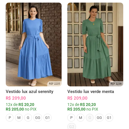
REF 2235
REF 2236
Vestido lux azul serenity
Vestido lux verde menta
R$ 209,00
R$ 209,00
12x de
R$ 20,20
12x de
R$ 20,20
R$ 205,00
no PIX
R$ 205,00
no PIX
G
P
M
G
GG
G1
P
M
GG
G1
G2