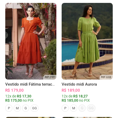
REF 2191
REF 2208
Vestido midi Fátima terracota
Vestido midi Aurora
R$ 179,00
R$ 189,00
12x de
R$ 17,30
12x de
R$ 18,27
R$ 175,00
no PIX
R$ 185,00
no PIX
G
GG
P
M
G
GG
P
M