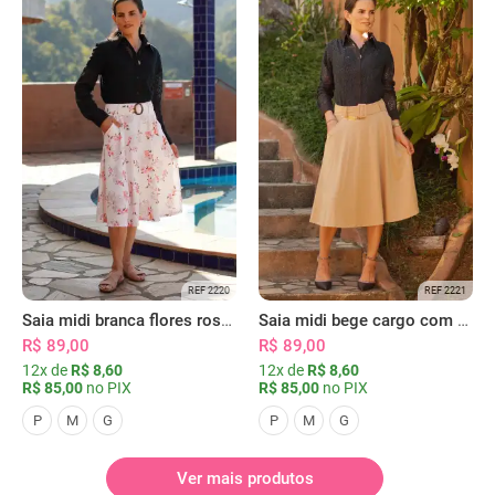
REF 2220
REF 2221
Saia midi branca flores rosas com bolsos
Saia midi bege cargo com bolsos
R$ 89,00
R$ 89,00
12x de
R$ 8,60
12x de
R$ 8,60
R$ 85,00
no PIX
R$ 85,00
no PIX
P
M
G
P
M
G
Ver mais produtos