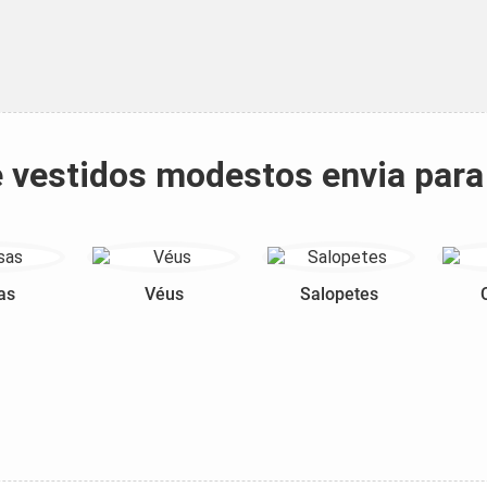
 e vestidos modestos envia par
as
Véus
Salopetes