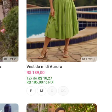
REF 2191
REF 2208
a
Vestido midi Aurora
R$ 189,00
12x de
R$ 18,27
R$ 185,00
no PIX
P
M
G
GG