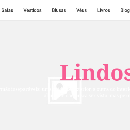
Saias
Vestidos
Blusas
Véus
Livros
Blog
Lindos
mãs inseparáveis: uma cuida do exterior, a outra do inte
alma que não busca ser vista, mas per