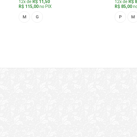
12x de
R$ 11,50
12x de
R$ 8
R$ 115,00
no PIX
R$ 85,00
no
M
G
P
M