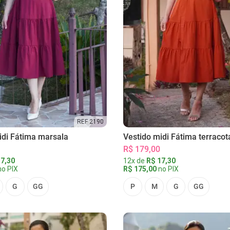
REF 2190
idi Fátima marsala
Vestido midi Fátima terracot
R$ 179,00
7,30
12x de
R$ 17,30
o PIX
R$ 175,00
no PIX
G
GG
P
M
G
GG