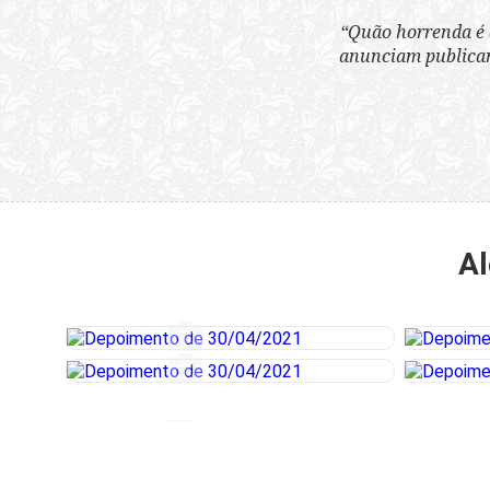
“Quão horrenda é 
anunciam publicame
Al