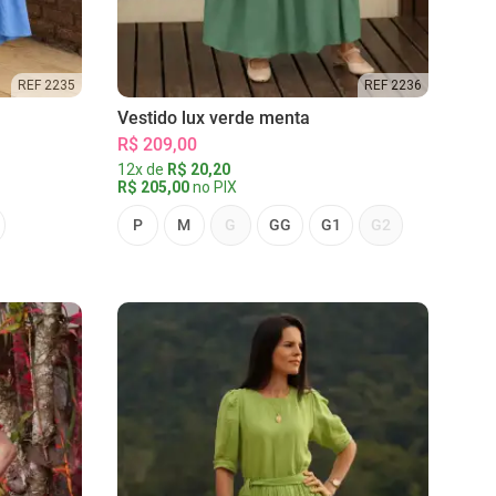
REF 2235
REF 2236
Vestido lux verde menta
R$ 209,00
12x de
R$ 20,20
R$ 205,00
no PIX
P
M
G
GG
G1
G2