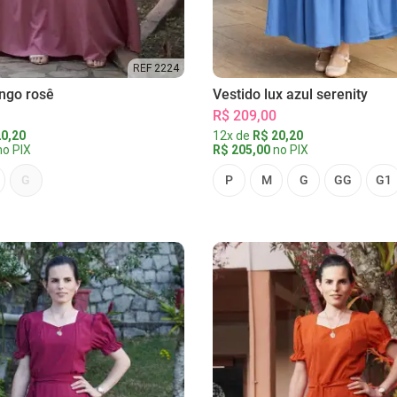
REF 2224
ongo rosê
Vestido lux azul serenity
R$ 209,00
0,20
12x de
R$ 20,20
o PIX
R$ 205,00
no PIX
G
P
M
G
GG
G1