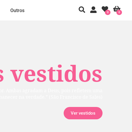
Outros
0
0
 vestidos
rior. Ambas agradam a Deus, pois refletem uma
manecer na verdade.” (São Francisco de Sales)
Ver vestidos