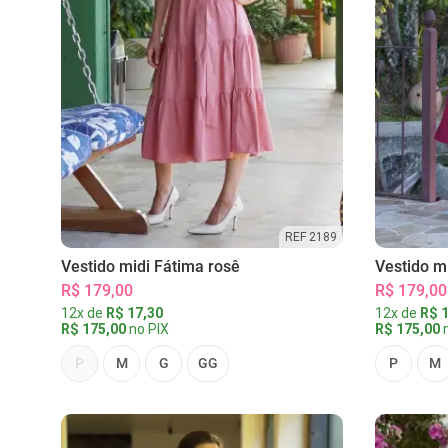
REF 2189
Vestido midi Fátima rosê
Vestido m
R$ 179,00
R$ 179,00
12x de
R$ 17,30
12x de
R$ 1
R$ 175,00
no PIX
R$ 175,00
n
P
M
G
GG
P
M