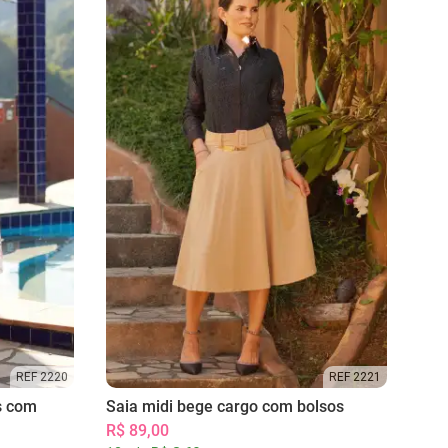
REF 2220
REF 2221
s com
Saia midi bege cargo com bolsos
R$ 89,00