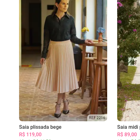
REF 2216
Saia plissada bege
Saia midi 
R$ 119,00
R$ 89,00