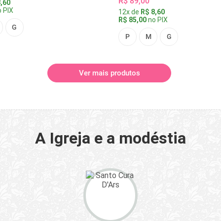
R$ 89,00
,60
 PIX
12x de
R$ 8,60
R$ 85,00
no PIX
G
P
M
G
Ver mais produtos
A Igreja e a modéstia