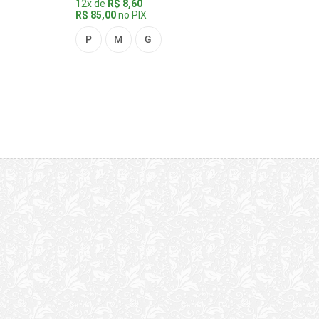
12x de
R$ 8,60
R$ 85,00
no PIX
P
M
G