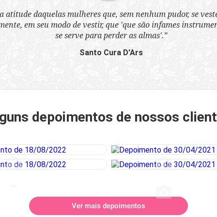
a atitude daquelas mulheres que, sem nenhum pudor, se ves
nte, em seu modo de vestir, que 'que são infames instrumen
se serve para perder as almas'.”
Santo Cura D'Ars
guns depoimentos de nossos clien
Ver mais depoimentos