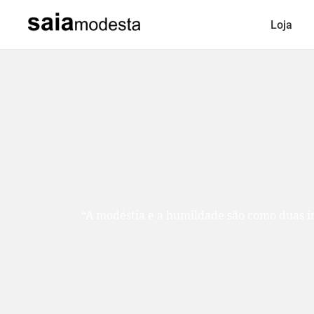
Loja
“A modéstia e a humildade são como duas ir