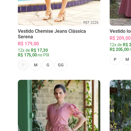
REF 2226
Vestido Chemise Jeans Clássica
Vestido l
Serena
R$ 209,00
R$ 179,00
12x de
R$ 2
R$ 205,00
n
12x de
R$ 17,30
R$ 175,00
no PIX
P
M
P
M
G
GG