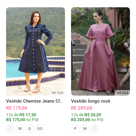
REF 2226
REF 2224
Vestido Chemise Jeans Clássica Serena
Vestido longo rosê
R$ 179,00
R$ 209,00
12x de
R$ 17,30
12x de
R$ 20,20
R$ 175,00
no PIX
R$ 205,00
no PIX
P
G
M
G
GG
P
M