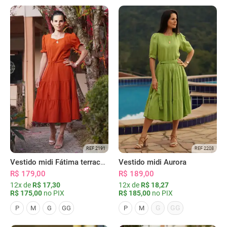
REF 2191
REF 2208
Vestido midi Fátima terracota
Vestido midi Aurora
R$ 179,00
R$ 189,00
12x de
R$ 17,30
12x de
R$ 18,27
R$ 175,00
no PIX
R$ 185,00
no PIX
G
GG
P
M
G
GG
P
M