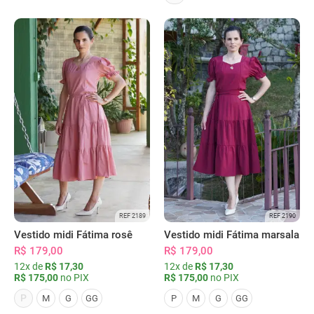
REF 2189
REF 2190
Vestido midi Fátima rosê
Vestido midi Fátima marsala
R$ 179,00
R$ 179,00
12x de
R$ 17,30
12x de
R$ 17,30
R$ 175,00
no PIX
R$ 175,00
no PIX
P
M
G
GG
P
M
G
GG