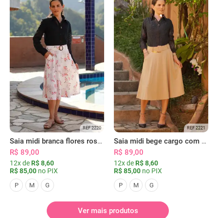
REF 2220
REF 2221
Saia midi branca flores rosas com bolsos
Saia midi bege cargo com bolsos
R$ 89,00
R$ 89,00
12x de
R$ 8,60
12x de
R$ 8,60
R$ 85,00
no PIX
R$ 85,00
no PIX
P
M
G
P
M
G
Ver mais produtos