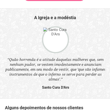
A Igreja e a modéstia
“Quão horrenda é a atitude daquelas mulheres que, sem
 a
“N
nenhum pudor, se vestem imodestamente e anunciam
s
q
publicamente, em seu modo de vestir, que 'que são infames
ne.
ou
instrumentos de que o inferno se serve para perder as
aq
almas'.”
Santo Cura D'Ars
Alguns depoimentos de nossos clientes