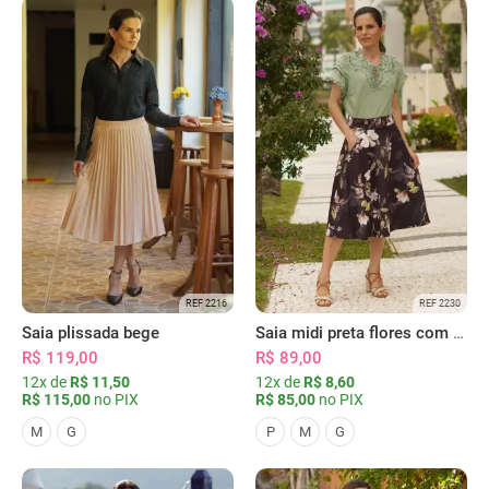
REF 2216
REF 2230
Saia plissada bege
Saia midi preta flores com bolsos
R$ 119,00
R$ 89,00
12x de
R$ 11,50
12x de
R$ 8,60
R$ 115,00
no PIX
R$ 85,00
no PIX
M
G
P
M
G