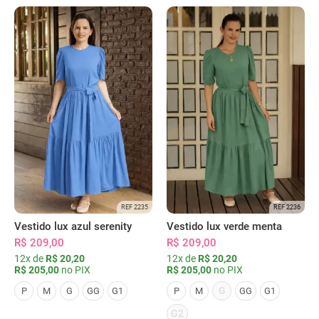
REF 2235
REF 2236
Vestido lux azul serenity
Vestido lux verde menta
R$ 209,00
R$ 209,00
12x de
R$ 20,20
12x de
R$ 20,20
R$ 205,00
no PIX
R$ 205,00
no PIX
G
P
M
G
GG
G1
P
M
GG
G1
G2