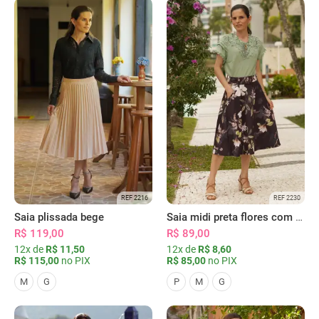
REF 2216
REF 2230
Saia plissada bege
Saia midi preta flores com bolsos
R$ 119,00
R$ 89,00
12x de
R$ 11,50
12x de
R$ 8,60
R$ 115,00
no PIX
R$ 85,00
no PIX
M
G
P
M
G