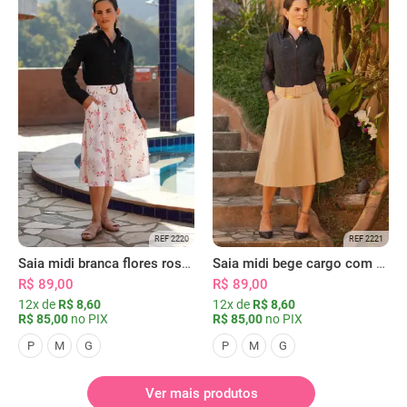
REF 2220
REF 2221
Saia midi branca flores rosas com bolsos
Saia midi bege cargo com bolsos
R$ 89,00
R$ 89,00
12x de
R$ 8,60
12x de
R$ 8,60
R$ 85,00
no PIX
R$ 85,00
no PIX
P
M
G
P
M
G
Ver mais produtos