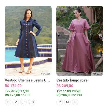
REF 2226
REF 2224
Vestido Chemise Jeans Clássica Serena
Vestido longo rosê
R$ 179,00
R$ 209,00
12x de
R$ 17,30
12x de
R$ 20,20
R$ 175,00
no PIX
R$ 205,00
no PIX
P
G
M
G
GG
P
M