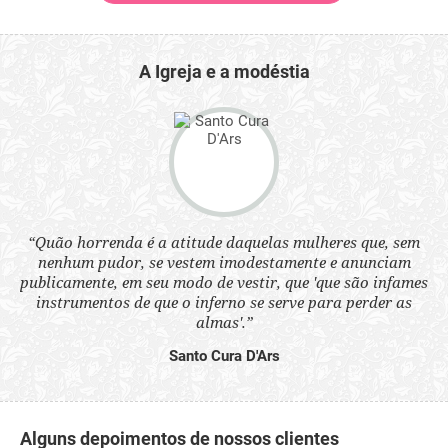
A Igreja e a modéstia
“Quão horrenda é a atitude daquelas mulheres que, sem
 a
“N
nenhum pudor, se vestem imodestamente e anunciam
s
q
publicamente, em seu modo de vestir, que 'que são infames
ne.
ou
instrumentos de que o inferno se serve para perder as
aq
almas'.”
Santo Cura D'Ars
Alguns depoimentos de nossos clientes