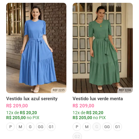
REF 2235
REF 2236
Vestido lux azul serenity
Vestido lux verde menta
R$ 209,00
R$ 209,00
12x de
R$ 20,20
12x de
R$ 20,20
R$ 205,00
no PIX
R$ 205,00
no PIX
G
P
M
G
GG
G1
P
M
GG
G1
G2