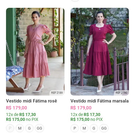
REF 2189
REF 2190
Vestido midi Fátima rosê
Vestido midi Fátima marsala
R$ 179,00
R$ 179,00
12x de
R$ 17,30
12x de
R$ 17,30
R$ 175,00
no PIX
R$ 175,00
no PIX
P
M
G
GG
P
M
G
GG