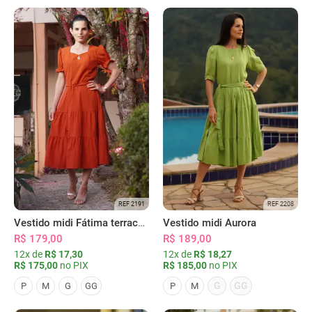
REF 2191
REF 2208
Vestido midi Fátima terracota
Vestido midi Aurora
R$ 179,00
R$ 189,00
12x de
R$ 17,30
12x de
R$ 18,27
R$ 175,00
no PIX
R$ 185,00
no PIX
G
GG
P
M
G
GG
P
M