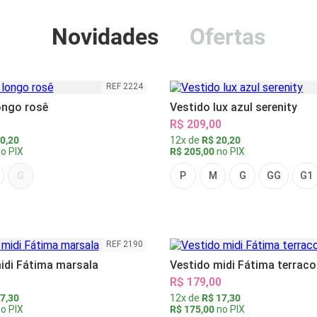
Novidades
Ofertas
REF 2224
ongo rosê
Vestido lux azul serenity
R$ 209,00
0,20
12x de
R$ 20,20
o PIX
R$ 205,00
no PIX
G
P
M
G
GG
G1
REF 2190
idi Fátima marsala
Vestido midi Fátima terraco
R$ 179,00
7,30
12x de
R$ 17,30
o PIX
R$ 175,00
no PIX