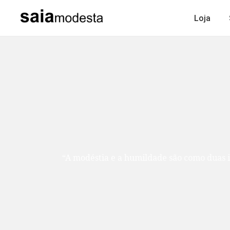
Loja
“A modéstia e a humildade são como duas ir