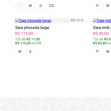
P
M
G
GG
P
M
REF 2216
Saia plissada bege
Saia midi
R$ 119,00
R$ 89,00
12x de
R$ 11,50
12x de
R$ 8
R$ 115,00
no PIX
R$ 85,00
no
M
G
P
M