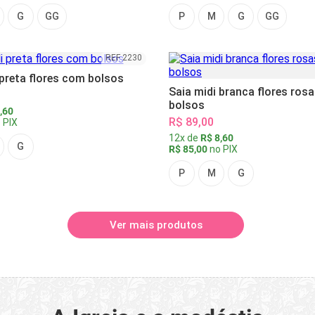
G
GG
P
M
G
GG
REF 2230
 preta flores com bolsos
Saia midi branca flores ros
bolsos
,60
R$ 89,00
 PIX
12x de
R$ 8,60
G
R$ 85,00
no PIX
P
M
G
Ver mais produtos