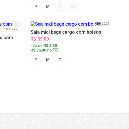
P
M
G
GG
REF 2221
REF 2220
Saia midi bege cargo com bolsos
as com
R$ 89,00
12x de
R$ 8,60
R$ 85,00
no PIX
P
M
G