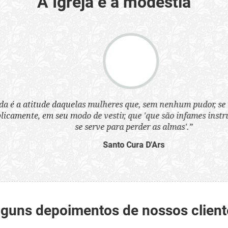
A Igreja e a modéstia
a atitude daquelas mulheres que, sem nenhum pudor, se ves
nte, em seu modo de vestir, que 'que são infames instrumen
se serve para perder as almas'.”
Santo Cura D'Ars
lguns depoimentos de nossos client