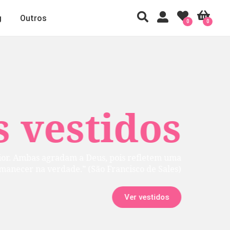
g
Outros
0
0
 vestidos
rior. Ambas agradam a Deus, pois refletem uma
manecer na verdade.” (São Francisco de Sales)
Ver vestidos