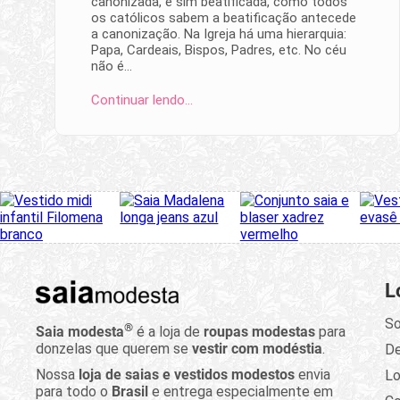
canonizada, e sim beatificada, como todos
os católicos sabem a beatificação antecede
a canonização. Na Igreja há uma hierarquia:
Papa, Cardeais, Bispos, Padres, etc. No céu
não é…
Continuar lendo…
L
So
®
Saia modesta
é a loja de
roupas modestas
para
donzelas que querem se
vestir com modéstia
.
D
Nossa
loja de saias e vestidos modestos
envia
Lo
para todo o
Brasil
e entrega especialmente em