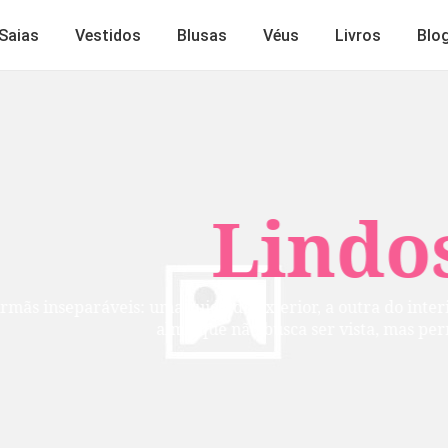
Saias
Vestidos
Blusas
Véus
Livros
Blo
Lindos
mãs inseparáveis: uma cuida do exterior, a outra do inte
alma que não busca ser vista, mas per