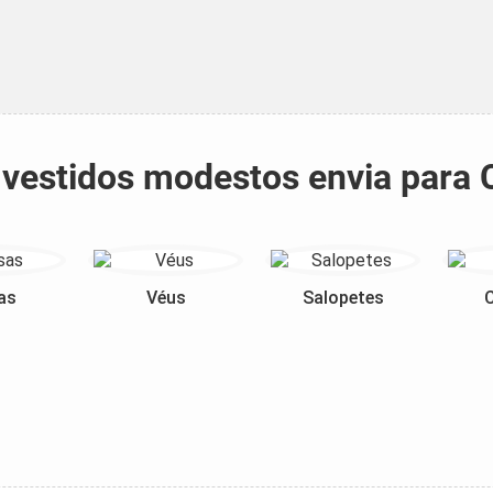
e vestidos modestos envia para
as
Véus
Salopetes