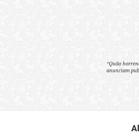
“Quão horrenda é 
anunciam publicame
A