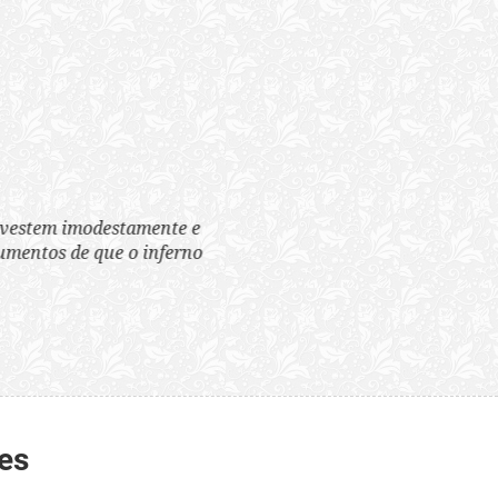
tem imodestamente e
tos de que o inferno
es