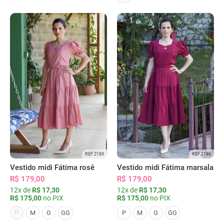
REF 2189
REF 2190
Vestido midi Fátima rosê
Vestido midi Fátima marsala
R$ 179,00
R$ 179,00
12x de
R$ 17,30
12x de
R$ 17,30
R$ 175,00
no PIX
R$ 175,00
no PIX
P
M
G
GG
P
M
G
GG