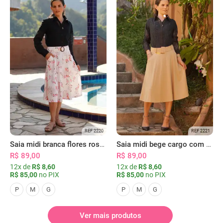
REF 2220
REF 2221
Saia midi branca flores rosas com bolsos
Saia midi bege cargo com bolsos
R$ 89,00
R$ 89,00
12x de
R$ 8,60
12x de
R$ 8,60
R$ 85,00
no PIX
R$ 85,00
no PIX
P
M
G
P
M
G
Ver mais produtos