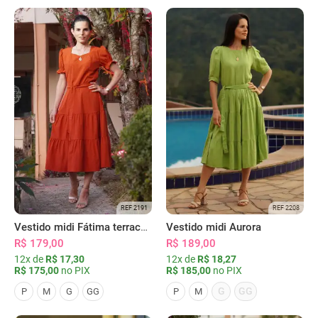
REF 2191
REF 2208
Vestido midi Fátima terracota
Vestido midi Aurora
R$ 179,00
R$ 189,00
12x de
R$ 17,30
12x de
R$ 18,27
R$ 175,00
no PIX
R$ 185,00
no PIX
G
GG
P
M
G
GG
P
M