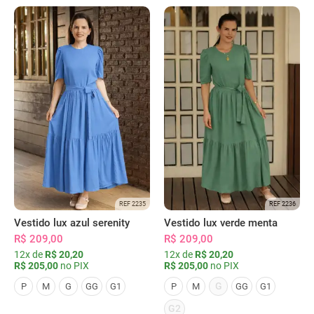
REF 2235
REF 2236
Vestido lux azul serenity
Vestido lux verde menta
R$ 209,00
R$ 209,00
12x de
R$ 20,20
12x de
R$ 20,20
R$ 205,00
no PIX
R$ 205,00
no PIX
G
P
M
G
GG
G1
P
M
GG
G1
G2