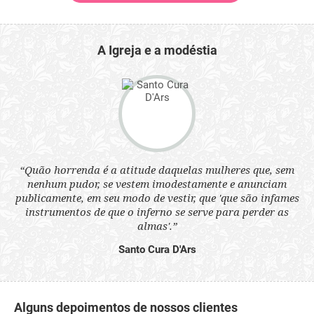
A Igreja e a modéstia
 a
“Quão horrenda é a atitude daquelas mulheres que, sem
“N
s
nenhum pudor, se vestem imodestamente e anunciam
q
ne.
publicamente, em seu modo de vestir, que 'que são infames
ou
instrumentos de que o inferno se serve para perder as
aq
almas'.”
Santo Cura D'Ars
Alguns depoimentos de nossos clientes