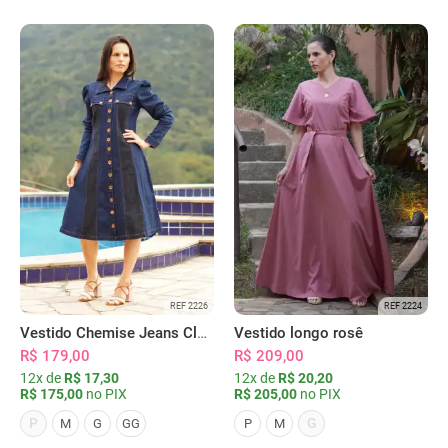
REF 2226
REF 2224
Vestido Chemise Jeans Clássica Serena
Vestido longo rosê
R$ 179,00
R$ 209,00
12x de
R$ 17,30
12x de
R$ 20,20
R$ 175,00
no PIX
R$ 205,00
no PIX
P
G
M
G
GG
P
M