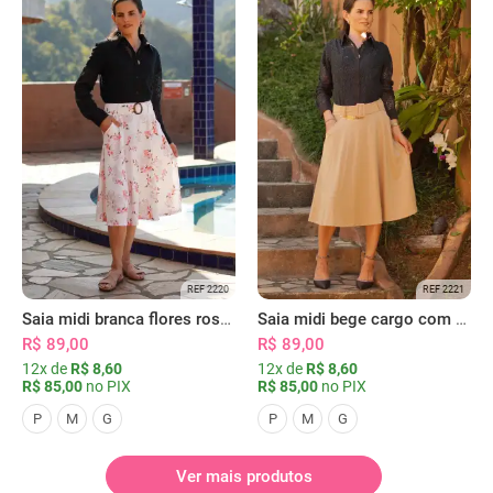
REF 2220
REF 2221
Saia midi branca flores rosas com bolsos
Saia midi bege cargo com bolsos
R$ 89,00
R$ 89,00
12x de
R$ 8,60
12x de
R$ 8,60
R$ 85,00
no PIX
R$ 85,00
no PIX
P
M
G
P
M
G
Ver mais produtos