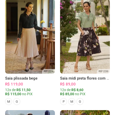
REF 2216
REF 2230
Saia plissada bege
Saia midi preta flores com bolsos
R$ 119,00
R$ 89,00
12x de
R$ 11,50
12x de
R$ 8,60
R$ 115,00
no PIX
R$ 85,00
no PIX
M
G
P
M
G