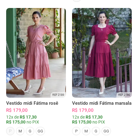
REF 2189
REF 2190
Vestido midi Fátima rosê
Vestido midi Fátima marsala
R$ 179,00
R$ 179,00
12x de
R$ 17,30
12x de
R$ 17,30
R$ 175,00
no PIX
R$ 175,00
no PIX
P
M
G
GG
P
M
G
GG