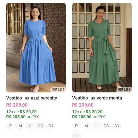
REF 2235
REF 2236
Vestido lux azul serenity
Vestido lux verde menta
R$ 209,00
R$ 209,00
12x de
R$ 20,20
12x de
R$ 20,20
R$ 205,00
no PIX
R$ 205,00
no PIX
G
P
M
G
GG
G1
P
M
GG
G1
G2