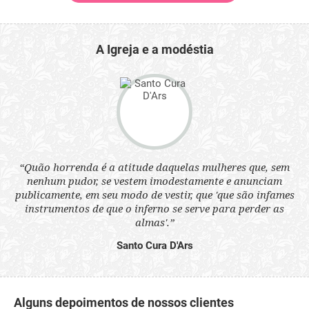
A Igreja e a modéstia
 a
“Quão horrenda é a atitude daquelas mulheres que, sem
“N
s
nenhum pudor, se vestem imodestamente e anunciam
q
ne.
publicamente, em seu modo de vestir, que 'que são infames
ou
instrumentos de que o inferno se serve para perder as
aq
almas'.”
Santo Cura D'Ars
Alguns depoimentos de nossos clientes