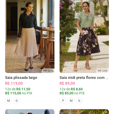
REF 2216
REF 2230
Saia plissada bege
Saia midi preta flores com bolsos
R$ 119,00
R$ 89,00
12x de
R$ 11,50
12x de
R$ 8,60
R$ 115,00
no PIX
R$ 85,00
no PIX
M
G
P
M
G