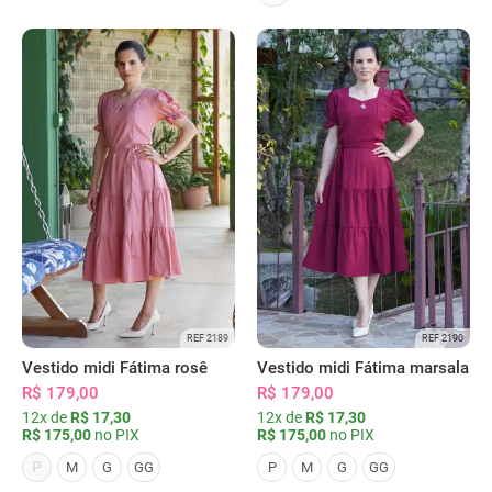
REF 2189
REF 2190
Vestido midi Fátima rosê
Vestido midi Fátima marsala
R$ 179,00
R$ 179,00
12x de
R$ 17,30
12x de
R$ 17,30
R$ 175,00
no PIX
R$ 175,00
no PIX
P
M
G
GG
P
M
G
GG