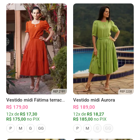
REF 2191
REF 2208
Vestido midi Fátima terracota
Vestido midi Aurora
R$ 179,00
R$ 189,00
12x de
R$ 17,30
12x de
R$ 18,27
R$ 175,00
no PIX
R$ 185,00
no PIX
G
GG
P
M
G
GG
P
M