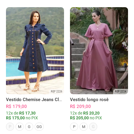
REF 2226
REF 2224
Vestido Chemise Jeans Clássica Serena
Vestido longo rosê
R$ 179,00
R$ 209,00
12x de
R$ 17,30
12x de
R$ 20,20
R$ 175,00
no PIX
R$ 205,00
no PIX
P
G
M
G
GG
P
M