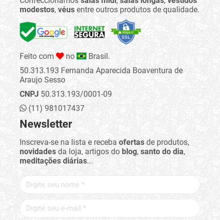
Confeccionamos
saias midi
,
saias longas
,
vestidos
modestos
,
véus
entre outros produtos de qualidade.
Feito com
no
Brasil.
50.313.193 Fernanda Aparecida Boaventura de
Araujo Sesso
CNPJ
50.313.193/0001-09
(11) 981017437
Newsletter
Inscreva-se na lista e receba
ofertas
de produtos,
novidades
da loja, artigos do
blog
,
santo do dia
,
meditações diárias
...