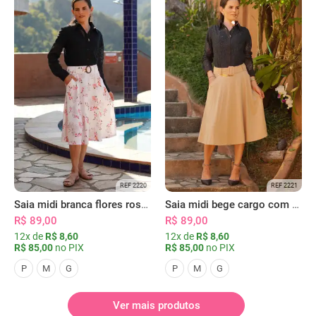
REF 2220
REF 2221
Saia midi branca flores rosas com bolsos
Saia midi bege cargo com bolsos
R$ 89,00
R$ 89,00
12x de
R$ 8,60
12x de
R$ 8,60
R$ 85,00
no PIX
R$ 85,00
no PIX
P
M
G
P
M
G
Ver mais produtos