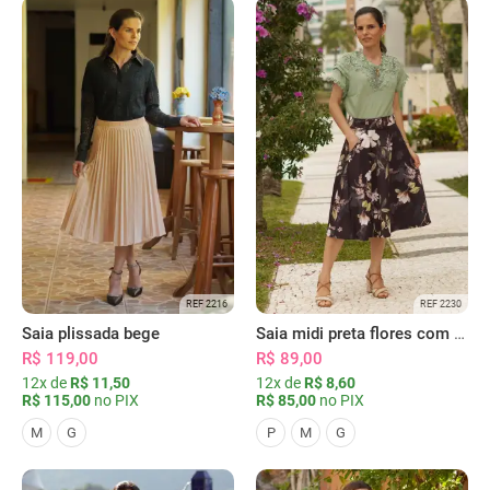
REF 2216
REF 2230
Saia plissada bege
Saia midi preta flores com bolsos
R$ 119,00
R$ 89,00
12x de
R$ 11,50
12x de
R$ 8,60
R$ 115,00
no PIX
R$ 85,00
no PIX
M
G
P
M
G