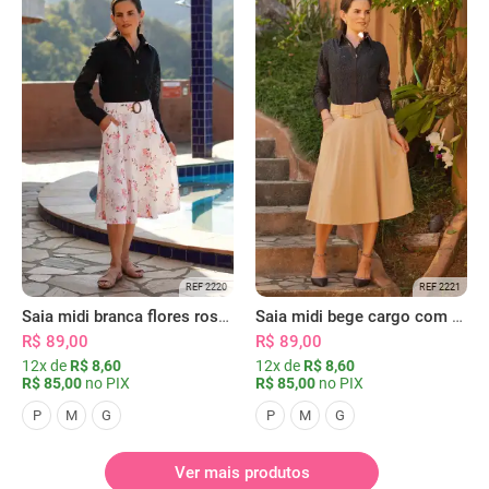
REF 2220
REF 2221
Saia midi branca flores rosas com bolsos
Saia midi bege cargo com bolsos
R$ 89,00
R$ 89,00
12x de
R$ 8,60
12x de
R$ 8,60
R$ 85,00
no PIX
R$ 85,00
no PIX
P
M
G
P
M
G
Ver mais produtos