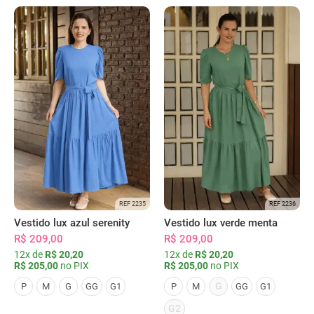
REF 2235
REF 2236
Vestido lux azul serenity
Vestido lux verde menta
R$ 209,00
R$ 209,00
12x de
R$ 20,20
12x de
R$ 20,20
R$ 205,00
no PIX
R$ 205,00
no PIX
G
P
M
G
GG
G1
P
M
GG
G1
G2