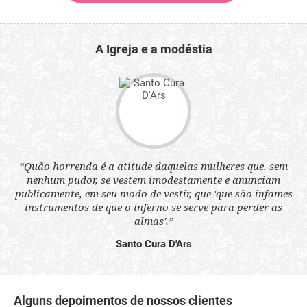
A Igreja e a modéstia
 a
“Quão horrenda é a atitude daquelas mulheres que, sem
“N
s
nenhum pudor, se vestem imodestamente e anunciam
q
ne.
publicamente, em seu modo de vestir, que 'que são infames
ou
instrumentos de que o inferno se serve para perder as
aq
almas'.”
Santo Cura D'Ars
Alguns depoimentos de nossos clientes