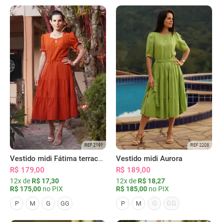
REF 2191
REF 2208
Vestido midi Fátima terracota
Vestido midi Aurora
R$ 179,00
R$ 189,00
12x de
R$ 17,30
12x de
R$ 18,27
R$ 175,00
no PIX
R$ 185,00
no PIX
G
GG
P
M
G
GG
P
M