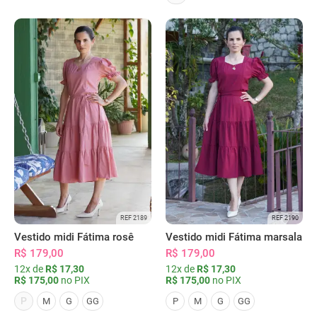
REF 2189
REF 2190
Vestido midi Fátima rosê
Vestido midi Fátima marsala
R$ 179,00
R$ 179,00
12x de
R$ 17,30
12x de
R$ 17,30
R$ 175,00
no PIX
R$ 175,00
no PIX
P
M
G
GG
P
M
G
GG