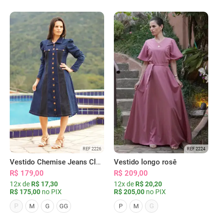
REF 2226
REF 2224
Vestido Chemise Jeans Clássica Serena
Vestido longo rosê
R$ 179,00
R$ 209,00
12x de
R$ 17,30
12x de
R$ 20,20
R$ 175,00
no PIX
R$ 205,00
no PIX
P
G
M
G
GG
P
M