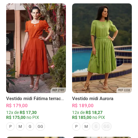
REF 2191
REF 2208
Vestido midi Fátima terracota
Vestido midi Aurora
R$ 179,00
R$ 189,00
12x de
R$ 17,30
12x de
R$ 18,27
R$ 175,00
no PIX
R$ 185,00
no PIX
G
GG
P
M
G
GG
P
M