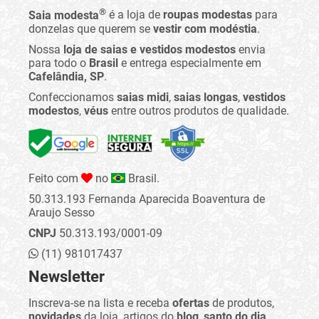
®
Saia modesta
é a loja de
roupas modestas
para
donzelas que querem se
vestir com modéstia
.
Nossa
loja de saias e vestidos modestos
envia
para todo o
Brasil
e entrega especialmente em
Cafelândia, SP
.
Confeccionamos
saias midi
,
saias longas
,
vestidos
modestos
,
véus
entre outros produtos de qualidade.
Feito com
no
Brasil.
50.313.193 Fernanda Aparecida Boaventura de
Araujo Sesso
CNPJ
50.313.193/0001-09
(11) 981017437
Newsletter
Inscreva-se na lista e receba
ofertas
de produtos,
novidades
da loja, artigos do
blog
,
santo do dia
,