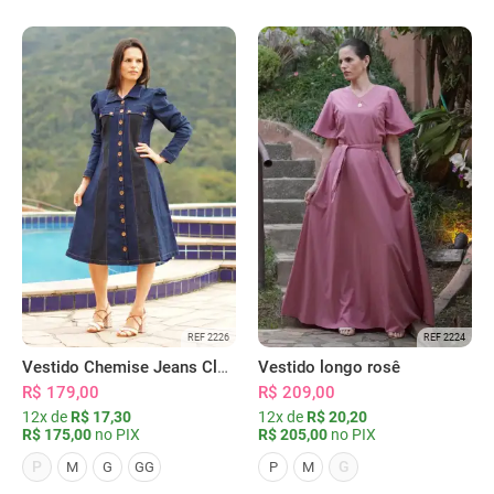
REF 2226
REF 2224
Vestido Chemise Jeans Clássica Serena
Vestido longo rosê
R$ 179,00
R$ 209,00
12x de
R$ 17,30
12x de
R$ 20,20
R$ 175,00
no PIX
R$ 205,00
no PIX
P
G
M
G
GG
P
M