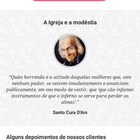
A Igreja e a modéstia
 a
“Quão horrenda é a atitude daquelas mulheres que, sem
“N
s
nenhum pudor, se vestem imodestamente e anunciam
q
ne.
publicamente, em seu modo de vestir, que 'que são infames
ou
instrumentos de que o inferno se serve para perder as
aq
almas'.”
Santo Cura D'Ars
Alguns depoimentos de nossos clientes