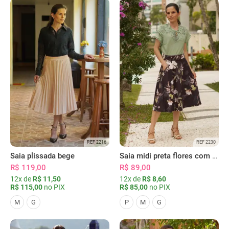
REF 2216
REF 2230
Saia plissada bege
Saia midi preta flores com bolsos
R$ 119,00
R$ 89,00
12x de
R$ 11,50
12x de
R$ 8,60
R$ 115,00
no PIX
R$ 85,00
no PIX
M
G
P
M
G