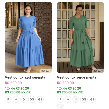
REF 2235
REF 2236
Vestido lux azul serenity
Vestido lux verde menta
R$ 209,00
R$ 209,00
12x de
R$ 20,20
12x de
R$ 20,20
R$ 205,00
no PIX
R$ 205,00
no PIX
G
P
M
G
GG
G1
P
M
GG
G1
G2