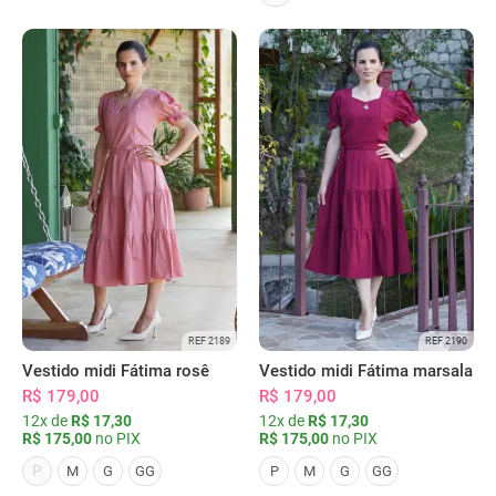
REF 2189
REF 2190
Vestido midi Fátima rosê
Vestido midi Fátima marsala
R$ 179,00
R$ 179,00
12x de
R$ 17,30
12x de
R$ 17,30
R$ 175,00
no PIX
R$ 175,00
no PIX
P
M
G
GG
P
M
G
GG