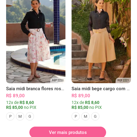
REF 2220
REF 2221
Saia midi branca flores rosas com bolsos
Saia midi bege cargo com bolsos
R$ 89,00
R$ 89,00
12x de
R$ 8,60
12x de
R$ 8,60
R$ 85,00
no PIX
R$ 85,00
no PIX
P
M
G
P
M
G
Ver mais produtos