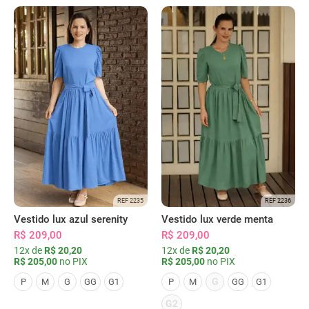
REF 2235
REF 2236
Vestido lux azul serenity
Vestido lux verde menta
R$ 209,00
R$ 209,00
12x de
R$ 20,20
12x de
R$ 20,20
R$ 205,00
no PIX
R$ 205,00
no PIX
G
P
M
G
GG
G1
P
M
GG
G1
G2