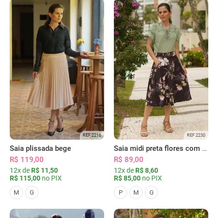
REF 2216
REF 2230
Saia plissada bege
Saia midi preta flores com bolsos
R$ 119,00
R$ 89,00
12x de
R$ 11,50
12x de
R$ 8,60
R$ 115,00
no PIX
R$ 85,00
no PIX
M
G
P
M
G