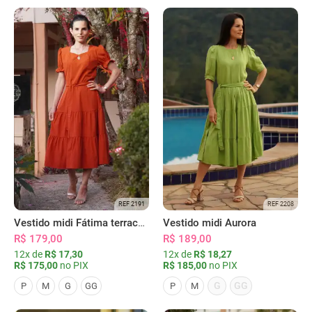
REF 2191
REF 2208
Vestido midi Fátima terracota
Vestido midi Aurora
R$ 179,00
R$ 189,00
12x de
R$ 17,30
12x de
R$ 18,27
R$ 175,00
no PIX
R$ 185,00
no PIX
G
GG
P
M
G
GG
P
M