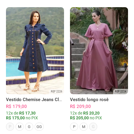
REF 2226
REF 2224
Vestido Chemise Jeans Clássica Serena
Vestido longo rosê
R$ 179,00
R$ 209,00
12x de
R$ 17,30
12x de
R$ 20,20
R$ 175,00
no PIX
R$ 205,00
no PIX
P
G
M
G
GG
P
M