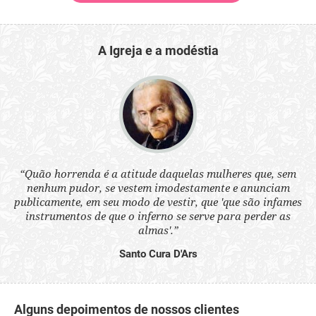
A Igreja e a modéstia
 a
“Quão horrenda é a atitude daquelas mulheres que, sem
“N
s
nenhum pudor, se vestem imodestamente e anunciam
q
ne.
publicamente, em seu modo de vestir, que 'que são infames
ou
instrumentos de que o inferno se serve para perder as
aq
almas'.”
Santo Cura D'Ars
Alguns depoimentos de nossos clientes