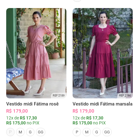
REF 2189
REF 2190
Vestido midi Fátima rosê
Vestido midi Fátima marsala
R$ 179,00
R$ 179,00
12x de
R$ 17,30
12x de
R$ 17,30
R$ 175,00
no PIX
R$ 175,00
no PIX
P
M
G
GG
P
M
G
GG