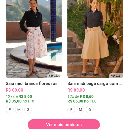
REF 2220
REF 2221
Saia midi branca flores rosas com bolsos
Saia midi bege cargo com bolsos
R$ 89,00
R$ 89,00
12x de
R$ 8,60
12x de
R$ 8,60
R$ 85,00
no PIX
R$ 85,00
no PIX
P
M
G
P
M
G
Ver mais produtos