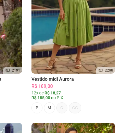
REF 2191
REF 2208
a
Vestido midi Aurora
R$ 189,00
12x de
R$ 18,27
R$ 185,00
no PIX
P
M
G
GG