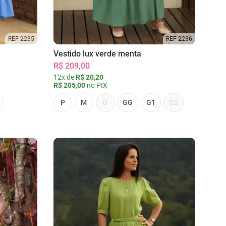
REF 2235
REF 2236
Vestido lux verde menta
R$ 209,00
12x de
R$ 20,20
R$ 205,00
no PIX
P
M
G
GG
G1
G2