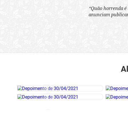
“Quão horrenda é 
anunciam publicame
A