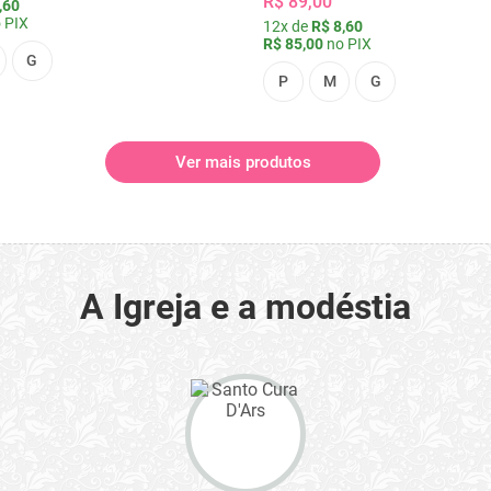
R$ 89,00
,60
 PIX
12x de
R$ 8,60
R$ 85,00
no PIX
G
P
M
G
Ver mais produtos
A Igreja e a modéstia