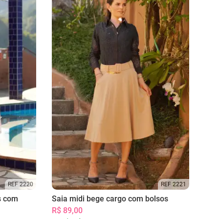
REF 2220
REF 2221
s com
Saia midi bege cargo com bolsos
R$ 89,00