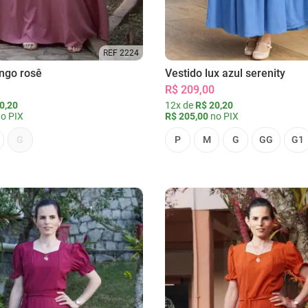
REF 2224
ongo rosê
Vestido lux azul serenity
R$ 209,00
0,20
12x de
R$ 20,20
o PIX
R$ 205,00
no PIX
G
P
M
G
GG
G1