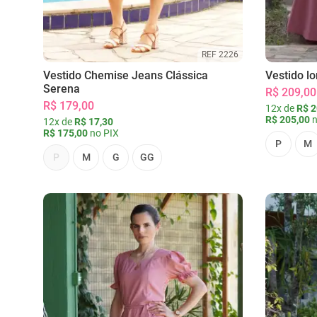
REF 2226
Vestido Chemise Jeans Clássica
Vestido l
Serena
R$ 209,00
R$ 179,00
12x de
R$ 2
R$ 205,00
n
12x de
R$ 17,30
R$ 175,00
no PIX
P
M
P
M
G
GG