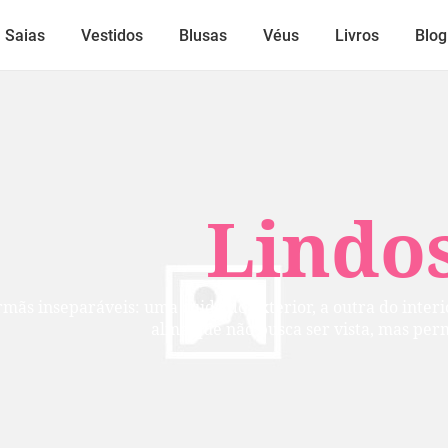
Saias
Vestidos
Blusas
Véus
Livros
Blog
Lindos
mãs inseparáveis: uma cuida do exterior, a outra do inte
alma que não busca ser vista, mas per