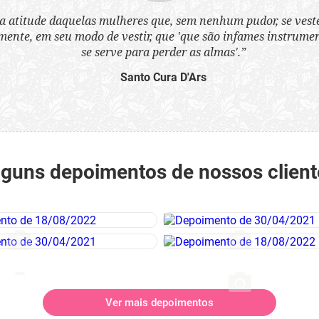
a atitude daquelas mulheres que, sem nenhum pudor, se ves
nte, em seu modo de vestir, que 'que são infames instrumen
se serve para perder as almas'.”
Santo Cura D'Ars
lguns depoimentos de nossos client
Ver mais depoimentos