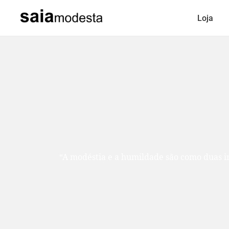
Loja
“A modéstia e a humildade são como duas ir