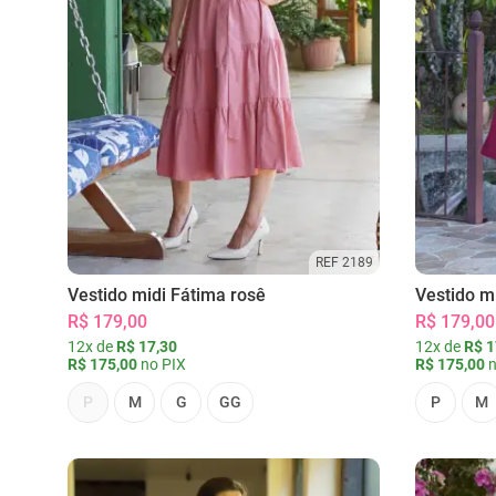
REF 2189
Vestido midi Fátima rosê
Vestido m
R$ 179,00
R$ 179,00
12x de
R$ 17,30
12x de
R$ 1
R$ 175,00
no PIX
R$ 175,00
n
P
M
G
GG
P
M