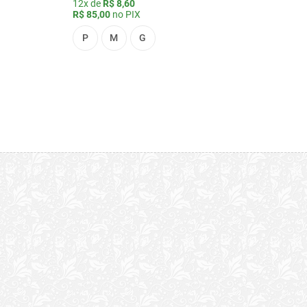
12x de
R$ 8,60
R$ 85,00
no PIX
P
M
G