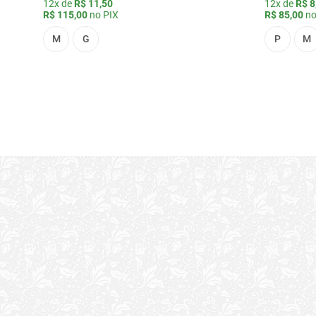
12x de
R$ 11,50
12x de
R$ 8
R$ 115,00
no PIX
R$ 85,00
no
M
G
P
M