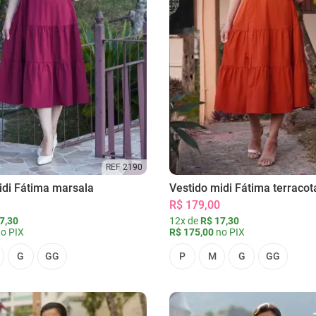
REF 2190
idi Fátima marsala
Vestido midi Fátima terracot
R$ 179,00
7,30
12x de
R$ 17,30
o PIX
R$ 175,00
no PIX
G
GG
P
M
G
GG