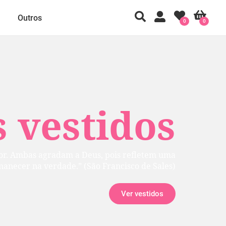
Outros
0
0
 vestidos
rior. Ambas agradam a Deus, pois refletem uma
manecer na verdade.” (São Francisco de Sales)
Ver vestidos